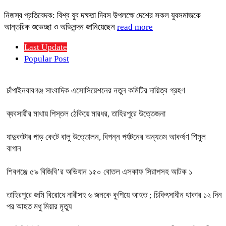
নিজস্ব প্রতিবেদক: বিশ্ব যুব দক্ষতা দিবস উপলক্ষে দেশের সকল যুবসমাজকে
আন্তরিক শুভেচ্ছা ও অভিনন্দন জানিয়েছেন
read more
Last Update
Popular Post
চাঁপাইনবাবগঞ্জ সাংবাদিক এসোসিয়েশনের নতুন কমিটির দায়িত্ব গ্রহণ
ব্যবসায়ীর মাথায় পিস্তল ঠেকিয়ে মারধর, তাহিরপুরে উত্তেজনা
যাদুকাটার পাড় কেটে বালু উত্তোলন, বিপন্ন পর্যটনের অন্যতম আকর্ষণ শিমুল
বাগান
শিবগঞ্জে ৫৯ বিজিবি’র অভিযান ১৫০ বোতল এসকাফ সিরাপসহ আটক ১
তাহিরপুরে জমি বিরোধে নারীসহ ৬ জনকে কুপিয়ে আহত ; চিকিৎসাধীন থাকার ১২ দিন
পর আহত মধু মিয়ার মৃত্যু