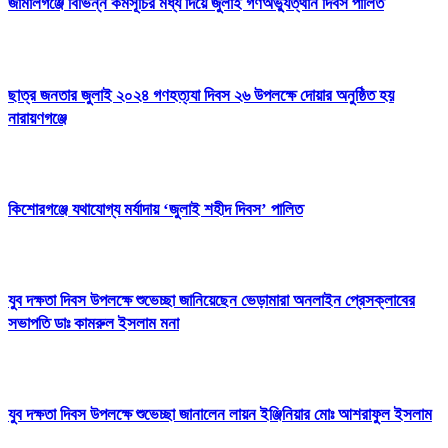
জামালগঞ্জে বিভিন্ন কর্মসূচির মধ্য দিয়ে জুলাই গণঅভ্যুত্থান দিবস পালিত
ছাত্র জনতার জুলাই ২০২৪ গণহত্য্যা দিবস ২৬ উপলক্ষে দোয়ার অনুষ্ঠিত হয়
নারায়ণগঞ্জে
কিশোরগঞ্জে যথাযোগ্য মর্যাদায় ‘জুলাই শহীদ দিবস’ পালিত
যুব দক্ষতা দিবস উপলক্ষে শুভেচ্ছা জানিয়েছেন ভেড়ামারা অনলাইন প্রেসক্লাবের
সভাপতি ডাঃ কামরুল ইসলাম মনা
যুব দক্ষতা দিবস উপলক্ষে শুভেচ্ছা জানালেন লায়ন ইঞ্জিনিয়ার মোঃ আশরাফুল ইসলাম