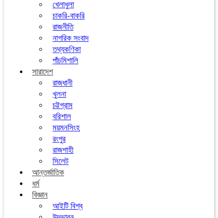
খেলাধুলা
চাকরি-বাকরি
রাজনীতি
নাগরিক সংবাদ
তথ্যকণিকা
পাঁচমিশালি
সারাদেশ
রাজধানী
খুলনা
চট্টগ্রাম
বরিশাল
ময়মনসিংহ
রংপুর
রাজশাহী
সিলেট
আন্তর্জাতিক
ধর্ম
বিজ্ঞান
আইটি বিশ্ব
উদ্ভাবন