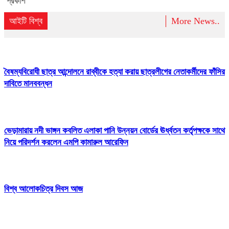
প্রকাশ
আইটি বিশ্ব
More News..
বৈষম্যবিরোধী ছাত্র আন্দোলনে রাব্বীকে হত্যা করায় ছাত্রলীগের নেতাকর্মীদের ফাঁসির
দাবিতে মানববন্ধন
ভেড়ামারায় নদী ভাঙ্গন কবলিত এলাকা পানি উন্নয়ন বোর্ডের ঊর্ধ্বতন কর্তৃপক্ষকে সাথে
নিয়ে পরিদর্শন করলেন এমপি কামারুল আরেফিন
বিশ্ব আলোকচিত্র দিবস আজ