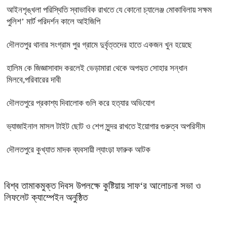
আইনশৃঙ্খলা পরিস্থিতি স্বাভাবিক রাখতে যে কোনো চ্যালেঞ্জ মোকাবিলায় সক্ষম
পুলিশ’ মার্ট পরিদর্শন কালে আইজিপি
দৌলতপুর থানার সংগ্রাম পুর গ্রামে দুর্বৃত্তদের হাতে একজন খুন হয়েছে
হালিম কে জিজ্ঞাসাবাদ করলেই ভেড়ামারা থেকে অপহৃত সোহার সন্ধান
মিলবে,পরিবারের দাবী
দৌলতপুরে প্রকাশ্য দিবালোক গুলি করে হত্যার অভিযোগ
ভ্যাজাইনাল মাসল টাইট ছোট ও শেপ সুন্দর রাখতে ইয়োগার গুরুত্ব অপরিসীম
দৌলতপুরে কুখ্যাত মাদক ব্যবসায়ী ল্যাংড়া ফারুক আটক
বিশ্ব তামাকমুক্ত দিবস উপলক্ষে কুষ্টিয়ায় সাফ‘র আলোচনা সভা ও
লিফলেট ক্যাম্পেইন অনুষ্ঠিত