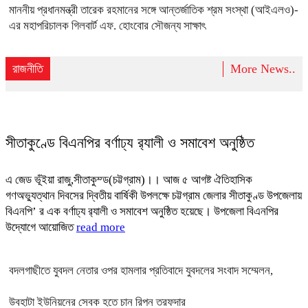
মাননীয় প্রধানমন্ত্রী তারেক রহমানের সঙ্গে আন্তর্জাতিক শ্রম সংস্থা (আইএলও)-
এর মহাপরিচালক গিলবার্ট এফ. হোংবোর সৌজন্য সাক্ষাৎ
রাজনীতি
More News..
সীতাকুণ্ডে বিএনপির বর্ণাঢ্য র‍্যালী ও সমাবেশ অনুষ্ঠিত
এ জেড ভূঁইয়া রাজু,সীতাকুম্ড(চট্টগ্রাম)।। আজ ৫ আগষ্ট ঐতিহাসিক
গণঅভ্যুত্থান দিবসের দ্বিতীয় বার্ষিকী উপলক্ষে চট্টগ্রাম জেলার সীতাকুণ্ড উপজেলায়
বিএনপি’ র এক বর্ণাঢ্য র‍্যালী ও সমাবেশ অনুষ্ঠিত হয়েছে। উপজেলা বিএনপির
উদ্যোগে আয়োজিত
read more
বদলগাছীতে যুবদল নেতার ওপর হামলার প্রতিবাদে যুবদলের সংবাদ সম্মেলন,
উবহাটা ইউনিয়নের সেবক হতে চান রিপন তরফদার