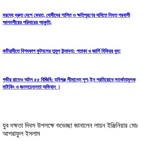
মরদেহ দ্রুত দেশে ফেরত, দোষীদের শাস্তি ও ক্ষতিপূরণের দাবিতে নিহত প্রবাসী
আলমগীরের পরিবারের আকুতি,
কটিয়াদীতে বিশ্বকাপ ফুটবলের তুমুল উন্মাদনা: পতাকা ও জার্সি বিক্রির ধুম!
গভীর রাতেও অটল ৫৫ বিজিবি: হবিগঞ্জ সীমান্তে পুশ-ইন প্রতিরোধে সতর্কতামূলক
মাইকিং ও জনসচেতনতা অভিযান ।
More News..
যুব দক্ষতা দিবস উপলক্ষে শুভেচ্ছা জানালেন লায়ন ইঞ্জিনিয়ার মোঃ
আশরাফুল ইসলাম