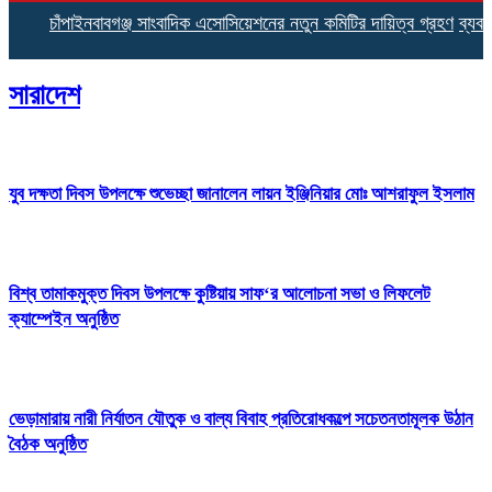
চাঁপাইনবাবগঞ্জ সাংবাদিক এসোসিয়েশনের নতুন কমিটির দায়িত্ব গ্রহণ
ব্যবসায়ীর মা
সারাদেশ
যুব দক্ষতা দিবস উপলক্ষে শুভেচ্ছা জানালেন লায়ন ইঞ্জিনিয়ার মোঃ আশরাফুল ইসলাম
বিশ্ব তামাকমুক্ত দিবস উপলক্ষে কুষ্টিয়ায় সাফ‘র আলোচনা সভা ও লিফলেট
ক্যাম্পেইন অনুষ্ঠিত
ভেড়ামারায় নারী নির্যাতন যৌতুক ও বাল্য বিবাহ প্রতিরোধকল্পে সচেতনতামূলক উঠান
বৈঠক অনুষ্ঠিত