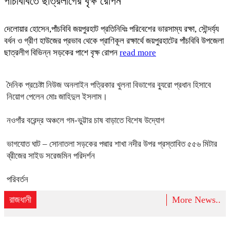
পাঁচবিবিতে ছাত্রলীগের বৃক্ষ রোপন
দেলোয়ার হোসেন,পাঁচবিবি জয়পুরহাট প্রতিনিধিঃ পরিবেশের ভারসাম্য রক্ষা, সৌন্দর্য্য
বর্ধন ও গ্রীণ হাউজের প্রভাব থেকে প্রাণিকূল রক্ষার্থে জয়পুরহাটের পাঁচবিবি উপজেলা
ছাত্রলীগ বিভিন্ন সড়কের পাশে বৃক্ষ রোপন
read more
দৈনিক প্রচেষ্টা নিউজ অনলাইন পত্রিকার খুলনা বিভাগের ব্যুরো প্রধান হিসাবে
নিয়োগ পেলেন মোঃ জাহিদুল ইসলাম।
নওগাঁর বরেন্দ্র অঞ্চলে গম-ভুট্টার চাষ বাড়াতে বিশেষ উদ্যোগ
ভাগযোত ঘাট – সোনাতলা সড়কের পদ্মার শাখা নদীর উপর প্রস্তাবিত ৫৫৬ মিটার
ব্রীজের সাইড সরেজমিন পরিদর্শন
পরিবর্তন
রাজধানী
More News..