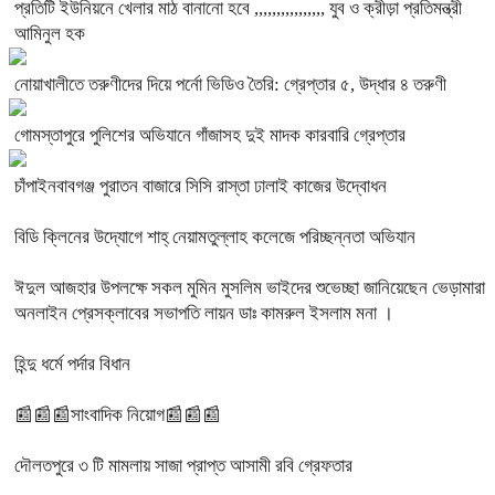
প্রতিটি ইউনিয়নে খেলার মাঠ বানানো হবে ,,,,,,,,,,,,,,,, যুব ও ক্রীড়া প্রতিমন্ত্রী
আমিনুল হক
নোয়াখালীতে তরুণীদের দিয়ে পর্নো ভিডিও তৈরি: গ্রেপ্তার ৫, উদ্ধার ৪ তরুণী
গোমস্তাপুরে পুলিশের অভিযানে গাঁজাসহ দুই মাদক কারবারি গ্রেপ্তার
চাঁপাইনবাবগঞ্জ পুরাতন বাজারে সিসি রাস্তা ঢালাই কাজের উদ্বোধন
বিডি ক্লিনের উদ্যোগে শাহ্ নেয়ামতুল্লাহ কলেজে পরিচ্ছন্নতা অভিযান
ঈদুল আজহার উপলক্ষে সকল মুমিন মুসলিম ভাইদের শুভেচ্ছা জানিয়েছেন ভেড়ামারা
অনলাইন প্রেসক্লাবের সভাপতি লায়ন ডাঃ কামরুল ইসলাম মনা ।
হিন্দু ধর্মে পর্দার বিধান
📰📰📰সাংবাদিক নিয়োগ📰📰📰
দৌলতপুরে ৩ টি মামলায় সাজা প্রাপ্ত আসামী রবি গ্রেফতার