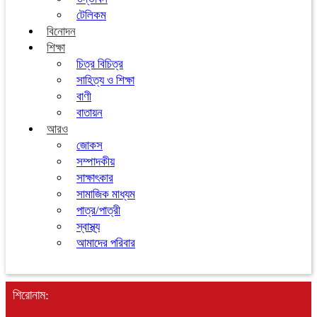
টেলিকম
বিনোদন
শিক্ষা
চিত্র বিচিত্র
সাহিত্য ও শিক্ষা
বাণী
বাতায়ন
আরও
জোকস
সম্পাদকীয়
সাক্ষাৎকার
সামাজিক মাধ্যম
পাত্র/পাত্রী
স্বাস্থ্য
আমাদের পরিবার
শিরোনাম: