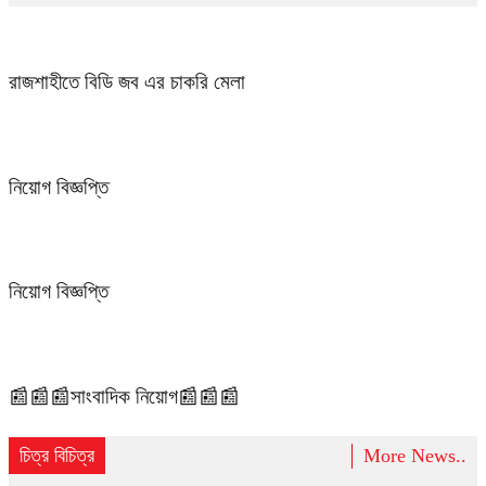
রাজশাহীতে বিডি জব এর চাকরি মেলা
নিয়োগ বিজ্ঞপ্তি
নিয়োগ বিজ্ঞপ্তি
📰📰📰সাংবাদিক নিয়োগ📰📰📰
চিত্র বিচিত্র
More News..