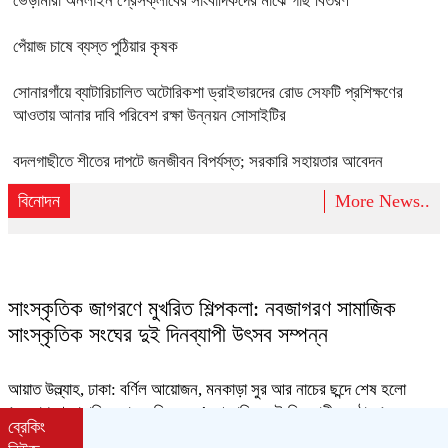
ভেড়ামারা অনলাইন প্রেসক্লাবের সাংবাদিকদের মাঝে গাছ বিতরণ
পেঁয়াজ চাষে ব্যস্ত পুঠিয়ার কৃষক
সোনারগাঁয়ে ব্যাটারিচালিত অটোরিকশা ড্রাইভারদের রোড সেফটি প্রশিক্ষণের
আওতায় আনার দাবি পরিবেশ রক্ষা উন্নয়ন সোসাইটির
বদলগাছীতে শীতের দাপটে জনজীবন বিপর্যস্ত; সরকারি সহায়তার আবেদন
বিনোদন
More News..
সাংস্কৃতিক জাগরণে মুখরিত শিল্পকলা: নবজাগরণ সামাজিক
সাংস্কৃতিক সংঘের দুই দিনব্যাপী উৎসব সম্পন্ন
আয়াত উল্ল্যাহ, ঢাকা: বর্ণিল আয়োজন, মনকাড়া সুর আর নাচের ছন্দে শেষ হলো
‘নবজাগরণ সামাজিক সাংস্কৃতিক সংঘ’ আয়োজিত দুই দিনব্যাপী অনুষ্ঠান ‘নব
ব্রেকিং
আনন্দের সংস্কৃতির চর্চা ২০২৬’।
read more