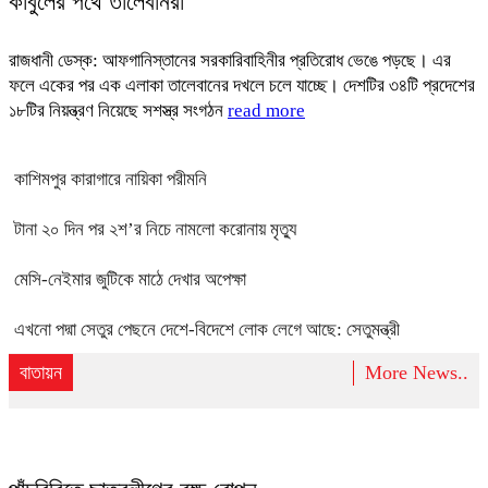
কাবুলের পথে তালেবানরা
রাজধানী ডেস্ক: আফগানিস্তানের সরকারিবাহিনীর প্রতিরোধ ভেঙে পড়ছে। এর
ফলে একের পর এক এলাকা তালেবানের দখলে চলে যাচ্ছে। দেশটির ৩৪টি প্রদেশের
১৮টির নিয়ন্ত্রণ নিয়েছে সশস্ত্র সংগঠন
read more
কাশিমপুর কারাগারে নায়িকা পরীমনি
টানা ২০ দিন পর ২শ’র নিচে নামলো করোনায় মৃত্যু
মেসি-নেইমার জুটিকে মাঠে দেখার অপেক্ষা
এখনো পদ্মা সেতুর পেছনে দেশে-বিদেশে লোক লেগে আছে: সেতুমন্ত্রী
বাতায়ন
More News..