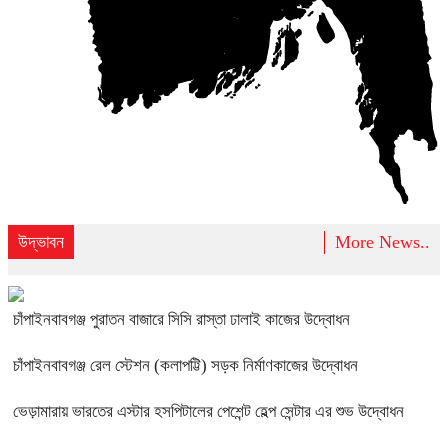
উদ্ভাবন
More News..
চাঁপাইনবাবগঞ্জ পুরাতন বাজারে সিসি রাস্তা ঢালাই কাজের উদ্বোধন
চাঁপাইনবাবগঞ্জ রেল স্টেশন (কলাপট্টি) সড়ক নির্মাণকাজের উদ্বোধন
ভেড়ামারায় ভারতের এস্টার হসপিটালের পেশেন্ট হেল্প সেন্টার এর শুভ উদ্বোধন