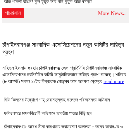
আজ পহেলা ফাল্গুন! ফুল ফুটুক আর নাই ফুটুক আজ বসন্ত
পাঁচমিশালি
More News..
চাঁপাইনবাবগঞ্জ সাংবাদিক এসোসিয়েশনের নতুন কমিটির দায়িত্ব
গ্রহণ
মাহিদুল ইসলাম ফরহাদ চাঁপাইনবাবগঞ্জ জেলা প্রতিনিধি চাঁপাইনবাবগঞ্জ সাংবাদিক
এসোসিয়েশনের নবনির্বাচিত কমিটি আনুষ্ঠানিকভাবে দায়িত্ব গ্রহণ করেছে। শনিবার
(৮ আগস্ট) সকাল ১১টায় বিশ্বরোড মোড়স্থ আম গবেষণা কেন্দ্রের
read more
বিডি ক্লিনের উদ্যোগে শাহ্ নেয়ামতুল্লাহ কলেজে পরিচ্ছন্নতা অভিযান
ফকিরনগরে মাদকবিরোধী অভিযানে ভারতীয় পাতার বিড়ি জব্দ
চাঁপাইনবাবগঞ্জে অবৈধ সীসা কারখানায় ভ্রাম্যমাণ আদালত ৮ জনের কারাদণ্ড ও