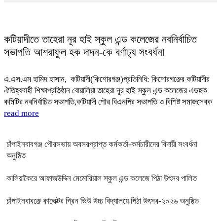
কটিয়াদীতে তাহেরা নূর হাই স্কুল এন্ড কলেজের নবনির্বাচিত
সভাপতি আশরাফুল হক দাদন-কে বর্ণাঢ্য সংবর্ধনা
​এ.এস.এম হামিদ হাসান, কটিয়াদী(কিশোরগঞ্জ)প্রতিনিধি: কিশোরগঞ্জের কটিয়াদীর
ঐতিহ্যবাহী শিক্ষাপ্রতিষ্ঠান বোয়ালিয়া তাহেরা নূর হাই স্কুল এন্ড কলেজের এডহক
কমিটির নবনির্বাচিত সভাপতি,কটিয়াদী পৌর বিএনপির সভাপতি ও বিশিষ্ট সমাজসেবক
read more
চাঁপাইনবাবগঞ্জ পৌরসভায় অবসরপ্রাপ্ত কর্মকর্তা-কর্মচারীদের বিদায়ী সংবর্ধনা
অনুষ্ঠিত
কালিয়াকৈরে আফাজউদ্দিন মেমোরিয়াল স্কুল এন্ড কলেজে পিঠা উৎসব পালিত
চাঁপাইনবাবঞ্জে কালেক্টর গ্রিন ভিউ উচ্চ বিদ্যালয়ে পিঠা উৎসব-২০২৬ অনুষ্ঠিত