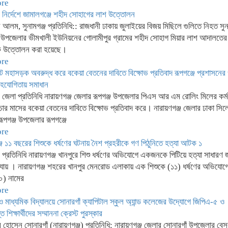
ore
নির্দেশে জামালগঞ্জে শহীদ সোহাগের লাশ উত্তোলন
 আলম, সুনামগঞ্জ প্রতিনিধি:: রাজধানী ঢাকায় জুলাইয়ের বিজয় মিছিলে গুলিতে নিহত সুন
জ উপজেলার ভীমখালী ইউনিয়নের গোলামীপুর গ্রামের শহীদ সোহাগ মিয়ার লাশ আদালতের ন
ে উত্তোলন করা হয়েছে।
ore
ট মহাসড়ক অবরুদ্ধ করে বকেয়া বেতনের দাবিতে বিক্ষোভ প্রতিবাদ রূপগঞ্জে প্রশাসনের 
সহযোগিতায় সমাধান
জ জেলা প্রতিনিধি নারায়ণগঞ্জ জেলার রূপগঞ্জ উপজেলার পিএস আর এম রোলিং মিলের কর্
া চার মাসের বকেয়া বেতনের দাবিতে বিক্ষোভ প্রতিবাদ করে। নারায়ণগঞ্জ জেলার ঢাকা সিল
ূপগঞ্জ উপজেলার রূপগঞ্জে
ore
জে ১১ বছরের শিশুকে ধর্ষণের ঘটনায় নৈশ প্রহরীকে গণ পিঠুনিতে হত্যা আটক ১
জ প্রতিনিধি নারায়ণগঞ্জ খানপুরে শিশু ধর্ষণের অভিযোগে একজনকে পিটিয়ে হত্যা সাধারণ
যায় । নারায়ণগঞ্জ শহরের খানপুর মেনরোড এলাকায় এক শিশুকে (১১) ধর্ষণের অভিযোগ
০) নামের
ore
ও মাধ্যমিক বিদ্যালয়ে সোনারগাঁ ক্যাপিটাল স্কুল অ্যান্ড কলেজের উদ্যোগে জিপিএ-৫ ও
্ত শিক্ষার্থীদের সম্মাননা ক্রেস্ট পুরস্কার
হোসেন সোনারগাঁ (নারায়ণগঞ্জ) প্রতিনিধি: নারায়ণগঞ্জ জেলার সোনারগাঁ উপজেলার বেস