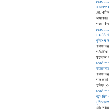
read m
আদালতের 
মো. শাহীন
জামালগঞ্
কবর থেক
read m
ঢাকা সিলে
পুলিশের 
নারায়ণগঞ্
কর্মচারীর
মহাসড়ক র
read m
নারায়ণগঞ্
নারায়ণগঞ্
বলে জানা 
হানিফ (৩
read m
প্রাথমিক 
বৃত্তিপ্রাপ
মোঃ আমির 