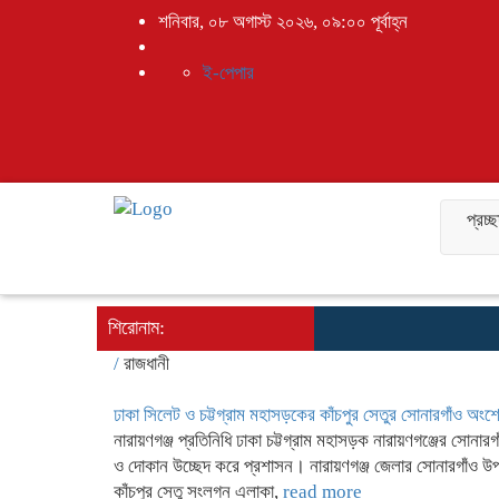
শনিবার, ০৮ অগাস্ট ২০২৬, ০৯:০০ পূর্বাহ্ন
ই-পেপার
প্রচ্
শিরোনাম:
/
রাজধানী
ঢাকা সিলেট ও চট্টগ্রাম মহাসড়কের কাঁচপুর সেতুর সোনারগাঁও অং
নারায়ণগঞ্জ প্রতিনিধি ঢাকা চট্টগ্রাম মহাসড়ক নারায়ণগঞ্জের সোনার
ও দোকান উচ্ছেদ করে প্রশাসন। নারায়ণগঞ্জ জেলার সোনারগাঁও উপ
কাঁচপুর সেতু সংলগ্ন এলাকা,
read more