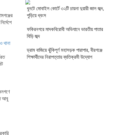
ধুনটে মোবাইল কোর্টে ৩২টি চায়না দুয়ারী জাল জব্দ,
ামগঞ্জের
পুড়িয়ে ধ্বংস
ির্দেশে
ফকিরনগরে মাদকবিরোধী অভিযানে ভারতীয় পাতার
বিড়ি জব্দ
ও থানা
ড্রাম বাজিয়ে ঝুঁকিপূর্ণ মহাসড়ক পারাপার, বীরগঞ্জে
মরত
শিক্ষার্থীদের নিরাপত্তায় ব্যতিক্রমী উদ্যোগ
েট
 জনগণে
ে আবু
রকারি