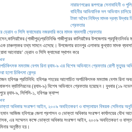
নারায়ণগঞ্জের রূপগঞ্জে সেনাবাহিনী ও পু
বাহিনীর আভিযানিক দল অভিযান চালিয়ে
টাকা অবৈধ নিষিদ্ধ মাদক দ্রব্য উদ্ধার
গ্রেফতার
ে ড্রোন ও সিসি ক্যামেরায় নজরদারি করে মাদক ব্যবসায়ী গ্রেফতার
েন,কালিয়াকৈর (গাজীপুর)প্রতিনিধিঃ গাজীপুরের কালিয়াকৈর উপজেলায় প্রযুক্তিনির্ভর 
 এক চাঞ্চল্যকর তথ্য সামনে এসেছে। উপজেলার রতনপুর এলাকার কুখ্যাত মাদক ব্যবসা
ইয়াবা আনোয়ার’ ড্রোন ও সিসি ক্যামেরা স্থাপন করে
ore
অপচিকিৎসক মমতাজ বেগম রিনা র‍্যাব-৯ এর বিশেষ অভিযানে গ্রেফতার রোগী মৃত্যুর অ
রা হলো চিকিৎসা কেন্দ্র
সাজন হবিগঞ্জ প্রতিনিধি: হবিগঞ্জ শহরের আলোচিত অপচিকিৎসক মমতাজ বেগম রিনা অব
অ্যাকশন ব্যাটালিয়নের (র‍্যাব-৯) বিশেষ অভিযানে গ্রেফতার হয়েছেন। বুধবার (১৯ নভেম
রে র‍্যাব-৯, সিপিসি-১, হবিগঞ্জ ক্যাম্প
ore
 ভোক্তা অধিকার সংরক্ষণ আইন, ২০০৯ অবহিতকরণ ও বাস্তবায়ন বিষয়ক সেমিনার অনুষ
হমান আজিজ হবিগঞ্জে জেলা প্রশাসন ও ভোক্তা অধিকার সংরক্ষণ কার্যালয়ের যৌথ আ
শাসক, এর সম্মেলন কক্ষে ভোক্তা অধিকার সংরক্ষণ আইন, ২০০৯ অবহিতকরণ ও বাস্ত
মিনার অনুষ্ঠিত হয়।