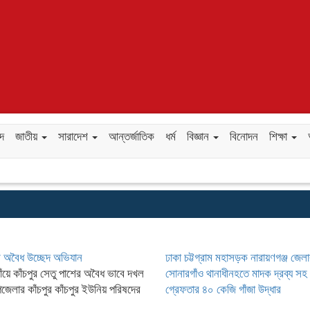
ছদ
জাতীয়
সারাদেশ
আন্তর্জাতিক
ধর্ম
বিজ্ঞান
বিনোদন
শিক্ষা
শে অবৈধ উচ্ছেদ অভিযান
ঢাকা চট্টগ্রাম মহাসড়ক নারায়ণগঞ্জ জেল
গাঁয়ে কাঁচপুর সেতু পাশের অবৈধ ভাবে দখল
সোনারগাঁও থানাধীনহতে মাদক দ্রব্য স
জেলার কাঁচপুর কাঁচপুর ইউনিয় পরিষদের
গ্রেফতার ৪০ কেজি গাঁজা উদ্ধার