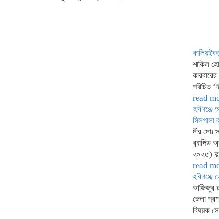
কালিয়াকৈর
শাকিল হোস
কারবারের
পরিচিত ‘
read m
হবিগঞ্জে 
সিলগালা ক
মীর মোঃ 
র‍্যাপিড 
২০২৫) দুপু
read m
হবিগঞ্জে
আজিজুর র
জেলা প্র
বিষয়ক সে