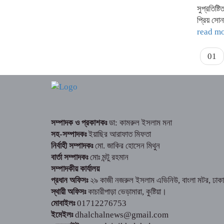
সুপ্রতিষ্
প্রিয় সো
read m
01
সম্পাদক ও প্রকাশকঃ
ডা: কামরুল ইসলাম মনা
সহ-সম্পাদকঃ
ইয়াছির আরাফাত মিফতা
নির্বাহী সম্পাদকঃ
মো. জাকির হোসেন মিথুন
বার্তা সম্পাদকঃ
মোঃ মন্টু রহমান
সম্পাদকীয় কার্যালয়
প্রধান অফিসঃ
২৯ কাজী নজরুল ইসলাম এভিনিউ, বাংলা মটর, ঢাকা
স্থায়ী অফিসঃ
কাচারীপাড়া ভেড়ামারা, কুষ্টিয়া।
মোবাইলঃ
01712276753
ইমেইলঃ
dhalchalnews@gmail.com