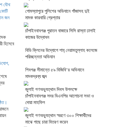
লিশ যৌথ
 কোটি
গোমস্তাপুরে পুলিশের অভিযানে গাঁজাসহ দুই
 তিন জন
মাদক কারবারি গ্রেপ্তার
চাঁপাইনবাবগঞ্জ পুরাতন বাজারে সিসি রাস্তা ঢালাই
মাদক
কাজের উদ্বোধন
য়ী হিসেবে
বিডি ক্লিনের উদ্যোগে শাহ্ নেয়ামতুল্লাহ কলেজে
পরিচ্ছন্নতা অভিযান
ভিযোগ,
শিবগঞ্জ সীমান্তে ৫৯ বিজিবি’র অভিযানে
শেষে
মাদকদ্রব্য জব্দ
্বর
জুলাই গণঅভ্যুত্থান দিবস উপলক্ষে
চাঁপাইনবাবগঞ্জ সদর বিএনপির আলোচনা সভা ও
্ঠিত।
দোয়া মাহফিল
য়োজনে
বায়ন
জুলাই গণঅভ্যুত্থান স্মরণে ৩০০ শিক্ষার্থীদের
মাঝে গাছে চারা বিতরণ করেন