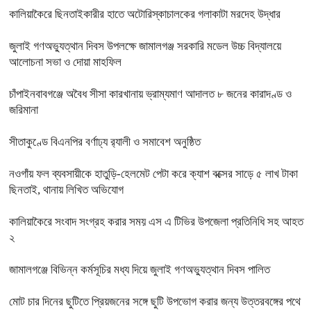
কালিয়াকৈরে ছিনতাইকারীর হাতে অটোরিস্কাচালকের গলাকাটা মরদেহ উদ্ধার
জুলাই গণঅভ্যুত্থান দিবস উপলক্ষে জামালগঞ্জ সরকারি মডেল উচ্চ বিদ্যালয়ে
আলোচনা সভা ও দোয়া মাহফিল
চাঁপাইনবাবগঞ্জে অবৈধ সীসা কারখানায় ভ্রাম্যমাণ আদালত ৮ জনের কারাদণ্ড ও
জরিমানা
সীতাকুণ্ডে বিএনপির বর্ণাঢ্য র‍্যালী ও সমাবেশ অনুষ্ঠিত
নওগাঁয় ফল ব্যবসায়ীকে হাতুড়ি-হেলমেট পেটা করে ক্যাশ বক্সের সাড়ে ৫ লাখ টাকা
ছিনতাই, থানায় লিখিত অভিযোগ
কালিয়াকৈরে সংবাদ সংগ্রহ করার সময় এস এ টিভির উপজেলা প্রতিনিধি সহ আহত
২
জামালগঞ্জে বিভিন্ন কর্মসূচির মধ্য দিয়ে জুলাই গণঅভ্যুত্থান দিবস পালিত
মোট চার দিনের ছুটিতে প্রিয়জনের সঙ্গে ছুটি উপভোগ করার জন্য উত্তরবঙ্গের পথে