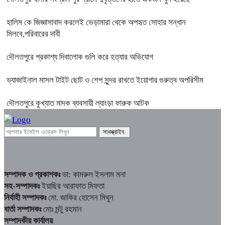
হালিম কে জিজ্ঞাসাবাদ করলেই ভেড়ামারা থেকে অপহৃত সোহার সন্ধান
মিলবে,পরিবারের দাবী
দৌলতপুরে প্রকাশ্য দিবালোক গুলি করে হত্যার অভিযোগ
ভ্যাজাইনাল মাসল টাইট ছোট ও শেপ সুন্দর রাখতে ইয়োগার গুরুত্ব অপরিসীম
দৌলতপুরে কুখ্যাত মাদক ব্যবসায়ী ল্যাংড়া ফারুক আটক
সম্পাদক ও প্রকাশকঃ
ডা: কামরুল ইসলাম মনা
সহ-সম্পাদকঃ
ইয়াছির আরাফাত মিফতা
নির্বাহী সম্পাদকঃ
মো. জাকির হোসেন মিথুন
বার্তা সম্পাদকঃ
মোঃ মন্টু রহমান
সম্পাদকীয় কার্যালয়