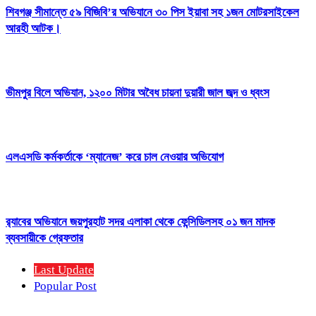
শিবগঞ্জ সীমান্তে ৫৯ বিজিবি’র অভিযানে ৩০ পিস ইয়াবা সহ ১জন মোটরসাইকেল
আরহী আটক।
ভীমপুর বিলে অভিযান, ১২০০ মিটার অবৈধ চায়না দুয়ারী জাল জব্দ ও ধ্বংস
এলএসডি কর্মকর্তাকে ‘ম্যানেজ’ করে চাল নেওয়ার অভিযোগ
র‍্যাবের অভিযানে জয়পুরহাট সদর এলাকা থেকে ফেন্সিডিলসহ ০১ জন মাদক
ব্যবসায়ীকে গ্রেফতার
Last Update
Popular Post