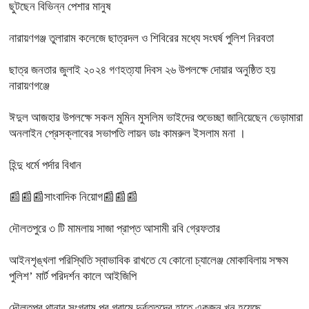
ছুটছেন বিভিন্ন পেশার মানুষ
নারায়ণগঞ্জ তুলারাম কলেজে ছাত্রদল ও শিবিরের মধ্যে সংঘর্ষ পুলিশ নিরবতা
ছাত্র জনতার জুলাই ২০২৪ গণহত্য্যা দিবস ২৬ উপলক্ষে দোয়ার অনুষ্ঠিত হয়
নারায়ণগঞ্জে
ঈদুল আজহার উপলক্ষে সকল মুমিন মুসলিম ভাইদের শুভেচ্ছা জানিয়েছেন ভেড়ামারা
অনলাইন প্রেসক্লাবের সভাপতি লায়ন ডাঃ কামরুল ইসলাম মনা ।
হিন্দু ধর্মে পর্দার বিধান
📰📰📰সাংবাদিক নিয়োগ📰📰📰
দৌলতপুরে ৩ টি মামলায় সাজা প্রাপ্ত আসামী রবি গ্রেফতার
আইনশৃঙ্খলা পরিস্থিতি স্বাভাবিক রাখতে যে কোনো চ্যালেঞ্জ মোকাবিলায় সক্ষম
পুলিশ’ মার্ট পরিদর্শন কালে আইজিপি
দৌলতপুর থানার সংগ্রাম পুর গ্রামে দুর্বৃত্তদের হাতে একজন খুন হয়েছে