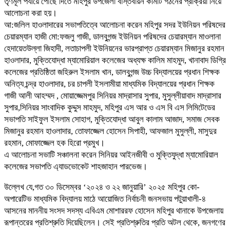
তৃণমূল পর্যায়ে পৌঁছে দিতে মহিপুর উপজেলা বাস্তবায়ন কমিটি গঠনের প্রক্রিয়া নিয়ে
আলোচনা করা হয়।
আ:জলিল হাওলাদারের সভাপতিত্বে আলোচনা করেন মহিপুর সদর ইউনিয়ন পরিষদের
চেয়ারম্যান হাজী মো:ফজলু গাজী, ডালবুগন্জ ইউনিয়ন পরিষদের চেয়ারম্যান মাওলানা
হেদায়েতউল্লা জিহাদী, লতাচাপলী ইউনিয়নের ভারপ্রাপ্ত চেয়ারম্যান মিজানুর রহমান
হাওলাদার, মুক্তিযোদ্ধা ম্যামোরিয়াল কলেজের অধ্যক্ষ কালিম মাহমুদ, খানাবাদ ডিগ্রি
কলেজের প্রতিষ্ঠিতা জহিরুল ইসলাম খান, ডালবুগন্জ উচ্চ বিদ্যালয়ের প্রধান শিক্ষক
অনিত্য চন্দ্র হাওলাদার, চর চাপলী ইসলামীয়া মাধ্যমিক বিদ্যালয়ের প্রধান শিক্ষক
গাজী আলী আহম্মদ , মোয়াজ্জেমপুর সিনিয়র মাদ্রাসার সুপার, মুসুল্লীয়াবাদ মাদ্রাসার
সুপার,সিনিয়র সাংবাদিক কুদ্দুস মাহমুদ, মহিপুর এস আর ও এস বি এস লিমিটেডের
সভাপতি সাইফুল ইসলাম সোহাগ, মুক্তিযোদ্ধা আবুল কালাম আজাদ, সমাজ সেবক
মিজানুর রহমান হাওলাদার, তোফাজ্জেল হোসেন সিপাহী, আফজাল মুসুল্লী, মাসুদুর
রহমান, মোফাজ্জেল হক হিরো প্রমুখ।
এ আলোচনা সভাটি সঞ্চালনা করেন সিনিয়র আইনজীবী ও মুক্তিযুদ্ধা ম্যামোরিয়াল
কলেজের সভাপতি এ্যাডভোকেট শাহজাহান পারভেজ।
উল্লেখ যে,গত ৩০ ডিসেম্বর ‘২০২৪ ও ২২ জানুয়ারি’ ২০২৫ মহিপুর কো-
অপারেটিভ মাধ্যমিক বিদ্যালয় মাঠে আয়োজিত নির্বাচনী জনসভায় পটুয়াখালী-৪
আসনের মাননীয় সংসদ সদস্য এবিএম মোশাররফ হোসেন মহিপুর থানাকে উপজেলায়
রূপান্তরের প্রতিশ্রুতি দিয়েছিলেন। সেই প্রতিশ্রুতির প্রতি অটল থেকে, জনগণের