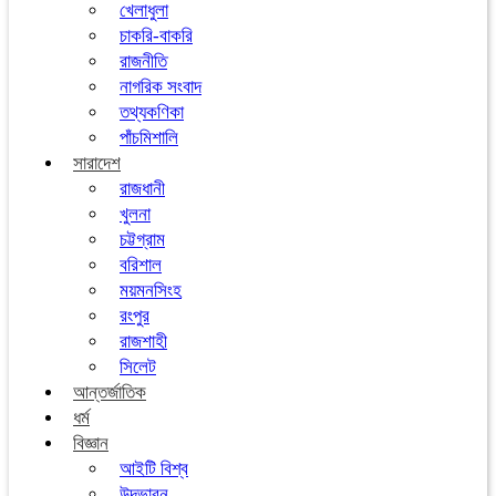
খেলাধুলা
চাকরি-বাকরি
রাজনীতি
নাগরিক সংবাদ
তথ্যকণিকা
পাঁচমিশালি
সারাদেশ
রাজধানী
খুলনা
চট্টগ্রাম
বরিশাল
ময়মনসিংহ
রংপুর
রাজশাহী
সিলেট
আন্তর্জাতিক
ধর্ম
বিজ্ঞান
আইটি বিশ্ব
উদ্ভাবন