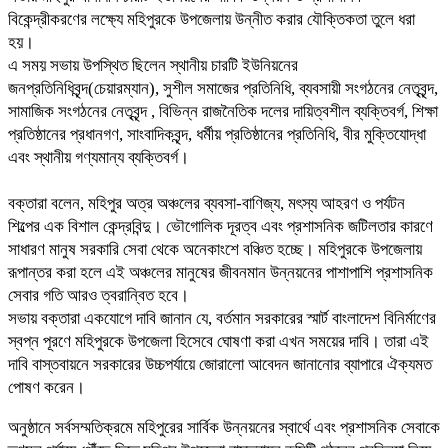
বিকেন্দ্রীকরণের লক্ষ্যে মহিপুরকে উপজেলায় উন্নীত করার যৌক্তিকতা তুলে ধরা
হয়।
এ সময় ​সভায় উপস্থিত ছিলেন স্থানীয় চারটি ইউনিয়নের
জনপ্রতিনিধিবৃন্দ(চেয়ারম্যান), সুশীল সমাজের প্রতিনিধি, ব্যবসায়ী সংগঠনের নেতৃবৃন্দ,
সামাজিক সংগঠনের নেতৃবৃন্দ , বিভিন্ন রাজনৈতিক দলের দায়িত্বশীল ব্যক্তিবর্গ, শিক্ষা
প্রতিষ্ঠানের প্রধানগণ, সাংবাদিকবৃন্দ, ধর্মীয় প্রতিষ্ঠানের প্রতিনিধি, বীর মুক্তিযোদ্ধা
এবং স্থানীয় গণ্যমান্য ব্যক্তিবর্গ।
বক্তারা বলেন, মহিপুর অত্র অঞ্চলের ব্যবসা-বাণিজ্য, মৎস্য আহরণ ও পর্যটন
শিল্পের এক বিশাল কেন্দ্রবিন্দু। ভৌগোলিক দূরত্ব এবং প্রশাসনিক জটিলতার কারণে
সাধারণ মানুষ সরকারি সেবা থেকে অনেকাংশে বঞ্চিত হচ্ছে। মহিপুরকে উপজেলায়
রূপান্তর করা হলে এই অঞ্চলের মানুষের জীবনমান উন্নয়নের পাশাপাশি প্রশাসনিক
সেবার গতি আরও ত্বরান্বিত হবে।
​সভায় বক্তারা একযোগে দাবি জানান যে, বর্তমান সরকারের স্মার্ট বাংলাদেশ বিনির্মাণের
স্বপ্ন পূরণে মহিপুরকে উপজেলা হিসেবে ঘোষণা করা এখন সময়ের দাবি। তারা এই
দাবি বাস্তবায়নে সরকারের উচ্চপর্যায়ে জোরালো আবেদন জানানোর ব্যাপারে ঐক্যমত
পোষণ করেন।
​অনুষ্ঠানে সর্বসম্মতিক্রমে মহিপুরের সার্বিক উন্নয়নের স্বার্থে এবং প্রশাসনিক সেবাকে