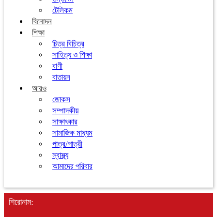
টেলিকম
বিনোদন
শিক্ষা
চিত্র বিচিত্র
সাহিত্য ও শিক্ষা
বাণী
বাতায়ন
আরও
জোকস
সম্পাদকীয়
সাক্ষাৎকার
সামাজিক মাধ্যম
পাত্র/পাত্রী
স্বাস্থ্য
আমাদের পরিবার
শিরোনাম: