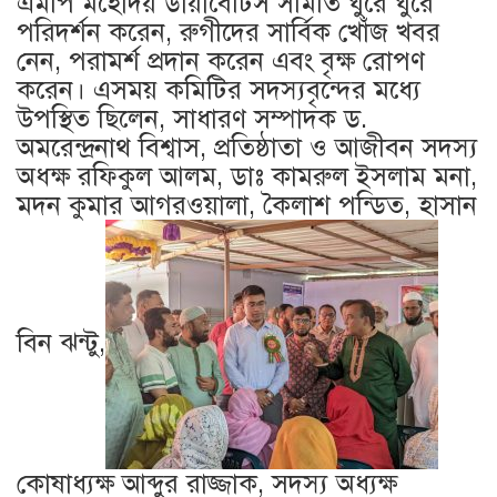
এমপি মহোদয় ডায়াবেটিস সমিতি ঘুরে ঘুরে
পরিদর্শন করেন, রুগীদের সার্বিক খোঁজ খবর
নেন, পরামর্শ প্রদান করেন এবং বৃক্ষ রোপণ
করেন। এসময় কমিটির সদস্যবৃন্দের মধ্যে
উপস্থিত ছিলেন, সাধারণ সম্পাদক ড.
অমরেন্দ্রনাথ বিশ্বাস, প্রতিষ্ঠাতা ও আজীবন সদস্য
অধক্ষ রফিকুল আলম, ডাঃ কামরুল ইসলাম মনা,
মদন কুমার আগরওয়ালা, কৈলাশ পন্ডিত, হাসান
বিন ঝন্টু,
কোষাধ্যক্ষ আব্দুর রাজ্জাক, সদস্য অধ্যক্ষ