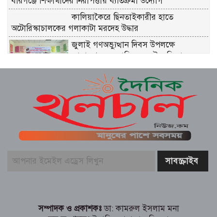
বীরগঞ্জে শিক্ষার্থীদের নিরাপত্তায় ব্যতিক্রমী উদ্যোগ
কালিয়াকৈরে ছিনতাইকারীর হাতে
অটোরিস্কাচালকের গলাকাটা মরদেহ উদ্ধার
জুলাই গণঅভ্যুত্থান দিবস উপলক্ষে
জামালগঞ্জ সরকারি মডেল উচ্চ বিদ্যালয়ে
আলোচনা সভা ও দোয়া মাহফিল
চাঁপাইনবাবগঞ্জে অবৈধ সীসা কারখানায়
ভ্রাম্যমাণ আদালত ৮ জনের কারাদণ্ড ও
জরিমানা
সীতাকুণ্ডে বিএনপির বর্ণাঢ্য র‍্যালী ও সমাবেশ
অনুষ্ঠিত
নওগাঁয় ফল ব্যবসায়ীকে হাতুড়ি-হেলমেট
পেটা করে ক্যাশ বক্সের সাড়ে ৫ লাখ টাকা
ছিনতাই, থানায় লিখিত অভিযোগ
সম্পাদক ও প্রকাশকঃ
ডা: কামরুল ইসলাম মনা