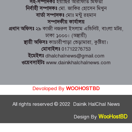
সহ-সম্পাদকঃ
ইয়াছির আরাফাত মিফতা
নির্বাহী সম্পাদকঃ
মো. জাকির হোসেন মিথুন
বার্তা সম্পাদকঃ
মোঃ মন্টু রহমান
সম্পাদকীয় কার্যালয়
প্রধান অফিসঃ
২৯ কাজী নজরুল ইসলাম এভিনিউ, বাংলা মটর,
ঢাকা ১০০০। (অস্থায়ী)
স্থায়ী অফিসঃ
কাচারীপাড়া ভেড়ামারা, কুষ্টিয়া।
মোবাইলঃ
01712276753
ইমেইলঃ
dhalchalnews@gmail.com
ওয়েবসাইটঃ
www.dainikhalchalnews.com
Devoloped By
WOOHOSTBD
All rights reserved © 2022 Dainik HalChal News
WooHostBD
Design By