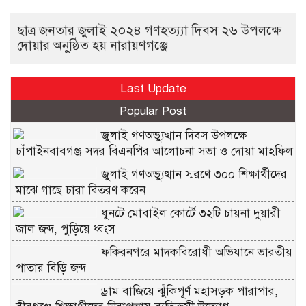
ছাত্র জনতার জুলাই ২০২৪ গণহত্য্যা দিবস ২৬ উপলক্ষে
দোয়ার অনুষ্ঠিত হয় নারায়ণগঞ্জে
Last Update
Popular Post
জুলাই গণঅভ্যুত্থান দিবস উপলক্ষে
চাঁপাইনবাবগঞ্জ সদর বিএনপির আলোচনা সভা ও দোয়া মাহফিল
জুলাই গণঅভ্যুত্থান স্মরণে ৩০০ শিক্ষার্থীদের
মাঝে গাছে চারা বিতরণ করেন
ধুনটে মোবাইল কোর্টে ৩২টি চায়না দুয়ারী
জাল জব্দ, পুড়িয়ে ধ্বংস
ফকিরনগরে মাদকবিরোধী অভিযানে ভারতীয়
পাতার বিড়ি জব্দ
ড্রাম বাজিয়ে ঝুঁকিপূর্ণ মহাসড়ক পারাপার,