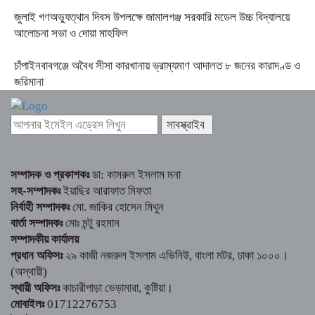
জুলাই গণঅভ্যুত্থান দিবস উপলক্ষে জামালগঞ্জ সরকারি মডেল উচ্চ বিদ্যালয়ে
আলোচনা সভা ও দোয়া মাহফিল
চাঁপাইনবাবগঞ্জে অবৈধ সীসা কারখানায় ভ্রাম্যমাণ আদালত ৮ জনের কারাদণ্ড ও
জরিমানা
সম্পাদক ও প্রকাশকঃ
ডা: কামরুল ইসলাম মনা
সহ-সম্পাদকঃ
ইয়াছির আরাফাত মিফতা
নির্বাহী সম্পাদকঃ
মো. জাকির হোসেন মিথুন
বার্তা সম্পাদকঃ
মোঃ মন্টু রহমান
সম্পাদকীয় কার্যালয়
প্রধান অফিসঃ
২৯ কাজী নজরুল ইসলাম এভিনিউ, বাংলা মটর, ঢাকা ১০০০।
(অস্থায়ী)
স্থায়ী অফিসঃ
কাচারীপাড়া ভেড়ামারা, কুষ্টিয়া।
মোবাইলঃ
01712276753