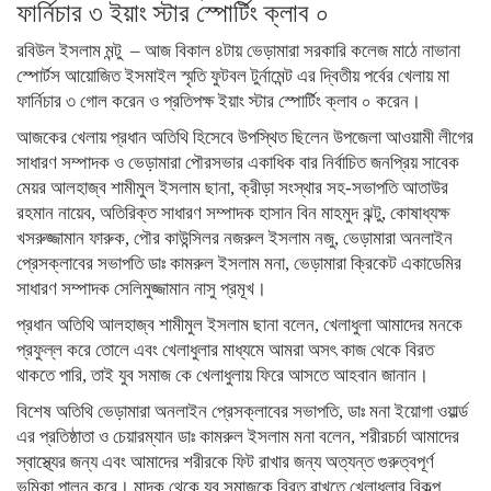
ফার্নিচার ৩ ইয়াং স্টার স্পোর্টিং ক্লাব ০
রবিউল ইসলাম মন্টু – আজ বিকাল ৪টায় ভেড়ামারা সরকারি কলেজ মাঠে নাভানা
স্পোর্টস আয়োজিত ইসমাইল স্মৃতি ফুটবল টুর্নামেন্ট এর দ্বিতীয় পর্বের খেলায় মা
ফার্নিচার ৩ গোল করেন ও প্রতিপক্ষ ইয়াং স্টার স্পোর্টিং ক্লাব ০ করেন।
আজকের খেলায় প্রধান অতিথি হিসেবে উপস্থিত ছিলেন উপজেলা আওয়ামী লীগের
সাধারণ সম্পাদক ও ভেড়ামারা পৌরসভার একাধিক বার নির্বাচিত জনপ্রিয় সাবেক
মেয়র আলহাজ্ব শামীমুল ইসলাম ছানা, ক্রীড়া সংস্থার সহ-সভাপতি আতাউর
রহমান নায়েব, অতিরিক্ত সাধারণ সম্পাদক হাসান বিন মাহমুদ ঝন্টু, কোষাধ্যক্ষ
খসরুজ্জামান ফারুক, পৌর কাউন্সিলর নজরুল ইসলাম নজু, ভেড়ামারা অনলাইন
প্রেসক্লাবের সভাপতি ডাঃ কামরুল ইসলাম মনা, ভেড়ামারা ক্রিকেট একাডেমির
সাধারণ সম্পাদক সেলিমুজ্জামান নাসু প্রমূখ।
প্রধান অতিথি আলহাজ্ব শামীমুল ইসলাম ছানা বলেন, খেলাধুলা আমাদের মনকে
প্রফুল্ল করে তোলে এবং খেলাধুলার মাধ্যমে আমরা অসৎ কাজ থেকে বিরত
থাকতে পারি, তাই যুব সমাজ কে খেলাধুলায় ফিরে আসতে আহবান জানান।
বিশেষ অতিথি ভেড়ামারা অনলাইন প্রেসক্লাবের সভাপতি, ডাঃ মনা ইয়োগা ওয়ার্ল্ড
এর প্রতিষ্ঠাতা ও চেয়ারম্যান ডাঃ কামরুল ইসলাম মনা বলেন, শরীরচর্চা আমাদের
স্বাস্থ্যের জন্য এবং আমাদের শরীরকে ফিট রাখার জন্য অত্যন্ত গুরুত্বপূর্ণ
ভূমিকা পালন করে। মাদক থেকে যুব সমাজকে বিরত রাখতে খেলাধুলার বিকল্প