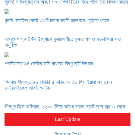
জুলাই গণঅভ্যুত্থান স্মরণে ৩০০ শিক্ষার্থীদের মাঝে গাছে চারা বিতরণ করেন
ধুনটে মোবাইল কোর্টে ৩২টি চায়না দুয়ারী জাল জব্দ, পুড়িয়ে ধ্বংস
বাংলাদেশ স্কাউটের উদ্যোগে কুমারখালীতে বৃক্ষরোপণ ও মতবিনিময় সভা
অনুষ্ঠিত
পত্নীতলায় ৯৪ কেজির কষ্টি পাথরের বিষ্ণু মূর্তি উদ্ধার
শিবগঞ্জ সীমান্তে ৫৯ বিজিবি’র অভিযানে ৩০ পিস ইয়াবা সহ ১জন
মোটরসাইকেল আরহী আটক।
ভীমপুর বিলে অভিযান, ১২০০ মিটার অবৈধ চায়না দুয়ারী জাল জব্দ ও ধ্বংস
Last Update
Popular Post