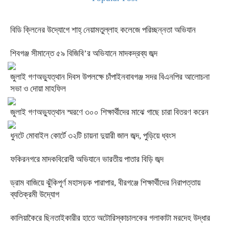
বিডি ক্লিনের উদ্যোগে শাহ্ নেয়ামতুল্লাহ কলেজে পরিচ্ছন্নতা অভিযান
শিবগঞ্জ সীমান্তে ৫৯ বিজিবি’র অভিযানে মাদকদ্রব্য জব্দ
জুলাই গণঅভ্যুত্থান দিবস উপলক্ষে চাঁপাইনবাবগঞ্জ সদর বিএনপির আলোচনা
সভা ও দোয়া মাহফিল
জুলাই গণঅভ্যুত্থান স্মরণে ৩০০ শিক্ষার্থীদের মাঝে গাছে চারা বিতরণ করেন
ধুনটে মোবাইল কোর্টে ৩২টি চায়না দুয়ারী জাল জব্দ, পুড়িয়ে ধ্বংস
ফকিরনগরে মাদকবিরোধী অভিযানে ভারতীয় পাতার বিড়ি জব্দ
ড্রাম বাজিয়ে ঝুঁকিপূর্ণ মহাসড়ক পারাপার, বীরগঞ্জে শিক্ষার্থীদের নিরাপত্তায়
ব্যতিক্রমী উদ্যোগ
কালিয়াকৈরে ছিনতাইকারীর হাতে অটোরিস্কাচালকের গলাকাটা মরদেহ উদ্ধার