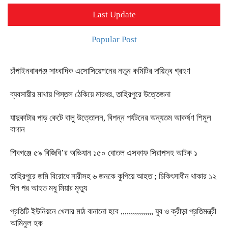
Last Update
Popular Post
চাঁপাইনবাবগঞ্জ সাংবাদিক এসোসিয়েশনের নতুন কমিটির দায়িত্ব গ্রহণ
ব্যবসায়ীর মাথায় পিস্তল ঠেকিয়ে মারধর, তাহিরপুরে উত্তেজনা
যাদুকাটার পাড় কেটে বালু উত্তোলন, বিপন্ন পর্যটনের অন্যতম আকর্ষণ শিমুল
বাগান
শিবগঞ্জে ৫৯ বিজিবি’র অভিযান ১৫০ বোতল এসকাফ সিরাপসহ আটক ১
তাহিরপুরে জমি বিরোধে নারীসহ ৬ জনকে কুপিয়ে আহত ; চিকিৎসাধীন থাকার ১২
দিন পর আহত মধু মিয়ার মৃত্যু
প্রতিটি ইউনিয়নে খেলার মাঠ বানানো হবে ,,,,,,,,,,,,,,,, যুব ও ক্রীড়া প্রতিমন্ত্রী
আমিনুল হক