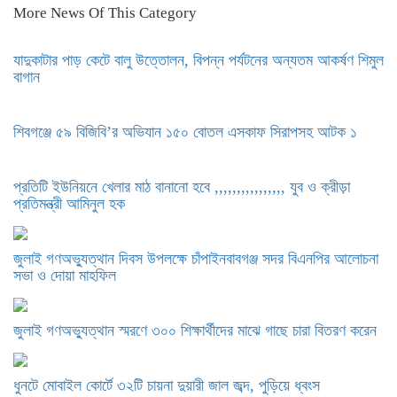
More News Of This Category
যাদুকাটার পাড় কেটে বালু উত্তোলন, বিপন্ন পর্যটনের অন্যতম আকর্ষণ শিমুল
বাগান
শিবগঞ্জে ৫৯ বিজিবি’র অভিযান ১৫০ বোতল এসকাফ সিরাপসহ আটক ১
প্রতিটি ইউনিয়নে খেলার মাঠ বানানো হবে ,,,,,,,,,,,,,,,, যুব ও ক্রীড়া
প্রতিমন্ত্রী আমিনুল হক
জুলাই গণঅভ্যুত্থান দিবস উপলক্ষে চাঁপাইনবাবগঞ্জ সদর বিএনপির আলোচনা
সভা ও দোয়া মাহফিল
জুলাই গণঅভ্যুত্থান স্মরণে ৩০০ শিক্ষার্থীদের মাঝে গাছে চারা বিতরণ করেন
ধুনটে মোবাইল কোর্টে ৩২টি চায়না দুয়ারী জাল জব্দ, পুড়িয়ে ধ্বংস