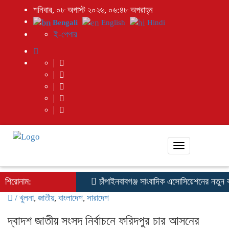
শনিবার, ০৮ অগাস্ট ২০২৬, ০৬:৪৮ অপরাহ্ন
Bengali
English
Hindi
ই-পেপার
Toggle
navigation
শিরোনাম:
চাঁপাইনবাবগঞ্জ সাংবাদিক এসোসিয়েশনের নতুন কম
/
খুলনা
,
জাতীয়
,
বাংলাদেশ
,
সারাদেশ
দ্বাদশ জাতীয় সংসদ নির্বাচনে ফরিদপুর চার আসনের