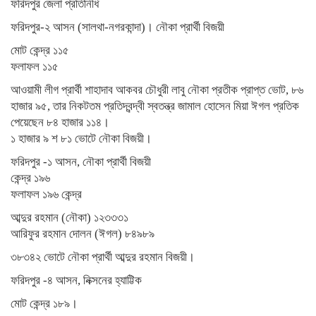
ফরিদপুর জেলা প্রতিনিধি
ফরিদপুর-২ আসন (সালথা-নগরকান্দা)। নৌকা প্রার্থী বিজয়ী
মোট কেন্দ্র ১১৫
ফলাফল ১১৫
আওয়ামী লীগ প্রার্থী শাহাদাব আকবর চৌধুরী লাবু নৌকা প্রতীক প্রাপ্ত ভোট, ৮৬
হাজার ৯৫, তার নিকটতম প্রতিদ্বন্দ্বী স্বতন্ত্র জামাল হোসেন মিয়া ঈগল প্রতিক
পেয়েছেন ৮৪ হাজার ১১৪।
১ হাজার ৯ শ ৮১ ভোটে নৌকা বিজয়ী।
ফরিদপুর -১ আসন, নৌকা প্রার্থী বিজয়ী
কেন্দ্র ১৯৬
ফলাফল ১৯৬ কেন্দ্র
আব্দুর রহমান (নৌকা) ১২৩৩৩১
আরিফুর রহমান দোলন (ঈগল) ৮৪৯৮৯
৩৮৩৪২ ভোটে নৌকা প্রার্থী আব্দুর রহমান বিজয়ী।
ফরিদপুর -৪ আসন, নিক্সনের হ্যাট্টিক
মোট কেন্দ্র ১৮৯।