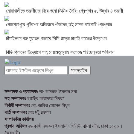
নোয়াখালীতে তরুণীদের দিয়ে পর্নো ভিডিও তৈরি: গ্রেপ্তার ৫, উদ্ধার ৪ তরুণী
গোমস্তাপুরে পুলিশের অভিযানে গাঁজাসহ দুই মাদক কারবারি গ্রেপ্তার
চাঁপাইনবাবগঞ্জ পুরাতন বাজারে সিসি রাস্তা ঢালাই কাজের উদ্বোধন
বিডি ক্লিনের উদ্যোগে শাহ্ নেয়ামতুল্লাহ কলেজে পরিচ্ছন্নতা অভিযান
সম্পাদক ও প্রকাশকঃ
ডা: কামরুল ইসলাম মনা
সহ-সম্পাদকঃ
ইয়াছির আরাফাত মিফতা
নির্বাহী সম্পাদকঃ
মো. জাকির হোসেন মিথুন
বার্তা সম্পাদকঃ
মোঃ মন্টু রহমান
সম্পাদকীয় কার্যালয়
প্রধান অফিসঃ
২৯ কাজী নজরুল ইসলাম এভিনিউ, বাংলা মটর, ঢাকা ১০০০।
(অস্থায়ী)