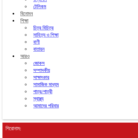
টেলিকম
বিনোদন
শিক্ষা
চিত্র বিচিত্র
সাহিত্য ও শিক্ষা
বাণী
বাতায়ন
আরও
জোকস
সম্পাদকীয়
সাক্ষাৎকার
সামাজিক মাধ্যম
পাত্র/পাত্রী
স্বাস্থ্য
আমাদের পরিবার
শিরোনাম: