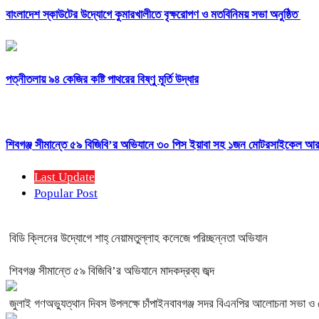
বাংলাদেশ স্কাউটের উদ্যোগে কুমারখালীতে বৃক্ষরোপণ ও মতবিনিময় সভা অনুষ্ঠিত
পত্নীতলায় ৯৪ কেজির কষ্টি পাথরের বিষ্ণু মূর্তি উদ্ধার
শিবগঞ্জ সীমান্তে ৫৯ বিজিবি’র অভিযানে ৩০ পিস ইয়াবা সহ ১জন মোটরসাইকেল 
Last Update
Popular Post
বিডি ক্লিনের উদ্যোগে শাহ্ নেয়ামতুল্লাহ কলেজে পরিচ্ছন্নতা অভিযান
শিবগঞ্জ সীমান্তে ৫৯ বিজিবি’র অভিযানে মাদকদ্রব্য জব্দ
জুলাই গণঅভ্যুত্থান দিবস উপলক্ষে চাঁপাইনবাবগঞ্জ সদর বিএনপির আলোচনা সভা ও