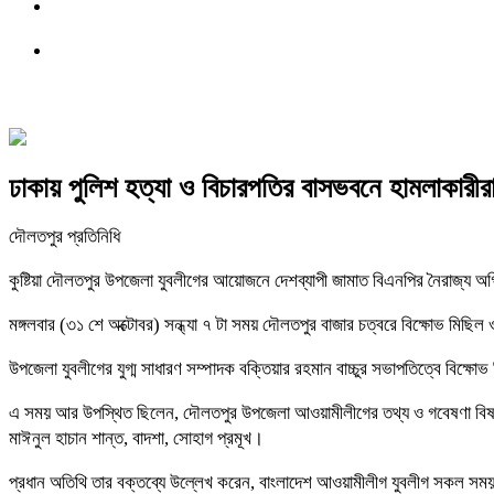
ঢাকায় পুলিশ হত্যা ও বিচারপতির বাসভবনে হামলাকারী
দৌলতপুর প্রতিনিধি
কুষ্টিয়া দৌলতপুর উপজেলা যুবলীগের আয়োজনে দেশব্যাপী জামাত বিএনপির নৈরাজ্য অগ্ন
মঙ্গলবার (৩১ শে অক্টোবর) সন্ধ্যা ৭ টা সময় দৌলতপুর বাজার চত্বরে বিক্ষোভ মিছিল
উপজেলা যুবলীগের যুগ্ম সাধারণ সম্পাদক বক্তিয়ার রহমান বাচ্চুর সভাপতিত্বে বিক
এ সময় আর উপস্থিত ছিলেন, দৌলতপুর উপজেলা আওয়ামীলীগের তথ্য ও গবেষণা বিষয়ক স
মাঈনুল হাচান শান্ত, বাদশা, সোহাগ প্রমূখ।
প্রধান অতিথি তার বক্তব্যে উল্লেখ করেন, বাংলাদেশ আওয়ামীলীগ যুবলীগ সকল সময় র