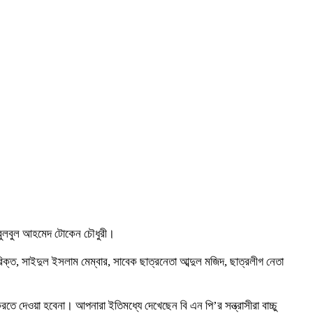
ি বুলবুল আহমেদ টোকেন চৌধুরী।
ত, সাইদুল ইসলাম মেম্বার, সাবেক ছাত্রনেতা আব্দুল মজিদ, ছাত্রলীগ নেতা
 দেওয়া হবেনা। আপনারা ইতিমধ্যে দেখেছেন বি এন পি’র সন্ত্রাসীরা বাচ্চু