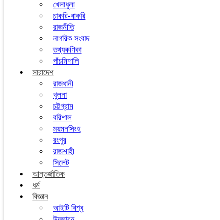
খেলাধুলা
চাকরি-বাকরি
রাজনীতি
নাগরিক সংবাদ
তথ্যকণিকা
পাঁচমিশালি
সারাদেশ
রাজধানী
খুলনা
চট্টগ্রাম
বরিশাল
ময়মনসিংহ
রংপুর
রাজশাহী
সিলেট
আন্তর্জাতিক
ধর্ম
বিজ্ঞান
আইটি বিশ্ব
উদ্ভাবন