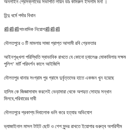
অনলাইন প্রেসক্লাবের সভাপতি লায়ন ডাঃ কামরুল ইসলাম মনা ।
হিন্দু ধর্মে পর্দার বিধান
📰📰📰সাংবাদিক নিয়োগ📰📰📰
দৌলতপুরে ৩ টি মামলায় সাজা প্রাপ্ত আসামী রবি গ্রেফতার
আইনশৃঙ্খলা পরিস্থিতি স্বাভাবিক রাখতে যে কোনো চ্যালেঞ্জ মোকাবিলায় সক্ষম
পুলিশ’ মার্ট পরিদর্শন কালে আইজিপি
দৌলতপুর থানার সংগ্রাম পুর গ্রামে দুর্বৃত্তদের হাতে একজন খুন হয়েছে
হালিম কে জিজ্ঞাসাবাদ করলেই ভেড়ামারা থেকে অপহৃত সোহার সন্ধান
মিলবে,পরিবারের দাবী
দৌলতপুরে প্রকাশ্য দিবালোক গুলি করে হত্যার অভিযোগ
ভ্যাজাইনাল মাসল টাইট ছোট ও শেপ সুন্দর রাখতে ইয়োগার গুরুত্ব অপরিসীম