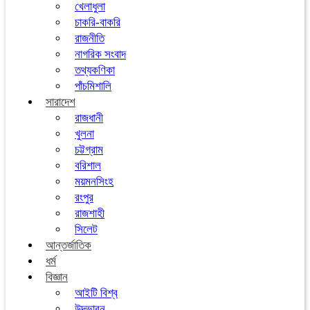
খেলাধুলা
চাকরি-বাকরি
রাজনীতি
নাগরিক সংবাদ
তথ্যকণিকা
পাঁচমিশালি
সারাদেশ
রাজধানী
খুলনা
চট্টগ্রাম
বরিশাল
ময়মনসিংহ
রংপুর
রাজশাহী
সিলেট
আন্তর্জাতিক
ধর্ম
বিজ্ঞান
আইটি বিশ্ব
উদ্ভাবন