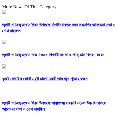
More News Of This Category
জুলাই গণঅভ্যুত্থান দিবস উপলক্ষে চাঁপাইনবাবগঞ্জ সদর বিএনপির আলোচনা সভা ও
দোয়া মাহফিল
জুলাই গণঅভ্যুত্থান স্মরণে ৩০০ শিক্ষার্থীদের মাঝে গাছে চারা বিতরণ করেন
ধুনটে মোবাইল কোর্টে ৩২টি চায়না দুয়ারী জাল জব্দ, পুড়িয়ে ধ্বংস
জুলাই গণঅভ্যুত্থান দিবস উপলক্ষে জামালগঞ্জ সরকারি মডেল উচ্চ বিদ্যালয়ে
আলোচনা সভা ও দোয়া মাহফিল