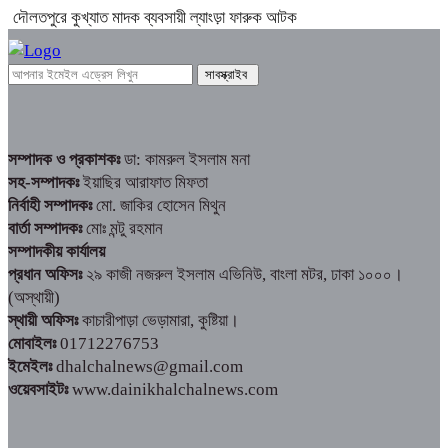
দৌলতপুরে কুখ্যাত মাদক ব্যবসায়ী ল্যাংড়া ফারুক আটক
সম্পাদক ও প্রকাশকঃ
ডা: কামরুল ইসলাম মনা
সহ-সম্পাদকঃ
ইয়াছির আরাফাত মিফতা
নির্বাহী সম্পাদকঃ
মো. জাকির হোসেন মিথুন
বার্তা সম্পাদকঃ
মোঃ মন্টু রহমান
সম্পাদকীয় কার্যালয়
প্রধান অফিসঃ
২৯ কাজী নজরুল ইসলাম এভিনিউ, বাংলা মটর, ঢাকা ১০০০।
(অস্থায়ী)
স্থায়ী অফিসঃ
কাচারীপাড়া ভেড়ামারা, কুষ্টিয়া।
মোবাইলঃ
01712276753
ইমেইলঃ
dhalchalnews@gmail.com
ওয়েবসাইটঃ
www.dainikhalchalnews.com