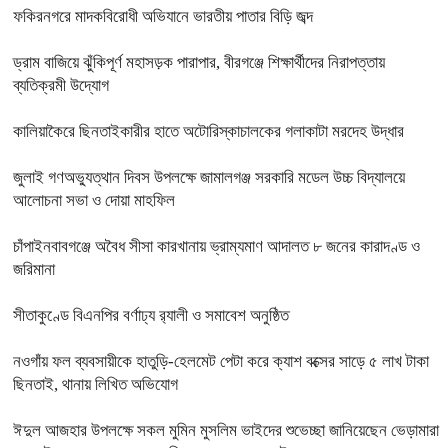
ফকিরনগরে মাদকবিরোধী অভিযানে ভারতীয় পাতার বিড়ি জব্দ
ড্রাম বাজিয়ে ঝুঁকিপূর্ণ মহাসড়ক পারাপার, বীরগঞ্জে শিক্ষার্থীদের নিরাপত্তায়
ব্যতিক্রমী উদ্যোগ
কালিয়াকৈরে ছিনতাইকারীর হাতে অটোরিস্কাচালকের গলাকাটা মরদেহ উদ্ধার
জুলাই গণঅভ্যুত্থান দিবস উপলক্ষে জামালগঞ্জ সরকারি মডেল উচ্চ বিদ্যালয়ে
আলোচনা সভা ও দোয়া মাহফিল
চাঁপাইনবাবগঞ্জে অবৈধ সীসা কারখানায় ভ্রাম্যমাণ আদালত ৮ জনের কারাদণ্ড ও
জরিমানা
সীতাকুণ্ডে বিএনপির বর্ণাঢ্য র‍্যালী ও সমাবেশ অনুষ্ঠিত
নওগাঁয় ফল ব্যবসায়ীকে হাতুড়ি-হেলমেট পেটা করে ক্যাশ বক্সের সাড়ে ৫ লাখ টাকা
ছিনতাই, থানায় লিখিত অভিযোগ
ঈদুল আজহার উপলক্ষে সকল মুমিন মুসলিম ভাইদের শুভেচ্ছা জানিয়েছেন ভেড়ামারা