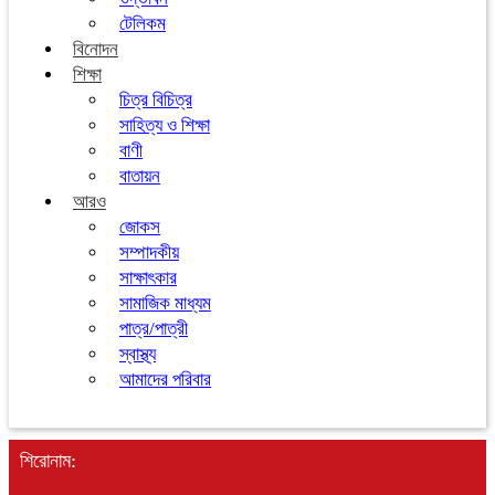
টেলিকম
বিনোদন
শিক্ষা
চিত্র বিচিত্র
সাহিত্য ও শিক্ষা
বাণী
বাতায়ন
আরও
জোকস
সম্পাদকীয়
সাক্ষাৎকার
সামাজিক মাধ্যম
পাত্র/পাত্রী
স্বাস্থ্য
আমাদের পরিবার
শিরোনাম: