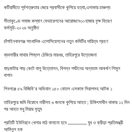
কটিয়াদীতে পূর্বশত্রুতার জেরে প্রবাসীকে কুপিয়ে হত্যা,এলাকায় চাঞ্চল্য
সীতাকুণ্ডে সমাজ কল্যাণ ফেডারেশনের আয়োজনে৩০হাজার বৃক্ষ বিতরণ
কর্মসূচি-২০২৬ অনুষ্ঠিত
চাঁপাইনবাবগঞ্জ সাংবাদিক এসোসিয়েশনের নতুন কমিটির দায়িত্ব গ্রহণ
ব্যবসায়ীর মাথায় পিস্তল ঠেকিয়ে মারধর, তাহিরপুরে উত্তেজনা
যাদুকাটার পাড় কেটে বালু উত্তোলন, বিপন্ন পর্যটনের অন্যতম আকর্ষণ শিমুল
বাগান
শিবগঞ্জে ৫৯ বিজিবি’র অভিযান ১৫০ বোতল এসকাফ সিরাপসহ আটক ১
তাহিরপুরে জমি বিরোধে নারীসহ ৬ জনকে কুপিয়ে আহত ; চিকিৎসাধীন থাকার ১২ দিন
পর আহত মধু মিয়ার মৃত্যু
প্রতিটি ইউনিয়নে খেলার মাঠ বানানো হবে ,,,,,,,,,,,,,,,, যুব ও ক্রীড়া প্রতিমন্ত্রী
আমিনুল হক