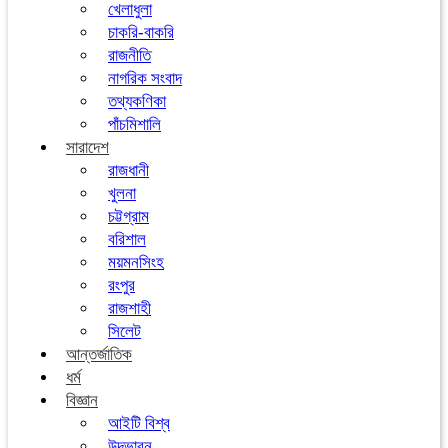
খেলাধুলা
চাকরি-বাকরি
রাজনীতি
নাগরিক সংবাদ
তথ্যকণিকা
পাঁচমিশালি
সারাদেশ
রাজধানী
খুলনা
চট্টগ্রাম
বরিশাল
ময়মনসিংহ
রংপুর
রাজশাহী
সিলেট
আন্তর্জাতিক
ধর্ম
বিজ্ঞান
আইটি বিশ্ব
উদ্ভাবন