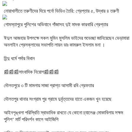
নোয়াখালীতে তরুণীদের দিয়ে পর্নো ভিডিও তৈরি: গ্রেপ্তার ৫, উদ্ধার ৪ তরুণী
গোমস্তাপুরে পুলিশের অভিযানে গাঁজাসহ দুই মাদক কারবারি গ্রেপ্তার
ঈদুল আজহার উপলক্ষে সকল মুমিন মুসলিম ভাইদের শুভেচ্ছা জানিয়েছেন ভেড়ামারা
অনলাইন প্রেসক্লাবের সভাপতি লায়ন ডাঃ কামরুল ইসলাম মনা ।
হিন্দু ধর্মে পর্দার বিধান
📰📰📰সাংবাদিক নিয়োগ📰📰📰
দৌলতপুরে ৩ টি মামলায় সাজা প্রাপ্ত আসামী রবি গ্রেফতার
দৌলতপুর থানার সংগ্রাম পুর গ্রামে দুর্বৃত্তদের হাতে একজন খুন হয়েছে
আইনশৃঙ্খলা পরিস্থিতি স্বাভাবিক রাখতে যে কোনো চ্যালেঞ্জ মোকাবিলায় সক্ষম
পুলিশ’ মার্ট পরিদর্শন কালে আইজিপি