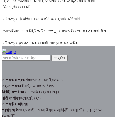
হালিম কে জিজ্ঞাসাবাদ করলেই ভেড়ামারা থেকে অপহৃত সোহার সন্ধান
মিলবে,পরিবারের দাবী
দৌলতপুরে প্রকাশ্য দিবালোক গুলি করে হত্যার অভিযোগ
ভ্যাজাইনাল মাসল টাইট ছোট ও শেপ সুন্দর রাখতে ইয়োগার গুরুত্ব অপরিসীম
দৌলতপুরে কুখ্যাত মাদক ব্যবসায়ী ল্যাংড়া ফারুক আটক
সম্পাদক ও প্রকাশকঃ
ডা: কামরুল ইসলাম মনা
সহ-সম্পাদকঃ
ইয়াছির আরাফাত মিফতা
নির্বাহী সম্পাদকঃ
মো. জাকির হোসেন মিথুন
বার্তা সম্পাদকঃ
মোঃ মন্টু রহমান
সম্পাদকীয় কার্যালয়
প্রধান অফিসঃ
২৯ কাজী নজরুল ইসলাম এভিনিউ, বাংলা মটর, ঢাকা ১০০০।
(অস্থায়ী)