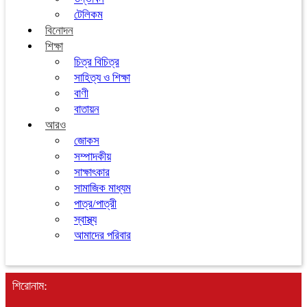
টেলিকম
বিনোদন
শিক্ষা
চিত্র বিচিত্র
সাহিত্য ও শিক্ষা
বাণী
বাতায়ন
আরও
জোকস
সম্পাদকীয়
সাক্ষাৎকার
সামাজিক মাধ্যম
পাত্র/পাত্রী
স্বাস্থ্য
আমাদের পরিবার
শিরোনাম: