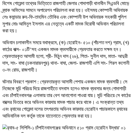
বিশেষ গোয়েন্দা তথ্যের ভিত্তিতে রাজশাহী জেলার গোদাগাড়ী থানাধীন সিএন্ডবি মোড়ে
ব্র্যাক অফিসের সামনে অপারেশন পরিচালনা করা হয়। ওইসময় কোম্পানী অধিনায়ক
লেঃ কমান্ডার রুহ-ফি-তাহমিন তৌকির এবং কোম্পানী উপ অধিনায়ক সহকারী পুলিশ
সুপার মোঃ আমিনুল ইসলাম এর নেতৃত্বে একটি মাদক বিরোধী অভিযান পরিচালনা
করা হয়।
অভিযান চলাকালীন সময়ে যথাক্রমে, (ক) হেরোইন- ৫১০ (পাঁচশত দশ) গ্রাম, (খ)
কাঠের বাক্স- ০১টি’সহ একজন মাদক ব্যবসায়ীকে গ্রেফতার করতে সক্ষম হন।
গ্রেফতারকৃত আসামী হলো, শ্রী- মিঠুন দাস (২৬), পিতা- সুনীল দাস, মাতা- আদুরী
দাস, সাং- বাঘা (চকনারায়নপুর) থানা- বাঘা, জেলা- রাজশাহী এপি সাং- শিরল কলোনী
৩-নং রোড, রাজশাহী।
ঘটনার বিবরণে প্রকাশ : গ্রেফতারকৃত আসামী পেশায় একজন মাদক ব্যবসায়ী। সে
নিজেকে মুচি পরিচয় দিয়ে রাজশাহীতে বসবাস হলেও মাদক ব্যবসার জন্য গোদাগাড়ী
এবং চাঁপাইনবাবগঞ্জ এলাকায় তার বেশ আনাগোনা পাওয়া যায়। মুচি পরিচয়ে সে কাঠের
বাক্সের ভিতরে করে অভিনব কায়দায় মাদক পাচার করে থাকে। এ সংক্রান্ত তথ্য
এবং র‌্যাবের গোয়েন্দা দলের তৎপরতায় অভিনব কায়দায় হেরোইন পাচারকালে র‌্যাবের
আভিযানিক দল কর্তৃক তাকে হাতেনাতে গ্রেফতার করা হয়।