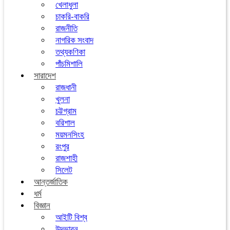
খেলাধুলা
চাকরি-বাকরি
রাজনীতি
নাগরিক সংবাদ
তথ্যকণিকা
পাঁচমিশালি
সারাদেশ
রাজধানী
খুলনা
চট্টগ্রাম
বরিশাল
ময়মনসিংহ
রংপুর
রাজশাহী
সিলেট
আন্তর্জাতিক
ধর্ম
বিজ্ঞান
আইটি বিশ্ব
উদ্ভাবন