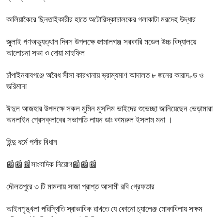
কালিয়াকৈরে ছিনতাইকারীর হাতে অটোরিস্কাচালকের গলাকাটা মরদেহ উদ্ধার
জুলাই গণঅভ্যুত্থান দিবস উপলক্ষে জামালগঞ্জ সরকারি মডেল উচ্চ বিদ্যালয়ে
আলোচনা সভা ও দোয়া মাহফিল
চাঁপাইনবাবগঞ্জে অবৈধ সীসা কারখানায় ভ্রাম্যমাণ আদালত ৮ জনের কারাদণ্ড ও
জরিমানা
ঈদুল আজহার উপলক্ষে সকল মুমিন মুসলিম ভাইদের শুভেচ্ছা জানিয়েছেন ভেড়ামারা
অনলাইন প্রেসক্লাবের সভাপতি লায়ন ডাঃ কামরুল ইসলাম মনা ।
হিন্দু ধর্মে পর্দার বিধান
📰📰📰সাংবাদিক নিয়োগ📰📰📰
দৌলতপুরে ৩ টি মামলায় সাজা প্রাপ্ত আসামী রবি গ্রেফতার
আইনশৃঙ্খলা পরিস্থিতি স্বাভাবিক রাখতে যে কোনো চ্যালেঞ্জ মোকাবিলায় সক্ষম