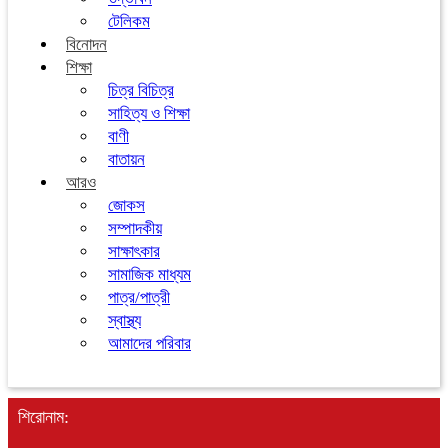
টেলিকম
বিনোদন
শিক্ষা
চিত্র বিচিত্র
সাহিত্য ও শিক্ষা
বাণী
বাতায়ন
আরও
জোকস
সম্পাদকীয়
সাক্ষাৎকার
সামাজিক মাধ্যম
পাত্র/পাত্রী
স্বাস্থ্য
আমাদের পরিবার
শিরোনাম: