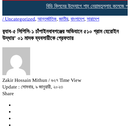
বিডি ক্লিনের উদ্যোগে শাহ্ নেয়ামতুল্লাহ কলেজে পরিচ
/
Uncategorized
,
আন্তর্জাতিক
,
জাতীয়
,
বাংলাদেশ
,
সারাদেশ
র‌্যাব-৫ সিপিসি-১ চাঁপাইনবাবগঞ্জের অভিযানে ৫১০ গ্রাম হেরোইন
উদ্ধার’ ০১ মাদক ব্যবসায়ীকে গ্রেফতার
Zakir Hossain Mithun
/ ৬২৭ Time View
Update : সোমবার, ৯ জানুয়ারী, ২০২৩
Share