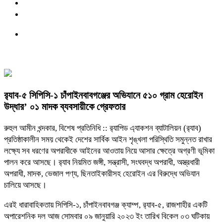
র‌্যাব-৫ সিপিসি-১ চাঁপাইনবাবগঞ্জের অভিযানে ৫১০ গ্রাম হেরোইন
উদ্ধার’ ০১ মাদক ব্যবসায়ীকে গ্রেফতার
রুহুল আমীন খন্দকার, বিশেষ প্রতিনিধি :: র‌্যাপিড এ্যাকশন ব্যাটালিয়ন (র‌্যাব)
প্রতিষ্ঠাকালীন সময় থেকেই দেশের সার্বিক আইন শৃঙ্খলা পরিস্থিতি সমুন্নত রাখার
লক্ষ্যে সব ধরণের অপরাধীকে আইনের আওতায় নিয়ে আসার ক্ষেত্রে অগ্রণী ভূমিকা
পালন করে আসছে। র‌্যাব নিয়মিত জঙ্গী, সন্ত্রাসী, সংঘবদ্ধ অপরাধী, অস্ত্রধারী
অপরাধী, মাদক, ভেজাল পণ্য, ছিনতাইকারীসহ হেরোইন এর বিরুদ্ধে অভিযান
চালিয়ে আসছে।
এরই ধারাবাহিকতায় সিপিসি-১, চাঁপাইনবাবগঞ্জ ক্যাম্প, র‌্যাব-৫, রাজশাহীর একটি
অপারেশনিক দল আজ সোমবার ০৯ জানুয়ারি ২০২৩ ইং তারিখ বিকেল ০৩ ঘটিকায়