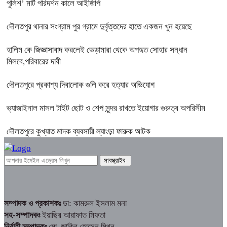
পুলিশ’ মার্ট পরিদর্শন কালে আইজিপি
দৌলতপুর থানার সংগ্রাম পুর গ্রামে দুর্বৃত্তদের হাতে একজন খুন হয়েছে
হালিম কে জিজ্ঞাসাবাদ করলেই ভেড়ামারা থেকে অপহৃত সোহার সন্ধান
মিলবে,পরিবারের দাবী
দৌলতপুরে প্রকাশ্য দিবালোক গুলি করে হত্যার অভিযোগ
ভ্যাজাইনাল মাসল টাইট ছোট ও শেপ সুন্দর রাখতে ইয়োগার গুরুত্ব অপরিসীম
দৌলতপুরে কুখ্যাত মাদক ব্যবসায়ী ল্যাংড়া ফারুক আটক
সম্পাদক ও প্রকাশকঃ
ডা: কামরুল ইসলাম মনা
সহ-সম্পাদকঃ
ইয়াছির আরাফাত মিফতা
নির্বাহী সম্পাদকঃ
মো. জাকির হোসেন মিথুন