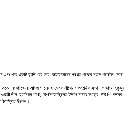
বং পরে একটি র‍্যলি বের হয়ে জোতবাজারের প্রধান প্রধান সড়ক প্রদক্ষিণ করে
 করেন নওগাঁ জেলা আওয়ামী স্বেচ্ছাসেবক লীগের সাংগঠনিক সম্পাদক ডাঃ মাহফুজুর
শ আওয়ামী লীগ ইউনিয়ন শাখা, উপস্থিত ছিলেন ইউপি সদস্য আছের, ইউ পি সদস্য
র্গ উপস্থিত ছিলেন।