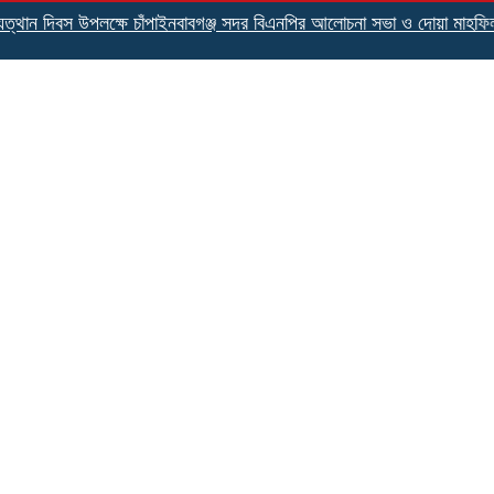
 দিবস উপলক্ষে চাঁপাইনবাবগঞ্জ সদর বিএনপির আলোচনা সভা ও দোয়া মাহফিল
জুলা