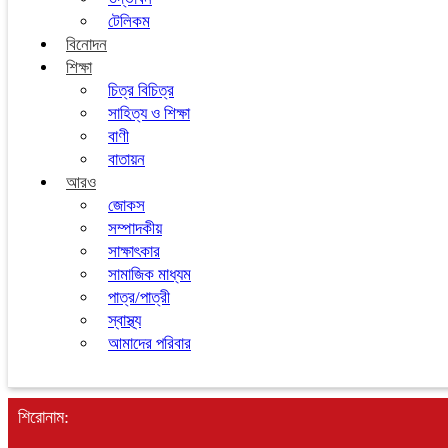
টেলিকম
বিনোদন
শিক্ষা
চিত্র বিচিত্র
সাহিত্য ও শিক্ষা
বাণী
বাতায়ন
আরও
জোকস
সম্পাদকীয়
সাক্ষাৎকার
সামাজিক মাধ্যম
পাত্র/পাত্রী
স্বাস্থ্য
আমাদের পরিবার
শিরোনাম: