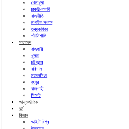
খেলাধুলা
চাকরি-বাকরি
রাজনীতি
নাগরিক সংবাদ
তথ্যকণিকা
পাঁচমিশালি
সারাদেশ
রাজধানী
খুলনা
চট্টগ্রাম
বরিশাল
ময়মনসিংহ
রংপুর
রাজশাহী
সিলেট
আন্তর্জাতিক
ধর্ম
বিজ্ঞান
আইটি বিশ্ব
উদ্ভাবন