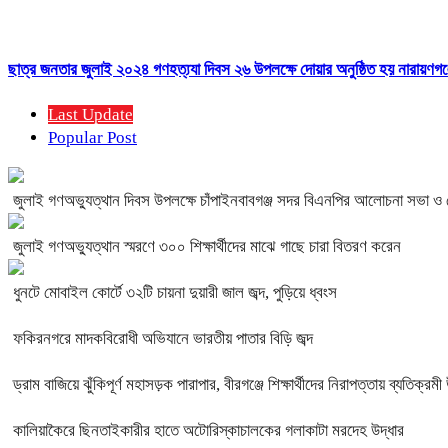
ছাত্র জনতার জুলাই ২০২৪ গণহত্য্যা দিবস ২৬ উপলক্ষে দোয়ার অনুষ্ঠিত হয় নারায়ণগঞ্
Last Update
Popular Post
জুলাই গণঅভ্যুত্থান দিবস উপলক্ষে চাঁপাইনবাবগঞ্জ সদর বিএনপির আলোচনা সভা ও
জুলাই গণঅভ্যুত্থান স্মরণে ৩০০ শিক্ষার্থীদের মাঝে গাছে চারা বিতরণ করেন
ধুনটে মোবাইল কোর্টে ৩২টি চায়না দুয়ারী জাল জব্দ, পুড়িয়ে ধ্বংস
ফকিরনগরে মাদকবিরোধী অভিযানে ভারতীয় পাতার বিড়ি জব্দ
ড্রাম বাজিয়ে ঝুঁকিপূর্ণ মহাসড়ক পারাপার, বীরগঞ্জে শিক্ষার্থীদের নিরাপত্তায় ব্যতিক্রম
কালিয়াকৈরে ছিনতাইকারীর হাতে অটোরিস্কাচালকের গলাকাটা মরদেহ উদ্ধার