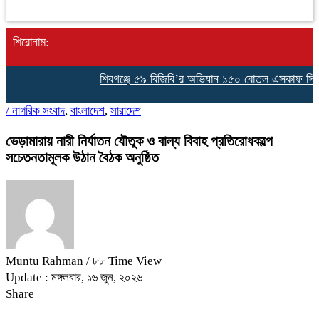
শিরোনাম:
শিবগঞ্জে ৫৯ বিজিবি’র অভিযান ১৫০ বোতল এসকাফ সিরাপসহ আট
/
নাগরিক সংবাদ
,
বাংলাদেশ
,
সারাদেশ
ভেড়ামারায় নারী নির্যাতন যৌতুক ও বাল্য বিবাহ প্রতিরোধকল্পে
সচেতনতামূলক উঠান বৈঠক অনুষ্ঠিত
Muntu Rahman
/ ৮৮ Time View
Update : মঙ্গলবার, ১৬ জুন, ২০২৬
Share