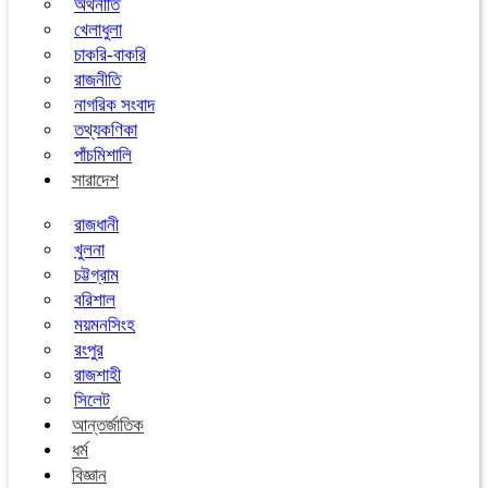
অর্থনীতি
খেলাধুলা
চাকরি-বাকরি
রাজনীতি
নাগরিক সংবাদ
তথ্যকণিকা
পাঁচমিশালি
সারাদেশ
রাজধানী
খুলনা
চট্টগ্রাম
বরিশাল
ময়মনসিংহ
রংপুর
রাজশাহী
সিলেট
আন্তর্জাতিক
ধর্ম
বিজ্ঞান