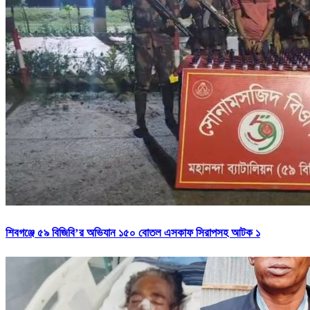
শিবগঞ্জে ৫৯ বিজিবি’র অভিযান ১৫০ বোতল এসকাফ সিরাপসহ আটক ১