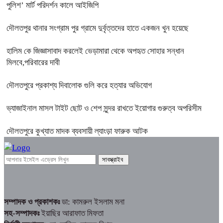
পুলিশ’ মার্ট পরিদর্শন কালে আইজিপি
দৌলতপুর থানার সংগ্রাম পুর গ্রামে দুর্বৃত্তদের হাতে একজন খুন হয়েছে
হালিম কে জিজ্ঞাসাবাদ করলেই ভেড়ামারা থেকে অপহৃত সোহার সন্ধান
মিলবে,পরিবারের দাবী
দৌলতপুরে প্রকাশ্য দিবালোক গুলি করে হত্যার অভিযোগ
ভ্যাজাইনাল মাসল টাইট ছোট ও শেপ সুন্দর রাখতে ইয়োগার গুরুত্ব অপরিসীম
দৌলতপুরে কুখ্যাত মাদক ব্যবসায়ী ল্যাংড়া ফারুক আটক
সম্পাদক ও প্রকাশকঃ
ডা: কামরুল ইসলাম মনা
সহ-সম্পাদকঃ
ইয়াছির আরাফাত মিফতা