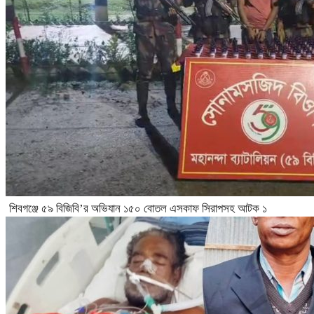
শিবগঞ্জে ৫৯ বিজিবি’র অভিযান ১৫০ বোতল এসকাফ সিরাপসহ আটক ১