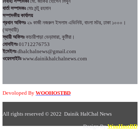
নির্বাহী সম্পাদকঃ
মো. জাকির হোসেন মিথুন
বার্তা সম্পাদকঃ
মোঃ মন্টু রহমান
সম্পাদকীয় কার্যালয়
প্রধান অফিসঃ
২৯ কাজী নজরুল ইসলাম এভিনিউ, বাংলা মটর, ঢাকা ১০০০।
(অস্থায়ী)
স্থায়ী অফিসঃ
কাচারীপাড়া ভেড়ামারা, কুষ্টিয়া।
মোবাইলঃ
01712276753
ইমেইলঃ
dhalchalnews@gmail.com
ওয়েবসাইটঃ
www.dainikhalchalnews.com
Devoloped By
WOOHOSTBD
All rights reserved © 2022 Dainik HalChal News
WooHostBD
Design By