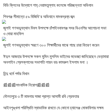
বিডি ক্লিনের উদ্যোগে শাহ্ নেয়ামতুল্লাহ কলেজে পরিচ্ছন্নতা অভিযান
শিবগঞ্জ সীমান্তে ৫৯ বিজিবি’র অভিযানে মাদকদ্রব্য জব্দ
জুলাই গণঅভ্যুত্থান দিবস উপলক্ষে চাঁপাইনবাবগঞ্জ সদর বিএনপির আলোচনা সভা
ও দোয়া মাহফিল
জুলাই গণঅভ্যুত্থান স্মরণে ৩০০ শিক্ষার্থীদের মাঝে গাছে চারা বিতরণ করেন
ঈদুল আজহার উপলক্ষে সকল মুমিন মুসলিম ভাইদের শুভেচ্ছা জানিয়েছেন ভেড়ামারা
অনলাইন প্রেসক্লাবের সভাপতি লায়ন ডাঃ কামরুল ইসলাম মনা ।
হিন্দু ধর্মে পর্দার বিধান
📰📰📰সাংবাদিক নিয়োগ📰📰📰
দৌলতপুরে ৩ টি মামলায় সাজা প্রাপ্ত আসামী রবি গ্রেফতার
আইনশৃঙ্খলা পরিস্থিতি স্বাভাবিক রাখতে যে কোনো চ্যালেঞ্জ মোকাবিলায় সক্ষম