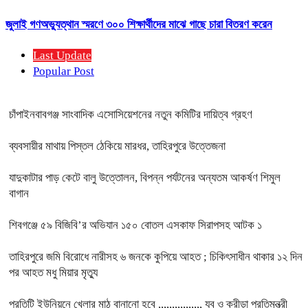
জুলাই গণঅভ্যুত্থান স্মরণে ৩০০ শিক্ষার্থীদের মাঝে গাছে চারা বিতরণ করেন
Last Update
Popular Post
চাঁপাইনবাবগঞ্জ সাংবাদিক এসোসিয়েশনের নতুন কমিটির দায়িত্ব গ্রহণ
ব্যবসায়ীর মাথায় পিস্তল ঠেকিয়ে মারধর, তাহিরপুরে উত্তেজনা
যাদুকাটার পাড় কেটে বালু উত্তোলন, বিপন্ন পর্যটনের অন্যতম আকর্ষণ শিমুল
বাগান
শিবগঞ্জে ৫৯ বিজিবি’র অভিযান ১৫০ বোতল এসকাফ সিরাপসহ আটক ১
তাহিরপুরে জমি বিরোধে নারীসহ ৬ জনকে কুপিয়ে আহত ; চিকিৎসাধীন থাকার ১২ দিন
পর আহত মধু মিয়ার মৃত্যু
প্রতিটি ইউনিয়নে খেলার মাঠ বানানো হবে ,,,,,,,,,,,,,,,, যুব ও ক্রীড়া প্রতিমন্ত্রী