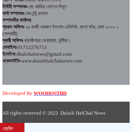
নির্বাহী সম্পাদকঃ
মো. জাকির হোসেন মিথুন
বার্তা সম্পাদকঃ
মোঃ মন্টু রহমান
সম্পাদকীয় কার্যালয়
প্রধান অফিসঃ
২৯ কাজী নজরুল ইসলাম এভিনিউ, বাংলা মটর, ঢাকা ১০০০।
(অস্থায়ী)
স্থায়ী অফিসঃ
কাচারীপাড়া ভেড়ামারা, কুষ্টিয়া।
মোবাইলঃ
01712276753
ইমেইলঃ
dhalchalnews@gmail.com
ওয়েবসাইটঃ
www.dainikhalchalnews.com
Devoloped By
WOOHOSTBD
All rights reserved © 2022 Dainik HalChal News
WooHostBD
Design By
ব্রেকিং