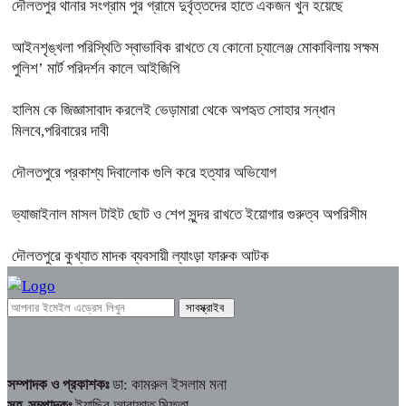
দৌলতপুর থানার সংগ্রাম পুর গ্রামে দুর্বৃত্তদের হাতে একজন খুন হয়েছে
আইনশৃঙ্খলা পরিস্থিতি স্বাভাবিক রাখতে যে কোনো চ্যালেঞ্জ মোকাবিলায় সক্ষম
পুলিশ’ মার্ট পরিদর্শন কালে আইজিপি
হালিম কে জিজ্ঞাসাবাদ করলেই ভেড়ামারা থেকে অপহৃত সোহার সন্ধান
মিলবে,পরিবারের দাবী
দৌলতপুরে প্রকাশ্য দিবালোক গুলি করে হত্যার অভিযোগ
ভ্যাজাইনাল মাসল টাইট ছোট ও শেপ সুন্দর রাখতে ইয়োগার গুরুত্ব অপরিসীম
দৌলতপুরে কুখ্যাত মাদক ব্যবসায়ী ল্যাংড়া ফারুক আটক
সম্পাদক ও প্রকাশকঃ
ডা: কামরুল ইসলাম মনা
সহ-সম্পাদকঃ
ইয়াছির আরাফাত মিফতা