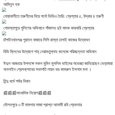
আমিনুল হক
নোয়াখালীতে তরুণীদের দিয়ে পর্নো ভিডিও তৈরি: গ্রেপ্তার ৫, উদ্ধার ৪ তরুণী
গোমস্তাপুরে পুলিশের অভিযানে গাঁজাসহ দুই মাদক কারবারি গ্রেপ্তার
চাঁপাইনবাবগঞ্জ পুরাতন বাজারে সিসি রাস্তা ঢালাই কাজের উদ্বোধন
বিডি ক্লিনের উদ্যোগে শাহ্ নেয়ামতুল্লাহ কলেজে পরিচ্ছন্নতা অভিযান
ঈদুল আজহার উপলক্ষে সকল মুমিন মুসলিম ভাইদের শুভেচ্ছা জানিয়েছেন ভেড়ামারা
অনলাইন প্রেসক্লাবের সভাপতি লায়ন ডাঃ কামরুল ইসলাম মনা ।
হিন্দু ধর্মে পর্দার বিধান
📰📰📰সাংবাদিক নিয়োগ📰📰📰
দৌলতপুরে ৩ টি মামলায় সাজা প্রাপ্ত আসামী রবি গ্রেফতার