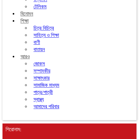
টেলিকম
বিনোদন
শিক্ষা
চিত্র বিচিত্র
সাহিত্য ও শিক্ষা
বাণী
বাতায়ন
আরও
জোকস
সম্পাদকীয়
সাক্ষাৎকার
সামাজিক মাধ্যম
পাত্র/পাত্রী
স্বাস্থ্য
আমাদের পরিবার
শিরোনাম: