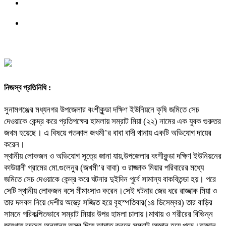
নিজস্ব প্রতিনিধি :
সুনামগঞ্জের মধ্যনগর উপজেলার বংশীকুন্ডা দক্ষিণ ইউনিয়নে কৃষি জমিতে সেচ
দেওয়াকে কেন্দ্র করে প্রতিপক্ষের হামলায় সম্রাট মিয়া (২২) নামের এক যুবক গুরুতর
জখম হয়েছে। এ বিষয়ে গতকাল জখমী’র বাবা বাদী থানায় একটি অভিযোগ দায়ের
করেন।
স্থানীয় লোকজন ও অভিযোগ সূত্রে জানা যায়,উপজেলার বংশীকুন্ডা দক্ষিণ ইউনিয়নের
কাউয়ানী গ্রামের মো.গুলেনুর (জখমী’র বাবা) ও রাজ্জাক মিয়ার পরিবারের মধ্যে
জমিতে সেচ দেওয়াকে কেন্দ্র করে ঘটনার দুইদিন পুর্বে সামান্য বাকবিতন্ডা হয়। পরে
সেটি স্থানীয় লোকজন বসে মীমাংসাও করেন।সেই ঘটনার জের ধরে রাজ্জাক মিয়া ও
তার দলবল নিয়ে দেশীয় অস্ত্রে সজ্জিত হয়ে বৃহস্পতিবার(১৪ ডিসেম্বর) তার বাড়ির
সামনে পরিকল্পিতভাবে সম্রাট মিয়ার উপর হামলা চালায়।মাথায় ও শরীরের বিভিন্ন
জায়গায় রডসহ অন্যান্য অস্ত্র দিয়ে আঘাত করলে সম্রাট অজ্ঞান হয়ে পড়ে।অজ্ঞান