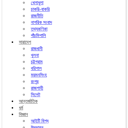
খেলাধুলা
চাকরি-বাকরি
রাজনীতি
নাগরিক সংবাদ
তথ্যকণিকা
পাঁচমিশালি
সারাদেশ
রাজধানী
খুলনা
চট্টগ্রাম
বরিশাল
ময়মনসিংহ
রংপুর
রাজশাহী
সিলেট
আন্তর্জাতিক
ধর্ম
বিজ্ঞান
আইটি বিশ্ব
উদ্ভাবন