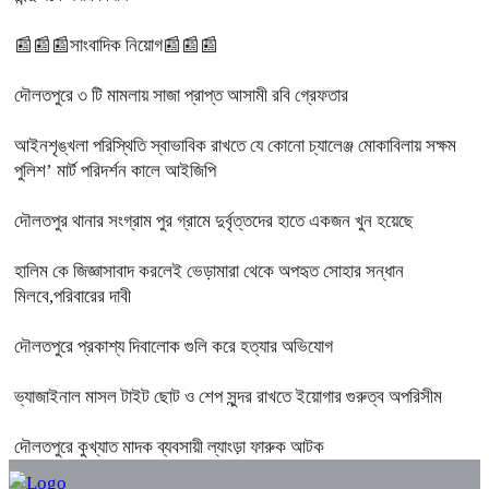
📰📰📰সাংবাদিক নিয়োগ📰📰📰
দৌলতপুরে ৩ টি মামলায় সাজা প্রাপ্ত আসামী রবি গ্রেফতার
আইনশৃঙ্খলা পরিস্থিতি স্বাভাবিক রাখতে যে কোনো চ্যালেঞ্জ মোকাবিলায় সক্ষম
পুলিশ’ মার্ট পরিদর্শন কালে আইজিপি
দৌলতপুর থানার সংগ্রাম পুর গ্রামে দুর্বৃত্তদের হাতে একজন খুন হয়েছে
হালিম কে জিজ্ঞাসাবাদ করলেই ভেড়ামারা থেকে অপহৃত সোহার সন্ধান
মিলবে,পরিবারের দাবী
দৌলতপুরে প্রকাশ্য দিবালোক গুলি করে হত্যার অভিযোগ
ভ্যাজাইনাল মাসল টাইট ছোট ও শেপ সুন্দর রাখতে ইয়োগার গুরুত্ব অপরিসীম
দৌলতপুরে কুখ্যাত মাদক ব্যবসায়ী ল্যাংড়া ফারুক আটক