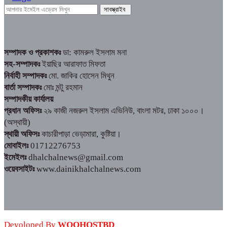
সম্পাদক ও প্রকাশকঃ
ডা: কামরুল ইসলাম মনা
সহ-সম্পাদকঃ
ইয়াছির আরাফাত মিফতা
নির্বাহী সম্পাদকঃ
মো. জাকির হোসেন মিথুন
বার্তা সম্পাদকঃ
মোঃ মন্টু রহমান
সম্পাদকীয় কার্যালয়
প্রধান অফিসঃ
২৯ কাজী নজরুল ইসলাম এভিনিউ, বাংলা মটর, ঢাকা ১০০০।
(অস্থায়ী)
স্থায়ী অফিসঃ
কাচারীপাড়া ভেড়ামারা, কুষ্টিয়া।
মোবাইলঃ
01712276753
ইমেইলঃ
dhalchalnews@gmail.com
ওয়েবসাইটঃ
www.dainikhalchalnews.com
Devoloped By
WOOHOSTBD