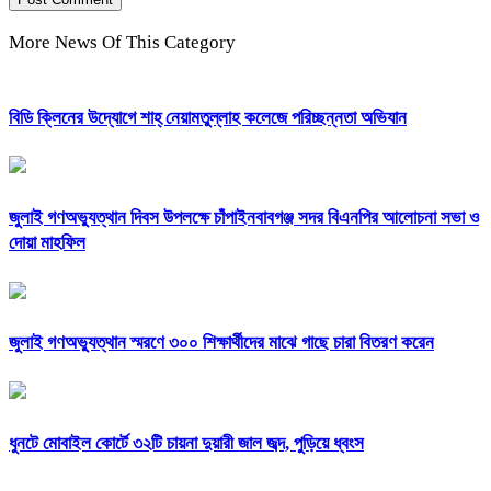
More News Of This Category
বিডি ক্লিনের উদ্যোগে শাহ্ নেয়ামতুল্লাহ কলেজে পরিচ্ছন্নতা অভিযান
জুলাই গণঅভ্যুত্থান দিবস উপলক্ষে চাঁপাইনবাবগঞ্জ সদর বিএনপির আলোচনা সভা ও
দোয়া মাহফিল
জুলাই গণঅভ্যুত্থান স্মরণে ৩০০ শিক্ষার্থীদের মাঝে গাছে চারা বিতরণ করেন
ধুনটে মোবাইল কোর্টে ৩২টি চায়না দুয়ারী জাল জব্দ, পুড়িয়ে ধ্বংস