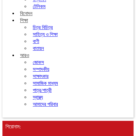
টেলিকম
বিনোদন
শিক্ষা
চিত্র বিচিত্র
সাহিত্য ও শিক্ষা
বাণী
বাতায়ন
আরও
জোকস
সম্পাদকীয়
সাক্ষাৎকার
সামাজিক মাধ্যম
পাত্র/পাত্রী
স্বাস্থ্য
আমাদের পরিবার
শিরোনাম: