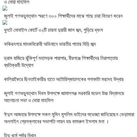
ও দোয়া মাহফিল
জুলাই গণঅভ্যুত্থান স্মরণে ৩০০ শিক্ষার্থীদের মাঝে গাছে চারা বিতরণ করেন
ধুনটে মোবাইল কোর্টে ৩২টি চায়না দুয়ারী জাল জব্দ, পুড়িয়ে ধ্বংস
ফকিরনগরে মাদকবিরোধী অভিযানে ভারতীয় পাতার বিড়ি জব্দ
ড্রাম বাজিয়ে ঝুঁকিপূর্ণ মহাসড়ক পারাপার, বীরগঞ্জে শিক্ষার্থীদের নিরাপত্তায়
ব্যতিক্রমী উদ্যোগ
কালিয়াকৈরে ছিনতাইকারীর হাতে অটোরিস্কাচালকের গলাকাটা মরদেহ উদ্ধার
জুলাই গণঅভ্যুত্থান দিবস উপলক্ষে জামালগঞ্জ সরকারি মডেল উচ্চ বিদ্যালয়ে
আলোচনা সভা ও দোয়া মাহফিল
ঈদুল আজহার উপলক্ষে সকল মুমিন মুসলিম ভাইদের শুভেচ্ছা জানিয়েছেন ভেড়ামারা
অনলাইন প্রেসক্লাবের সভাপতি লায়ন ডাঃ কামরুল ইসলাম মনা ।
হিন্দু ধর্মে পর্দার বিধান