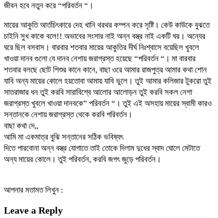
জীবন হবে নতুন করে “পরিবর্তন “।
মায়ের আকুতি আর্তচিৎকারে দেহ খানি থরথর কম্পন করে সৃষ্টি। কেউ কাউকে বুঝতে
চাইনি সুখ কাকে বলে!! অভাবের সংসার নাই অন্ন বস্ত্র নাই একটি ঘর। অন্যের
ঘরে ছিল বসবাস। বারবার শতবার মায়ের আকুতির দীর্ঘ নিঃশ্বাসে বয়েছিল খুবলে
খাওয়া দানব গুলো যে দানব নেশায় জরাগ্রস্ত হয়েছে “পরিবর্তন “। মা বারবার
শতবার বলছে ছোট শিশুর কানে কানে, বাছা ওরে আমার রাজপুত্র আমার কথা শোন
যাবি অন্য মায়ের কোলে হয়তোবা আমায় যাবি ভুলে। তুই আমার কলিজার টুকরো তুই
সাতরাজার ধন তুই করবি সারাবিশ্বে আলোর আলোড়ন তুই করবি সকল নেশা
জরাগ্রস্ত খুবলে খাওয়া দানবকে” পরিবর্তন “। তুই এই অসহায় মায়ের স্বামী কারও
সন্তানকে নেশায় জরাগ্রস্ত থেকে করবি পরিবর্তন।
বাছা কথা দে,,
আমি মা একমাত্র বুঝি সন্তানের সঠিক ভবিষ্যৎ
দিতে পারবোনা অন্ন বস্ত্র যোগাতে তাই তোকে দিলাম দুধের স্বাদ ঘোলে মেটাতে
অন্য মায়ের কোলে। তুই পরিবর্তন, করবি জগৎ জুড়ে পরিবর্তন।
আপনার মতামত লিখুন :
Leave a Reply