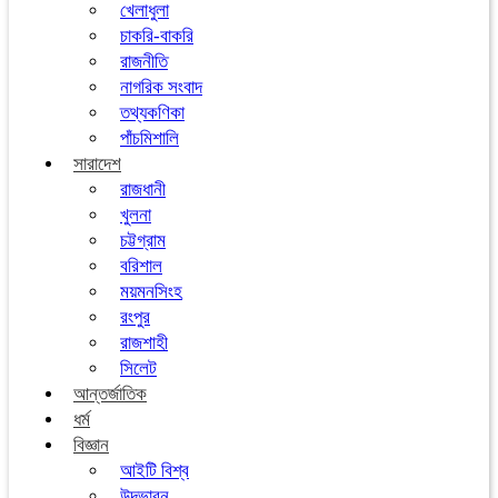
খেলাধুলা
চাকরি-বাকরি
রাজনীতি
নাগরিক সংবাদ
তথ্যকণিকা
পাঁচমিশালি
সারাদেশ
রাজধানী
খুলনা
চট্টগ্রাম
বরিশাল
ময়মনসিংহ
রংপুর
রাজশাহী
সিলেট
আন্তর্জাতিক
ধর্ম
বিজ্ঞান
আইটি বিশ্ব
উদ্ভাবন