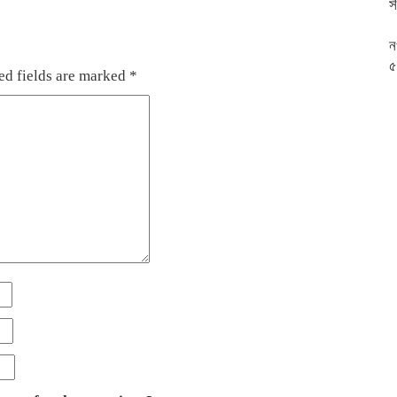
স
ন
৫
ed fields are marked
*