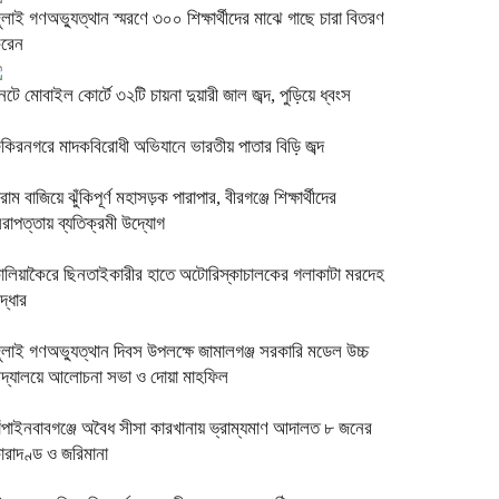
ুলাই গণঅভ্যুত্থান স্মরণে ৩০০ শিক্ষার্থীদের মাঝে গাছে চারা বিতরণ
রেন
ুনটে মোবাইল কোর্টে ৩২টি চায়না দুয়ারী জাল জব্দ, পুড়িয়ে ধ্বংস
কিরনগরে মাদকবিরোধী অভিযানে ভারতীয় পাতার বিড়ি জব্দ
্রাম বাজিয়ে ঝুঁকিপূর্ণ মহাসড়ক পারাপার, বীরগঞ্জে শিক্ষার্থীদের
িরাপত্তায় ব্যতিক্রমী উদ্যোগ
ালিয়াকৈরে ছিনতাইকারীর হাতে অটোরিস্কাচালকের গলাকাটা মরদেহ
দ্ধার
ুলাই গণঅভ্যুত্থান দিবস উপলক্ষে জামালগঞ্জ সরকারি মডেল উচ্চ
িদ্যালয়ে আলোচনা সভা ও দোয়া মাহফিল
াঁপাইনবাবগঞ্জে অবৈধ সীসা কারখানায় ভ্রাম্যমাণ আদালত ৮ জনের
ারাদণ্ড ও জরিমানা