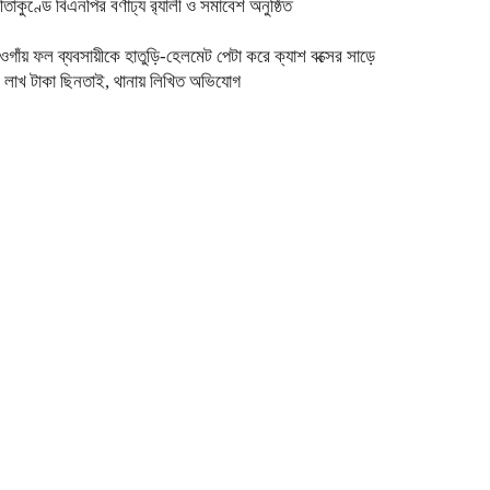
ীতাকুণ্ডে বিএনপির বর্ণাঢ্য র‍্যালী ও সমাবেশ অনুষ্ঠিত
ওগাঁয় ফল ব্যবসায়ীকে হাতুড়ি-হেলমেট পেটা করে ক্যাশ বক্সের সাড়ে
 লাখ টাকা ছিনতাই, থানায় লিখিত অভিযোগ