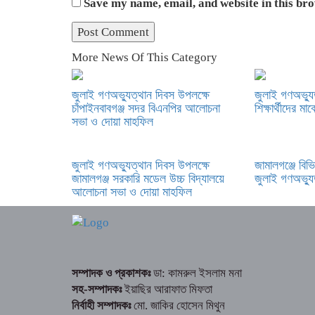
Save my name, email, and website in this br
More News Of This Category
জুলাই গণঅভ্যুত্থান দিবস উপলক্ষে
জুলাই গণঅভ্যু
চাঁপাইনবাবগঞ্জ সদর বিএনপির আলোচনা
শিক্ষার্থীদের ম
সভা ও দোয়া মাহফিল
জুলাই গণঅভ্যুত্থান দিবস উপলক্ষে
জামালগঞ্জে বিভি
জামালগঞ্জ সরকারি মডেল উচ্চ বিদ্যালয়ে
জুলাই গণঅভ্যু
আলোচনা সভা ও দোয়া মাহফিল
সম্পাদক ও প্রকাশকঃ
ডা: কামরুল ইসলাম মনা
সহ-সম্পাদকঃ
ইয়াছির আরাফাত মিফতা
নির্বাহী সম্পাদকঃ
মো. জাকির হোসেন মিথুন