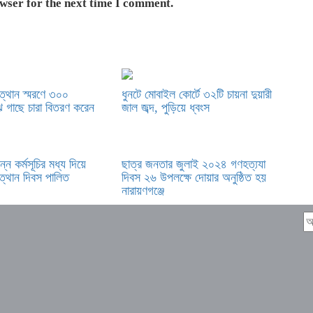
owser for the next time I comment.
ত্থান স্মরণে ৩০০
ধুনটে মোবাইল কোর্টে ৩২টি চায়না দুয়ারী
াঝে গাছে চারা বিতরণ করেন
জাল জব্দ, পুড়িয়ে ধ্বংস
ন্ন কর্মসূচির মধ্য দিয়ে
ছাত্র জনতার জুলাই ২০২৪ গণহত্য্যা
ত্থান দিবস পালিত
দিবস ২৬ উপলক্ষে দোয়ার অনুষ্ঠিত হয়
নারায়ণগঞ্জে