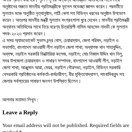
অনুষ্ঠানের শুরুতে মাননীয় প্রতিমন্ত্রীকে ফুলেল শুভেচ্ছা জ্ঞাপন করেন। পরবর্তীতে
সুলতান মঞ্চে অনুষ্ঠিত নৃত্যানুষ্ঠান, লাঠি খেলা সহ বিভিন্ন ধরনের অনুষ্ঠান উপভোগ
করেন। অতঃপর মাননীয় মন্ত্রী সুলতান সংগ্রহশালা ঘুরে দেখেন। মাননীয় প্রতিমন্ত্রী
অন্যান্য অতিথিদের সাথে নিয়ে বরেণ্য চিত্রশিল্পী নাসিম আহমেদ নাদভী কে সুলতান
পদক-২০২৩ প্রদান করেন।
এ সময় অ্যাডভোকেট সুভাস চন্দ্র বোস, চেয়ারম্যান, জেলা পরিষদ, নড়াইল ও
সভাপতি, বাংলাদেশ আওয়ামী লীগ নড়াইল জেলা শাখা; অধ্যাপক খান শাহাবুদ্দিন,
অধ্যক্ষ, নড়াইল সরকারি ভিক্টোরিয়া কলেজ, নড়াইল; মোঃ নিজাম উদ্দিন খান নিলু,
সদর উপজেলা চেয়ারম্যান ও সাধারণ সম্পাদক, বাংলাদেশ আওয়ামী লীগ, নড়াইল
জেলা শাখা; আঞ্জুমান আরা, মেয়র, নড়াইল পৌরসভা, নড়াইল, বিভিন্ন সরকারি
বেসরকারি প্রতিষ্ঠানের কর্মকর্তা-কর্মচারীগণ, বীর মুক্তিযোদ্ধাগণ, সাংবাদিকবৃন্দ সহ
জেলার সর্বস্তরের সাধারণ জনগণ উপস্থিত ছিলেন।
আপনার মতামত লিখুন :
Leave a Reply
Your email address will not be published.
Required fields are