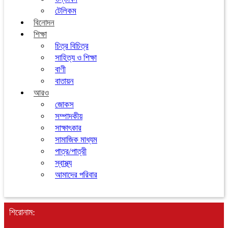
টেলিকম
বিনোদন
শিক্ষা
চিত্র বিচিত্র
সাহিত্য ও শিক্ষা
বাণী
বাতায়ন
আরও
জোকস
সম্পাদকীয়
সাক্ষাৎকার
সামাজিক মাধ্যম
পাত্র/পাত্রী
স্বাস্থ্য
আমাদের পরিবার
শিরোনাম: