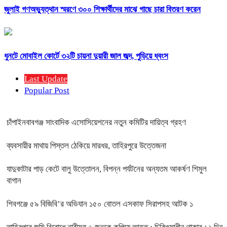
জুলাই গণঅভ্যুত্থান স্মরণে ৩০০ শিক্ষার্থীদের মাঝে গাছে চারা বিতরণ করেন
ধুনটে মোবাইল কোর্টে ৩২টি চায়না দুয়ারী জাল জব্দ, পুড়িয়ে ধ্বংস
Last Update
Popular Post
চাঁপাইনবাবগঞ্জ সাংবাদিক এসোসিয়েশনের নতুন কমিটির দায়িত্ব গ্রহণ
ব্যবসায়ীর মাথায় পিস্তল ঠেকিয়ে মারধর, তাহিরপুরে উত্তেজনা
যাদুকাটার পাড় কেটে বালু উত্তোলন, বিপন্ন পর্যটনের অন্যতম আকর্ষণ শিমুল
বাগান
শিবগঞ্জে ৫৯ বিজিবি’র অভিযান ১৫০ বোতল এসকাফ সিরাপসহ আটক ১