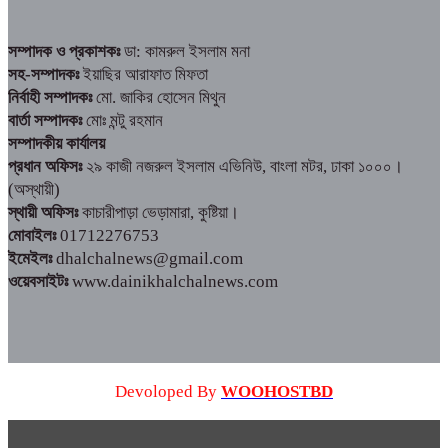
সম্পাদক ও প্রকাশকঃ
ডা: কামরুল ইসলাম মনা
সহ-সম্পাদকঃ
ইয়াছির আরাফাত মিফতা
নির্বাহী সম্পাদকঃ
মো. জাকির হোসেন মিথুন
বার্তা সম্পাদকঃ
মোঃ মন্টু রহমান
সম্পাদকীয় কার্যালয়
প্রধান অফিসঃ
২৯ কাজী নজরুল ইসলাম এভিনিউ, বাংলা মটর, ঢাকা ১০০০।
(অস্থায়ী)
স্থায়ী অফিসঃ
কাচারীপাড়া ভেড়ামারা, কুষ্টিয়া।
মোবাইলঃ
01712276753
ইমেইলঃ
dhalchalnews@gmail.com
ওয়েবসাইটঃ
www.dainikhalchalnews.com
Devoloped By
WOOHOSTBD