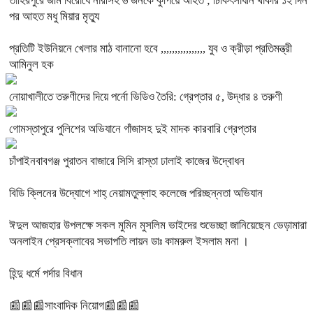
তাহিরপুরে জমি বিরোধে নারীসহ ৬ জনকে কুপিয়ে আহত ; চিকিৎসাধীন থাকার ১২ দিন
পর আহত মধু মিয়ার মৃত্যু
প্রতিটি ইউনিয়নে খেলার মাঠ বানানো হবে ,,,,,,,,,,,,,,,, যুব ও ক্রীড়া প্রতিমন্ত্রী
আমিনুল হক
নোয়াখালীতে তরুণীদের দিয়ে পর্নো ভিডিও তৈরি: গ্রেপ্তার ৫, উদ্ধার ৪ তরুণী
গোমস্তাপুরে পুলিশের অভিযানে গাঁজাসহ দুই মাদক কারবারি গ্রেপ্তার
চাঁপাইনবাবগঞ্জ পুরাতন বাজারে সিসি রাস্তা ঢালাই কাজের উদ্বোধন
বিডি ক্লিনের উদ্যোগে শাহ্ নেয়ামতুল্লাহ কলেজে পরিচ্ছন্নতা অভিযান
ঈদুল আজহার উপলক্ষে সকল মুমিন মুসলিম ভাইদের শুভেচ্ছা জানিয়েছেন ভেড়ামারা
অনলাইন প্রেসক্লাবের সভাপতি লায়ন ডাঃ কামরুল ইসলাম মনা ।
হিন্দু ধর্মে পর্দার বিধান
📰📰📰সাংবাদিক নিয়োগ📰📰📰