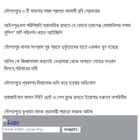
দৌলতপুরে ৩ টি মামলায় সাজা প্রাপ্ত আসামী রবি গ্রেফতার
আইনশৃঙ্খলা পরিস্থিতি স্বাভাবিক রাখতে যে কোনো চ্যালেঞ্জ মোকাবিলায় সক্ষম
পুলিশ’ মার্ট পরিদর্শন কালে আইজিপি
দৌলতপুর থানার সংগ্রাম পুর গ্রামে দুর্বৃত্তদের হাতে একজন খুন হয়েছে
হালিম কে জিজ্ঞাসাবাদ করলেই ভেড়ামারা থেকে অপহৃত সোহার সন্ধান
মিলবে,পরিবারের দাবী
দৌলতপুরে প্রকাশ্য দিবালোক গুলি করে হত্যার অভিযোগ
ভ্যাজাইনাল মাসল টাইট ছোট ও শেপ সুন্দর রাখতে ইয়োগার গুরুত্ব অপরিসীম
দৌলতপুরে কুখ্যাত মাদক ব্যবসায়ী ল্যাংড়া ফারুক আটক