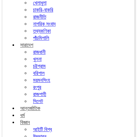
খেলাধুলা
চাকরি-বাকরি
রাজনীতি
নাগরিক সংবাদ
তথ্যকণিকা
পাঁচমিশালি
সারাদেশ
রাজধানী
খুলনা
চট্টগ্রাম
বরিশাল
ময়মনসিংহ
রংপুর
রাজশাহী
সিলেট
আন্তর্জাতিক
ধর্ম
বিজ্ঞান
আইটি বিশ্ব
উদ্ভাবন