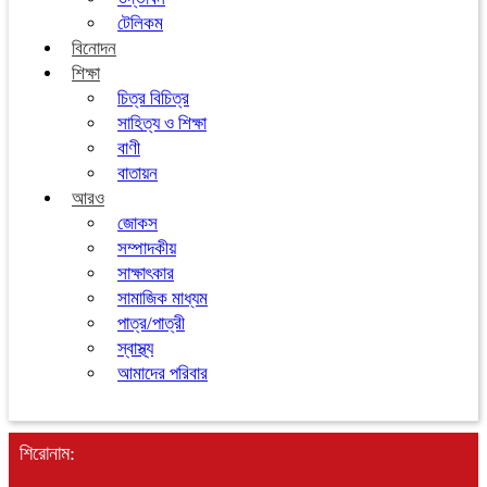
টেলিকম
বিনোদন
শিক্ষা
চিত্র বিচিত্র
সাহিত্য ও শিক্ষা
বাণী
বাতায়ন
আরও
জোকস
সম্পাদকীয়
সাক্ষাৎকার
সামাজিক মাধ্যম
পাত্র/পাত্রী
স্বাস্থ্য
আমাদের পরিবার
শিরোনাম: