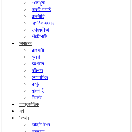
খেলাধুলা
চাকরি-বাকরি
রাজনীতি
নাগরিক সংবাদ
তথ্যকণিকা
পাঁচমিশালি
সারাদেশ
রাজধানী
খুলনা
চট্টগ্রাম
বরিশাল
ময়মনসিংহ
রংপুর
রাজশাহী
সিলেট
আন্তর্জাতিক
ধর্ম
বিজ্ঞান
আইটি বিশ্ব
উদ্ভাবন