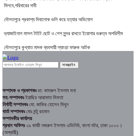
মিলবে,পরিবারের দাবী
দৌলতপুরে প্রকাশ্য দিবালোক গুলি করে হত্যার অভিযোগ
ভ্যাজাইনাল মাসল টাইট ছোট ও শেপ সুন্দর রাখতে ইয়োগার গুরুত্ব অপরিসীম
দৌলতপুরে কুখ্যাত মাদক ব্যবসায়ী ল্যাংড়া ফারুক আটক
সম্পাদক ও প্রকাশকঃ
ডা: কামরুল ইসলাম মনা
সহ-সম্পাদকঃ
ইয়াছির আরাফাত মিফতা
নির্বাহী সম্পাদকঃ
মো. জাকির হোসেন মিথুন
বার্তা সম্পাদকঃ
মোঃ মন্টু রহমান
সম্পাদকীয় কার্যালয়
প্রধান অফিসঃ
২৯ কাজী নজরুল ইসলাম এভিনিউ, বাংলা মটর, ঢাকা ১০০০।
(অস্থায়ী)