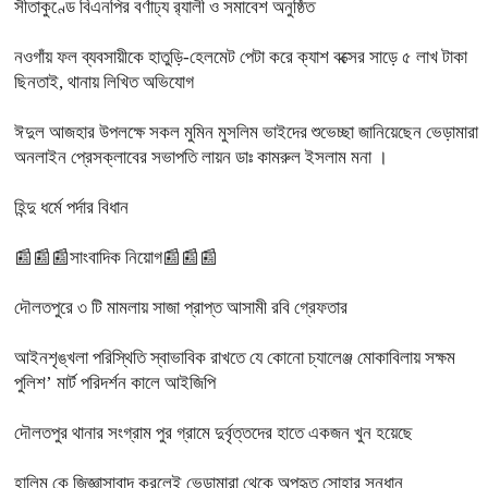
সীতাকুণ্ডে বিএনপির বর্ণাঢ্য র‍্যালী ও সমাবেশ অনুষ্ঠিত
নওগাঁয় ফল ব্যবসায়ীকে হাতুড়ি-হেলমেট পেটা করে ক্যাশ বক্সের সাড়ে ৫ লাখ টাকা
ছিনতাই, থানায় লিখিত অভিযোগ
ঈদুল আজহার উপলক্ষে সকল মুমিন মুসলিম ভাইদের শুভেচ্ছা জানিয়েছেন ভেড়ামারা
অনলাইন প্রেসক্লাবের সভাপতি লায়ন ডাঃ কামরুল ইসলাম মনা ।
হিন্দু ধর্মে পর্দার বিধান
📰📰📰সাংবাদিক নিয়োগ📰📰📰
দৌলতপুরে ৩ টি মামলায় সাজা প্রাপ্ত আসামী রবি গ্রেফতার
আইনশৃঙ্খলা পরিস্থিতি স্বাভাবিক রাখতে যে কোনো চ্যালেঞ্জ মোকাবিলায় সক্ষম
পুলিশ’ মার্ট পরিদর্শন কালে আইজিপি
দৌলতপুর থানার সংগ্রাম পুর গ্রামে দুর্বৃত্তদের হাতে একজন খুন হয়েছে
হালিম কে জিজ্ঞাসাবাদ করলেই ভেড়ামারা থেকে অপহৃত সোহার সন্ধান