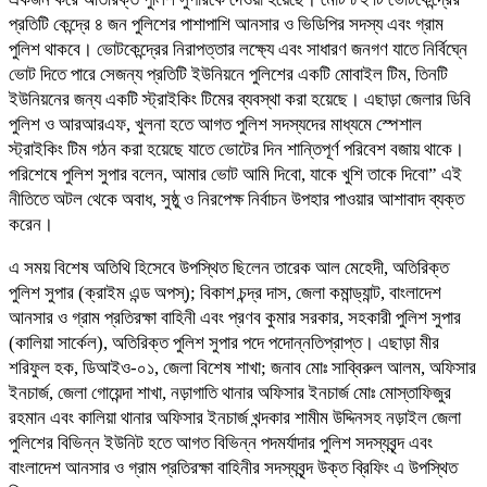
প্রতিটি কেন্দ্রে ৪ জন পুলিশের পাশাপাশি আনসার ও ভিডিপির সদস্য এবং গ্রাম
পুলিশ থাকবে। ভোটকেন্দ্রের নিরাপত্তার লক্ষ্যে এবং সাধারণ জনগণ যাতে নির্বিঘ্নে
ভোট দিতে পারে সেজন্য প্রতিটি ইউনিয়নে পুলিশের একটি মোবাইল টিম, তিনটি
ইউনিয়নের জন্য একটি স্ট্রাইকিং টিমের ব্যবস্থা করা হয়েছে। এছাড়া জেলার ডিবি
পুলিশ ও আরআরএফ, খুলনা হতে আগত পুলিশ সদস্যদের মাধ্যমে স্পেশাল
স্ট্রাইকিং টিম গঠন করা হয়েছে যাতে ভোটের দিন শান্তিপূর্ণ পরিবেশ বজায় থাকে।
পরিশেষে পুলিশ সুপার বলেন, আমার ভোট আমি দিবো, যাকে খুশি তাকে দিবো” এই
নীতিতে অটল থেকে অবাধ, সুষ্ঠু ও নিরপেক্ষ নির্বাচন উপহার পাওয়ার আশাবাদ ব্যক্ত
করেন।
এ সময় বিশেষ অতিথি হিসেবে উপস্থিত ছিলেন তারেক আল মেহেদী, অতিরিক্ত
পুলিশ সুপার (ক্রাইম এন্ড অপস্); বিকাশ চন্দ্র দাস, জেলা কমান্ড্যান্ট, বাংলাদেশ
আনসার ও গ্রাম প্রতিরক্ষা বাহিনী এবং প্রণব কুমার সরকার, সহকারী পুলিশ সুপার
(কালিয়া সার্কেল), অতিরিক্ত পুলিশ সুপার পদে পদোন্নতিপ্রাপ্ত। এছাড়া মীর
শরিফুল হক, ডিআইও-০১, জেলা বিশেষ শাখা; জনাব মোঃ সাব্বিরুল আলম, অফিসার
ইনচার্জ, জেলা গোয়েন্দা শাখা, নড়াগাতি থানার অফিসার ইনচার্জ মোঃ মোস্তাফিজুর
রহমান এবং কালিয়া থানার অফিসার ইনচার্জ খন্দকার শামীম উদ্দিনসহ নড়াইল জেলা
পুলিশের বিভিন্ন ইউনিট হতে আগত বিভিন্ন পদমর্যাদার পুলিশ সদস্যবৃন্দ এবং
বাংলাদেশ আনসার ও গ্রাম প্রতিরক্ষা বাহিনীর সদস্যবৃন্দ উক্ত ব্রিফিং এ উপস্থিত