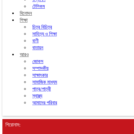
টেলিকম
বিনোদন
শিক্ষা
চিত্র বিচিত্র
সাহিত্য ও শিক্ষা
বাণী
বাতায়ন
আরও
জোকস
সম্পাদকীয়
সাক্ষাৎকার
সামাজিক মাধ্যম
পাত্র/পাত্রী
স্বাস্থ্য
আমাদের পরিবার
শিরোনাম: