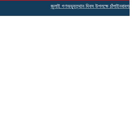
জুলাই গণঅভ্যুত্থান দিবস উপলক্ষে চাঁপাইনবাবগঞ্জ সদ