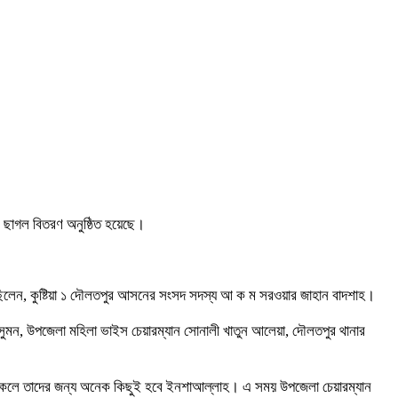
ে ছাগল বিতরণ অনুষ্ঠিত হয়েছে।
 ছিলেন, কুষ্টিয়া ১ দৌলতপুর আসনের সংসদ সদস্য আ ক ম সরওয়ার জাহান বাদশাহ।
 সুমন, উপজেলা মহিলা ভাইস চেয়ারম্যান সোনালী খাতুন আলেয়া, দৌলতপুর থানার
য় থাকলে তাদের জন্য অনেক কিছুই হবে ইনশাআল্লাহ। এ সময় উপজেলা চেয়ারম্যান