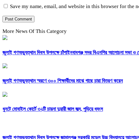
Save my name, email, and website in this browser for the 
More News Of This Category
জুলাই গণঅভ্যুত্থান দিবস উপলক্ষে চাঁপাইনবাবগঞ্জ সদর বিএনপির আলোচনা সভা ও 
জুলাই গণঅভ্যুত্থান স্মরণে ৩০০ শিক্ষার্থীদের মাঝে গাছে চারা বিতরণ করেন
ধুনটে মোবাইল কোর্টে ৩২টি চায়না দুয়ারী জাল জব্দ, পুড়িয়ে ধ্বংস
জুলাই গণঅভ্যুত্থান দিবস উপলক্ষে জামালগঞ্জ সরকারি মডেল উচ্চ বিদ্যালয়ে আলোচ