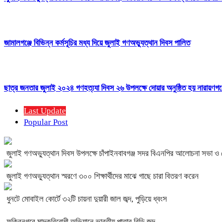
জামালগঞ্জে বিভিন্ন কর্মসূচির মধ্য দিয়ে জুলাই গণঅভ্যুত্থান দিবস পালিত
ছাত্র জনতার জুলাই ২০২৪ গণহত্য্যা দিবস ২৬ উপলক্ষে দোয়ার অনুষ্ঠিত হয় নারায়ণগঞ্
Last Update
Popular Post
জুলাই গণঅভ্যুত্থান দিবস উপলক্ষে চাঁপাইনবাবগঞ্জ সদর বিএনপির আলোচনা সভা ও
জুলাই গণঅভ্যুত্থান স্মরণে ৩০০ শিক্ষার্থীদের মাঝে গাছে চারা বিতরণ করেন
ধুনটে মোবাইল কোর্টে ৩২টি চায়না দুয়ারী জাল জব্দ, পুড়িয়ে ধ্বংস
ফকিরনগরে মাদকবিরোধী অভিযানে ভারতীয় পাতার বিড়ি জব্দ