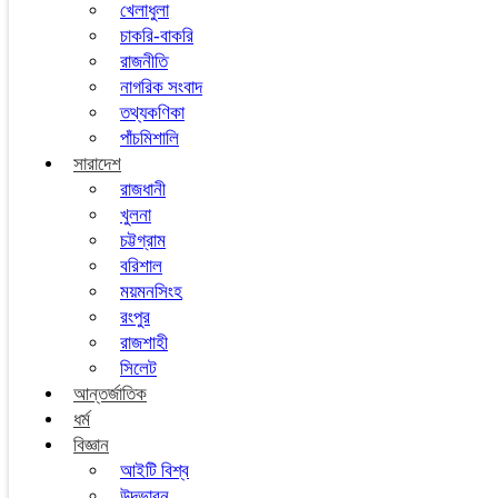
খেলাধুলা
চাকরি-বাকরি
রাজনীতি
নাগরিক সংবাদ
তথ্যকণিকা
পাঁচমিশালি
সারাদেশ
রাজধানী
খুলনা
চট্টগ্রাম
বরিশাল
ময়মনসিংহ
রংপুর
রাজশাহী
সিলেট
আন্তর্জাতিক
ধর্ম
বিজ্ঞান
আইটি বিশ্ব
উদ্ভাবন