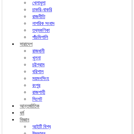
খেলাধুলা
চাকরি-বাকরি
রাজনীতি
নাগরিক সংবাদ
তথ্যকণিকা
পাঁচমিশালি
সারাদেশ
রাজধানী
খুলনা
চট্টগ্রাম
বরিশাল
ময়মনসিংহ
রংপুর
রাজশাহী
সিলেট
আন্তর্জাতিক
ধর্ম
বিজ্ঞান
আইটি বিশ্ব
উদ্ভাবন