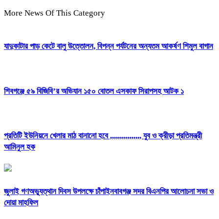
More News Of This Category
যাদুকাটার পাড় কেটে বালু উত্তোলন, বিপন্ন পর্যটনের অন্যতম আকর্ষণ শিমুল বাগান
শিবগঞ্জে ৫৯ বিজিবি’র অভিযান ১৫০ বোতল এসকাফ সিরাপসহ আটক ১
প্রতিটি ইউনিয়নে খেলার মাঠ বানানো হবে ,,,,,,,,,,,,,,,, যুব ও ক্রীড়া প্রতিমন্ত্রী
আমিনুল হক
জুলাই গণঅভ্যুত্থান দিবস উপলক্ষে চাঁপাইনবাবগঞ্জ সদর বিএনপির আলোচনা সভা ও
দোয়া মাহফিল