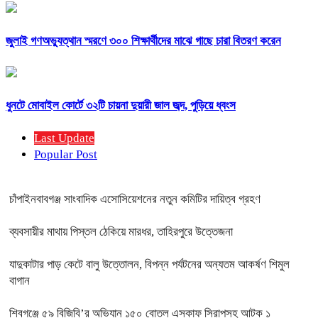
জুলাই গণঅভ্যুত্থান স্মরণে ৩০০ শিক্ষার্থীদের মাঝে গাছে চারা বিতরণ করেন
ধুনটে মোবাইল কোর্টে ৩২টি চায়না দুয়ারী জাল জব্দ, পুড়িয়ে ধ্বংস
Last Update
Popular Post
চাঁপাইনবাবগঞ্জ সাংবাদিক এসোসিয়েশনের নতুন কমিটির দায়িত্ব গ্রহণ
ব্যবসায়ীর মাথায় পিস্তল ঠেকিয়ে মারধর, তাহিরপুরে উত্তেজনা
যাদুকাটার পাড় কেটে বালু উত্তোলন, বিপন্ন পর্যটনের অন্যতম আকর্ষণ শিমুল
বাগান
শিবগঞ্জে ৫৯ বিজিবি’র অভিযান ১৫০ বোতল এসকাফ সিরাপসহ আটক ১