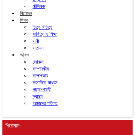
টেলিকম
বিনোদন
শিক্ষা
চিত্র বিচিত্র
সাহিত্য ও শিক্ষা
বাণী
বাতায়ন
আরও
জোকস
সম্পাদকীয়
সাক্ষাৎকার
সামাজিক মাধ্যম
পাত্র/পাত্রী
স্বাস্থ্য
আমাদের পরিবার
শিরোনাম: