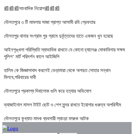
📰📰📰সাংবাদিক নিয়োগ📰📰📰
দৌলতপুরে ৩ টি মামলায় সাজা প্রাপ্ত আসামী রবি গ্রেফতার
দৌলতপুর থানার সংগ্রাম পুর গ্রামে দুর্বৃত্তদের হাতে একজন খুন হয়েছে
আইনশৃঙ্খলা পরিস্থিতি স্বাভাবিক রাখতে যে কোনো চ্যালেঞ্জ মোকাবিলায় সক্ষম
পুলিশ’ মার্ট পরিদর্শন কালে আইজিপি
হালিম কে জিজ্ঞাসাবাদ করলেই ভেড়ামারা থেকে অপহৃত সোহার সন্ধান
মিলবে,পরিবারের দাবী
দৌলতপুরে প্রকাশ্য দিবালোক গুলি করে হত্যার অভিযোগ
ভ্যাজাইনাল মাসল টাইট ছোট ও শেপ সুন্দর রাখতে ইয়োগার গুরুত্ব অপরিসীম
দৌলতপুরে কুখ্যাত মাদক ব্যবসায়ী ল্যাংড়া ফারুক আটক