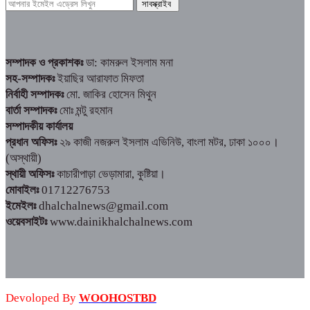
সম্পাদক ও প্রকাশকঃ
ডা: কামরুল ইসলাম মনা
সহ-সম্পাদকঃ
ইয়াছির আরাফাত মিফতা
নির্বাহী সম্পাদকঃ
মো. জাকির হোসেন মিথুন
বার্তা সম্পাদকঃ
মোঃ মন্টু রহমান
সম্পাদকীয় কার্যালয়
প্রধান অফিসঃ
২৯ কাজী নজরুল ইসলাম এভিনিউ, বাংলা মটর, ঢাকা ১০০০।
(অস্থায়ী)
স্থায়ী অফিসঃ
কাচারীপাড়া ভেড়ামারা, কুষ্টিয়া।
মোবাইলঃ
01712276753
ইমেইলঃ
dhalchalnews@gmail.com
ওয়েবসাইটঃ
www.dainikhalchalnews.com
Devoloped By
WOOHOSTBD