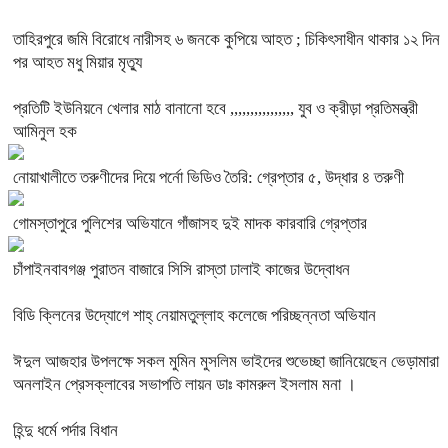
তাহিরপুরে জমি বিরোধে নারীসহ ৬ জনকে কুপিয়ে আহত ; চিকিৎসাধীন থাকার ১২ দিন
পর আহত মধু মিয়ার মৃত্যু
প্রতিটি ইউনিয়নে খেলার মাঠ বানানো হবে ,,,,,,,,,,,,,,,, যুব ও ক্রীড়া প্রতিমন্ত্রী
আমিনুল হক
নোয়াখালীতে তরুণীদের দিয়ে পর্নো ভিডিও তৈরি: গ্রেপ্তার ৫, উদ্ধার ৪ তরুণী
গোমস্তাপুরে পুলিশের অভিযানে গাঁজাসহ দুই মাদক কারবারি গ্রেপ্তার
চাঁপাইনবাবগঞ্জ পুরাতন বাজারে সিসি রাস্তা ঢালাই কাজের উদ্বোধন
বিডি ক্লিনের উদ্যোগে শাহ্ নেয়ামতুল্লাহ কলেজে পরিচ্ছন্নতা অভিযান
ঈদুল আজহার উপলক্ষে সকল মুমিন মুসলিম ভাইদের শুভেচ্ছা জানিয়েছেন ভেড়ামারা
অনলাইন প্রেসক্লাবের সভাপতি লায়ন ডাঃ কামরুল ইসলাম মনা ।
হিন্দু ধর্মে পর্দার বিধান