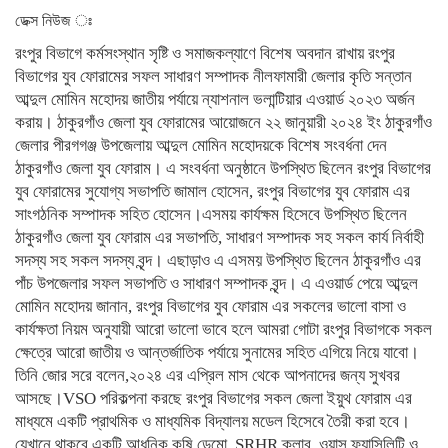
ডেক্স নিউজ ঃ
রংপুর বিভাগে কর্মসংস্থান সৃষ্টি ও সমাজকল্যাণে বিশেষ অবদান রাখায় রংপুর
বিভাগের যুব ফোরামের সফল সাধারণ সম্পাদক নীলফামারী জেলার কৃতি সন্তান
আব্দুল মোমিন মহোদয় জাতীয় পর্যায়ে ন্যাশনাল ভলান্টিয়ার এওয়ার্ড ২০২৩ অর্জন
করায়। ঠাকুরগাঁও জেলা যুব ফোরামের আয়োজনে ২২ জানুয়ারী ২০২৪ ইং ঠাকুরগাঁও
জেলার পীরগগঞ্জ উপজেলায় আব্দুল মোমিন মহোদয়কে বিশেষ সংবর্ধনা দেন
ঠাকুরগাঁও জেলা যুব ফোরাম। এ সংবর্ধনা অনুষ্ঠানে উপস্থিত ছিলেন রংপুর বিভাগের
যুব ফোরামের সুযোগ্য সভাপতি জামাল হোসেন, রংপুর বিভাগের যুব ফোরাম এর
সাংগঠনিক সম্পাদক সহিত হোসেন।এসময় কার্যক্ষম হিসেবে উপস্থিত ছিলেন
ঠাকুরগাঁও জেলা যুব ফোরাম এর সভাপতি, সাধারণ সম্পাদক সহ সকল কার্য নির্বাহী
সদস্য সহ সকল সদস্য বৃন্দ। এছাড়াও এ এসময় উপস্থিত ছিলেন ঠাকুরগাঁও এর
পাঁচ উপজেলার সফল সভাপতি ও সাধারণ সম্পাদক বৃন্দ। এ এওয়ার্ড পেয়ে আব্দুল
মোমিন মহোদয় জানান, রংপুর বিভাগের যুব ফোরাম এর সকলের ভালো বাসা ও
কার্যক্ষতা নিয়ম অনুযায়ী আরো ভালো ভাবে হলে আমরা গোটা রংপুর বিভাগকে সকল
ক্ষেত্রে আরো জাতীয় ও আন্তর্জাতিক পর্যায়ে সুনামের সহিত এগিয়ে নিয়ে যাবো।
তিনি জোর সরে বলেন,২০২৪ এর এপ্রিল মাস থেকে আপনাদের জন্য সুখবর
আসছে।VSO পরিকল্পনা করছে রংপুর বিভাগের সকল জেলা ইয়ুথ ফোরাম এর
মাধ্যমে একটি প্রাথমিক ও মাধ্যমিক বিদ্যালয় মডেল হিসেবে তৈরী করা হবে।
যেখানে থাকবে একটি আধুনিক কৃষি ডেমো, SRHR ক্লাব, ওয়াস ফ্যাসিলিটি ও