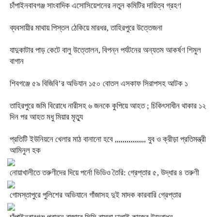
চাঁপাইনবাবগঞ্জ সাংবাদিক এসোসিয়েশনের নতুন কমিটির দায়িত্ব গ্রহণ
ব্যবসায়ীর মাথায় পিস্তল ঠেকিয়ে মারধর, তাহিরপুরে উত্তেজনা
যাদুকাটার পাড় কেটে বালু উত্তোলন, বিপন্ন পর্যটনের অন্যতম আকর্ষণ শিমুল
বাগান
শিবগঞ্জে ৫৯ বিজিবি’র অভিযান ১৫০ বোতল এসকাফ সিরাপসহ আটক ১
তাহিরপুরে জমি বিরোধে নারীসহ ৬ জনকে কুপিয়ে আহত ; চিকিৎসাধীন থাকার ১২
দিন পর আহত মধু মিয়ার মৃত্যু
প্রতিটি ইউনিয়নে খেলার মাঠ বানানো হবে ,,,,,,,,,,,,,,,, যুব ও ক্রীড়া প্রতিমন্ত্রী
আমিনুল হক
নোয়াখালীতে তরুণীদের দিয়ে পর্নো ভিডিও তৈরি: গ্রেপ্তার ৫, উদ্ধার ৪ তরুণী
গোমস্তাপুরে পুলিশের অভিযানে গাঁজাসহ দুই মাদক কারবারি গ্রেপ্তার