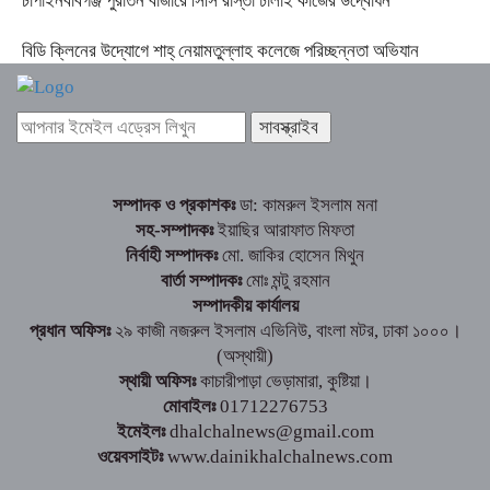
চাঁপাইনবাবগঞ্জ পুরাতন বাজারে সিসি রাস্তা ঢালাই কাজের উদ্বোধন
বিডি ক্লিনের উদ্যোগে শাহ্ নেয়ামতুল্লাহ কলেজে পরিচ্ছন্নতা অভিযান
সম্পাদক ও প্রকাশকঃ
ডা: কামরুল ইসলাম মনা
সহ-সম্পাদকঃ
ইয়াছির আরাফাত মিফতা
নির্বাহী সম্পাদকঃ
মো. জাকির হোসেন মিথুন
বার্তা সম্পাদকঃ
মোঃ মন্টু রহমান
সম্পাদকীয় কার্যালয়
প্রধান অফিসঃ
২৯ কাজী নজরুল ইসলাম এভিনিউ, বাংলা মটর, ঢাকা ১০০০।
(অস্থায়ী)
স্থায়ী অফিসঃ
কাচারীপাড়া ভেড়ামারা, কুষ্টিয়া।
মোবাইলঃ
01712276753
ইমেইলঃ
dhalchalnews@gmail.com
ওয়েবসাইটঃ
www.dainikhalchalnews.com