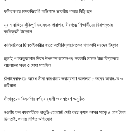
ফকিরনগরে মাদকবিরোধী অভিযানে ভারতীয় পাতার বিড়ি জব্দ
ড্রাম বাজিয়ে ঝুঁকিপূর্ণ মহাসড়ক পারাপার, বীরগঞ্জে শিক্ষার্থীদের নিরাপত্তায়
ব্যতিক্রমী উদ্যোগ
কালিয়াকৈরে ছিনতাইকারীর হাতে অটোরিস্কাচালকের গলাকাটা মরদেহ উদ্ধার
জুলাই গণঅভ্যুত্থান দিবস উপলক্ষে জামালগঞ্জ সরকারি মডেল উচ্চ বিদ্যালয়ে
আলোচনা সভা ও দোয়া মাহফিল
চাঁপাইনবাবগঞ্জে অবৈধ সীসা কারখানায় ভ্রাম্যমাণ আদালত ৮ জনের কারাদণ্ড ও
জরিমানা
সীতাকুণ্ডে বিএনপির বর্ণাঢ্য র‍্যালী ও সমাবেশ অনুষ্ঠিত
নওগাঁয় ফল ব্যবসায়ীকে হাতুড়ি-হেলমেট পেটা করে ক্যাশ বক্সের সাড়ে ৫ লাখ টাকা
ছিনতাই, থানায় লিখিত অভিযোগ