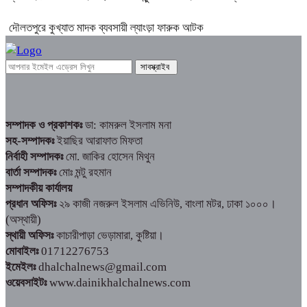
দৌলতপুরে কুখ্যাত মাদক ব্যবসায়ী ল্যাংড়া ফারুক আটক
সম্পাদক ও প্রকাশকঃ
ডা: কামরুল ইসলাম মনা
সহ-সম্পাদকঃ
ইয়াছির আরাফাত মিফতা
নির্বাহী সম্পাদকঃ
মো. জাকির হোসেন মিথুন
বার্তা সম্পাদকঃ
মোঃ মন্টু রহমান
সম্পাদকীয় কার্যালয়
প্রধান অফিসঃ
২৯ কাজী নজরুল ইসলাম এভিনিউ, বাংলা মটর, ঢাকা ১০০০।
(অস্থায়ী)
স্থায়ী অফিসঃ
কাচারীপাড়া ভেড়ামারা, কুষ্টিয়া।
মোবাইলঃ
01712276753
ইমেইলঃ
dhalchalnews@gmail.com
ওয়েবসাইটঃ
www.dainikhalchalnews.com