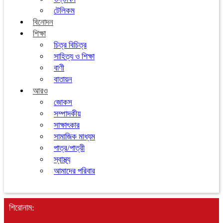
টেলিকম
বিনোদন
শিক্ষা
চিত্র বিচিত্র
সাহিত্য ও শিক্ষা
বাণী
বাতায়ন
আরও
জোকস
সম্পাদকীয়
সাক্ষাৎকার
সামাজিক মাধ্যম
পাত্র/পাত্রী
স্বাস্থ্য
আমাদের পরিবার
শিরোনাম: