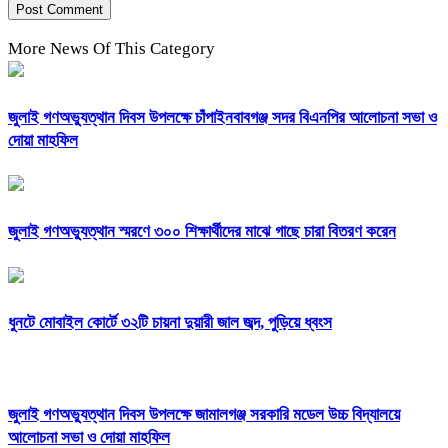
More News Of This Category
জুলাই গণঅভ্যুত্থান দিবস উপলক্ষে চাঁপাইনবাবগঞ্জ সদর বিএনপির আলোচনা সভা ও
দোয়া মাহফিল
জুলাই গণঅভ্যুত্থান স্মরণে ৩০০ শিক্ষার্থীদের মাঝে গাছে চারা বিতরণ করেন
ধুনটে মোবাইল কোর্টে ৩২টি চায়না দুয়ারী জাল জব্দ, পুড়িয়ে ধ্বংস
জুলাই গণঅভ্যুত্থান দিবস উপলক্ষে জামালগঞ্জ সরকারি মডেল উচ্চ বিদ্যালয়ে
আলোচনা সভা ও দোয়া মাহফিল