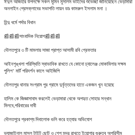
ঈদুল আজহার উপলক্ষে সকল মুমিন মুসলিম ভাইদের শুভেচ্ছা জানিয়েছেন ভেড়ামারা
অনলাইন প্রেসক্লাবের সভাপতি লায়ন ডাঃ কামরুল ইসলাম মনা ।
হিন্দু ধর্মে পর্দার বিধান
📰📰📰সাংবাদিক নিয়োগ📰📰📰
দৌলতপুরে ৩ টি মামলায় সাজা প্রাপ্ত আসামী রবি গ্রেফতার
আইনশৃঙ্খলা পরিস্থিতি স্বাভাবিক রাখতে যে কোনো চ্যালেঞ্জ মোকাবিলায় সক্ষম
পুলিশ’ মার্ট পরিদর্শন কালে আইজিপি
দৌলতপুর থানার সংগ্রাম পুর গ্রামে দুর্বৃত্তদের হাতে একজন খুন হয়েছে
হালিম কে জিজ্ঞাসাবাদ করলেই ভেড়ামারা থেকে অপহৃত সোহার সন্ধান
মিলবে,পরিবারের দাবী
দৌলতপুরে প্রকাশ্য দিবালোক গুলি করে হত্যার অভিযোগ
ভ্যাজাইনাল মাসল টাইট ছোট ও শেপ সুন্দর রাখতে ইয়োগার গুরুত্ব অপরিসীম