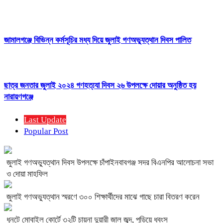
জামালগঞ্জে বিভিন্ন কর্মসূচির মধ্য দিয়ে জুলাই গণঅভ্যুত্থান দিবস পালিত
ছাত্র জনতার জুলাই ২০২৪ গণহত্য্যা দিবস ২৬ উপলক্ষে দোয়ার অনুষ্ঠিত হয়
নারায়ণগঞ্জে
Last Update
Popular Post
জুলাই গণঅভ্যুত্থান দিবস উপলক্ষে চাঁপাইনবাবগঞ্জ সদর বিএনপির আলোচনা সভা
ও দোয়া মাহফিল
জুলাই গণঅভ্যুত্থান স্মরণে ৩০০ শিক্ষার্থীদের মাঝে গাছে চারা বিতরণ করেন
ধুনটে মোবাইল কোর্টে ৩২টি চায়না দুয়ারী জাল জব্দ, পুড়িয়ে ধ্বংস