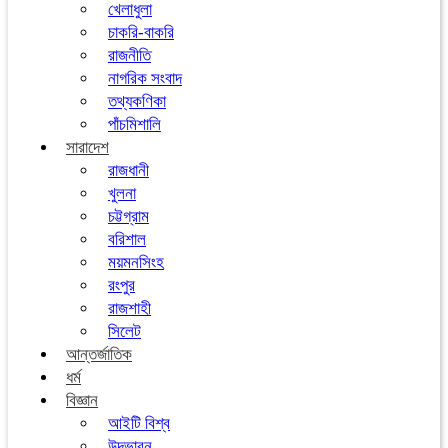
খেলাধুলা
চাকরি-বাকরি
রাজনীতি
নাগরিক সংবাদ
তথ্যকণিকা
পাঁচমিশালি
সারাদেশ
রাজধানী
খুলনা
চট্টগ্রাম
বরিশাল
ময়মনসিংহ
রংপুর
রাজশাহী
সিলেট
আন্তর্জাতিক
ধর্ম
বিজ্ঞান
আইটি বিশ্ব
উদ্ভাবন