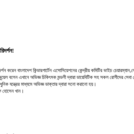
িদর্শন!
্শন করেন বাংলাদেশ কিন্ডারগার্টেন এসোসিয়েশনের কেন্দ্রীয় কমিটির ভাইচ চেয়ারম্যান,ল
েল বলেন এখানে অভিজ্ঞ চিকিৎসক মন্ডলী দ্বারা ডায়েবিটিক সহ সকল রোগীদের সেবা দেওয়
নিক যন্ত্রের মাধ্যমে অভিজ্ঞ ডাক্তার দ্বারা সনো করানো হয়।
ারফ হোসেন খান।