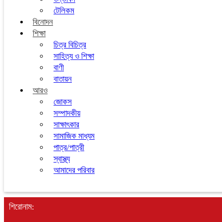
টেলিকম
বিনোদন
শিক্ষা
চিত্র বিচিত্র
সাহিত্য ও শিক্ষা
বাণী
বাতায়ন
আরও
জোকস
সম্পাদকীয়
সাক্ষাৎকার
সামাজিক মাধ্যম
পাত্র/পাত্রী
স্বাস্থ্য
আমাদের পরিবার
শিরোনাম: