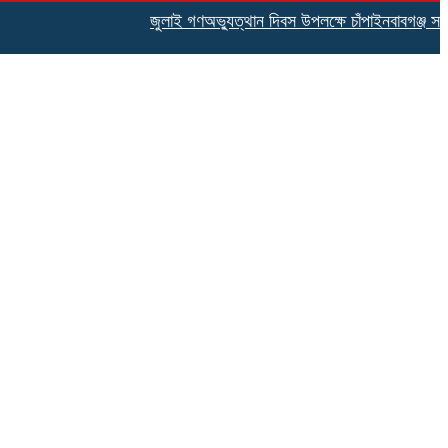
জুলাই গণঅভ্যুত্থান দিবস উপলক্ষে চাঁপাইনবাবগঞ্জ সদর ব