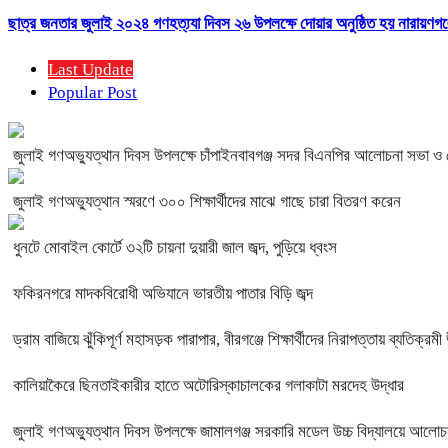
ছাত্র জনতার জুলাই ২০২৪ গণহত্য্যা দিবস ২৬ উপলক্ষে দোয়ার অনুষ্ঠিত হয় নারায়ণগঞ্
Last Update
Popular Post
জুলাই গণঅভ্যুত্থান দিবস উপলক্ষে চাঁপাইনবাবগঞ্জ সদর বিএনপির আলোচনা সভা ও
জুলাই গণঅভ্যুত্থান স্মরণে ৩০০ শিক্ষার্থীদের মাঝে গাছে চারা বিতরণ করেন
ধুনটে মোবাইল কোর্টে ৩২টি চায়না দুয়ারী জাল জব্দ, পুড়িয়ে ধ্বংস
ফকিরনগরে মাদকবিরোধী অভিযানে ভারতীয় পাতার বিড়ি জব্দ
ড্রাম বাজিয়ে ঝুঁকিপূর্ণ মহাসড়ক পারাপার, বীরগঞ্জে শিক্ষার্থীদের নিরাপত্তায় ব্যতিক্রম
কালিয়াকৈরে ছিনতাইকারীর হাতে অটোরিস্কাচালকের গলাকাটা মরদেহ উদ্ধার
জুলাই গণঅভ্যুত্থান দিবস উপলক্ষে জামালগঞ্জ সরকারি মডেল উচ্চ বিদ্যালয়ে আলো