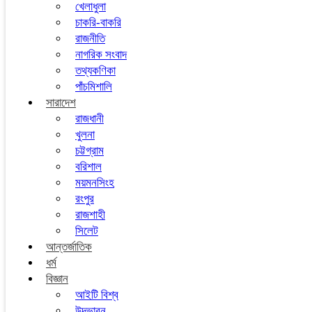
খেলাধুলা
চাকরি-বাকরি
রাজনীতি
নাগরিক সংবাদ
তথ্যকণিকা
পাঁচমিশালি
সারাদেশ
রাজধানী
খুলনা
চট্টগ্রাম
বরিশাল
ময়মনসিংহ
রংপুর
রাজশাহী
সিলেট
আন্তর্জাতিক
ধর্ম
বিজ্ঞান
আইটি বিশ্ব
উদ্ভাবন