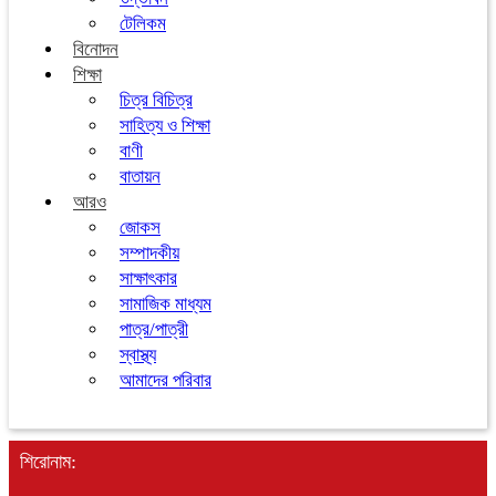
টেলিকম
বিনোদন
শিক্ষা
চিত্র বিচিত্র
সাহিত্য ও শিক্ষা
বাণী
বাতায়ন
আরও
জোকস
সম্পাদকীয়
সাক্ষাৎকার
সামাজিক মাধ্যম
পাত্র/পাত্রী
স্বাস্থ্য
আমাদের পরিবার
শিরোনাম: