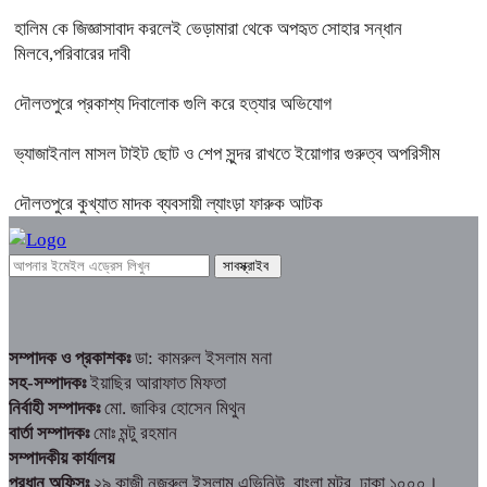
হালিম কে জিজ্ঞাসাবাদ করলেই ভেড়ামারা থেকে অপহৃত সোহার সন্ধান
মিলবে,পরিবারের দাবী
দৌলতপুরে প্রকাশ্য দিবালোক গুলি করে হত্যার অভিযোগ
ভ্যাজাইনাল মাসল টাইট ছোট ও শেপ সুন্দর রাখতে ইয়োগার গুরুত্ব অপরিসীম
দৌলতপুরে কুখ্যাত মাদক ব্যবসায়ী ল্যাংড়া ফারুক আটক
সম্পাদক ও প্রকাশকঃ
ডা: কামরুল ইসলাম মনা
সহ-সম্পাদকঃ
ইয়াছির আরাফাত মিফতা
নির্বাহী সম্পাদকঃ
মো. জাকির হোসেন মিথুন
বার্তা সম্পাদকঃ
মোঃ মন্টু রহমান
সম্পাদকীয় কার্যালয়
প্রধান অফিসঃ
২৯ কাজী নজরুল ইসলাম এভিনিউ, বাংলা মটর, ঢাকা ১০০০।