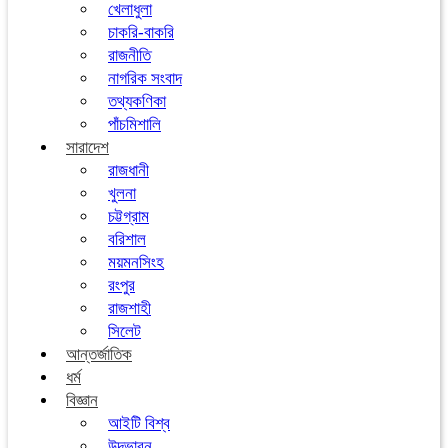
খেলাধুলা
চাকরি-বাকরি
রাজনীতি
নাগরিক সংবাদ
তথ্যকণিকা
পাঁচমিশালি
সারাদেশ
রাজধানী
খুলনা
চট্টগ্রাম
বরিশাল
ময়মনসিংহ
রংপুর
রাজশাহী
সিলেট
আন্তর্জাতিক
ধর্ম
বিজ্ঞান
আইটি বিশ্ব
উদ্ভাবন