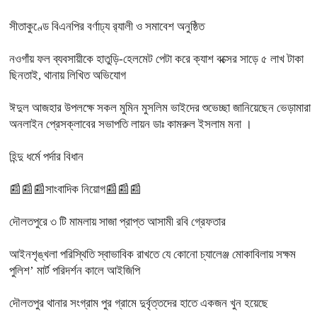
সীতাকুণ্ডে বিএনপির বর্ণাঢ্য র‍্যালী ও সমাবেশ অনুষ্ঠিত
নওগাঁয় ফল ব্যবসায়ীকে হাতুড়ি-হেলমেট পেটা করে ক্যাশ বক্সের সাড়ে ৫ লাখ টাকা
ছিনতাই, থানায় লিখিত অভিযোগ
ঈদুল আজহার উপলক্ষে সকল মুমিন মুসলিম ভাইদের শুভেচ্ছা জানিয়েছেন ভেড়ামারা
অনলাইন প্রেসক্লাবের সভাপতি লায়ন ডাঃ কামরুল ইসলাম মনা ।
হিন্দু ধর্মে পর্দার বিধান
📰📰📰সাংবাদিক নিয়োগ📰📰📰
দৌলতপুরে ৩ টি মামলায় সাজা প্রাপ্ত আসামী রবি গ্রেফতার
আইনশৃঙ্খলা পরিস্থিতি স্বাভাবিক রাখতে যে কোনো চ্যালেঞ্জ মোকাবিলায় সক্ষম
পুলিশ’ মার্ট পরিদর্শন কালে আইজিপি
দৌলতপুর থানার সংগ্রাম পুর গ্রামে দুর্বৃত্তদের হাতে একজন খুন হয়েছে