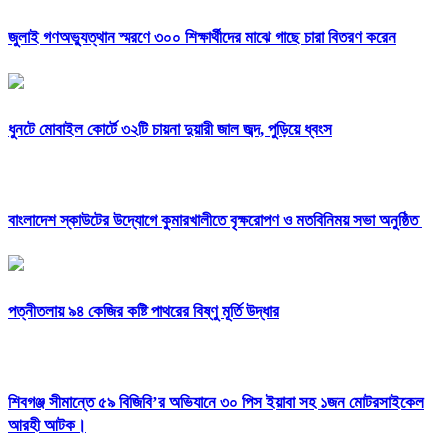
জুলাই গণঅভ্যুত্থান স্মরণে ৩০০ শিক্ষার্থীদের মাঝে গাছে চারা বিতরণ করেন
ধুনটে মোবাইল কোর্টে ৩২টি চায়না দুয়ারী জাল জব্দ, পুড়িয়ে ধ্বংস
বাংলাদেশ স্কাউটের উদ্যোগে কুমারখালীতে বৃক্ষরোপণ ও মতবিনিময় সভা অনুষ্ঠিত
পত্নীতলায় ৯৪ কেজির কষ্টি পাথরের বিষ্ণু মূর্তি উদ্ধার
শিবগঞ্জ সীমান্তে ৫৯ বিজিবি’র অভিযানে ৩০ পিস ইয়াবা সহ ১জন মোটরসাইকেল
আরহী আটক।