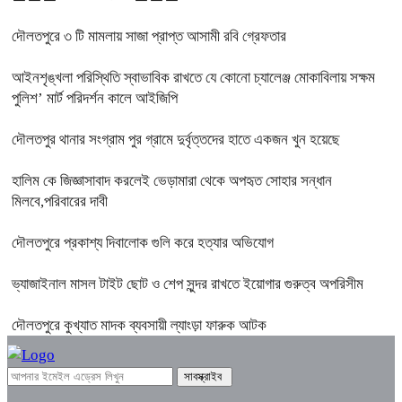
দৌলতপুরে ৩ টি মামলায় সাজা প্রাপ্ত আসামী রবি গ্রেফতার
আইনশৃঙ্খলা পরিস্থিতি স্বাভাবিক রাখতে যে কোনো চ্যালেঞ্জ মোকাবিলায় সক্ষম
পুলিশ’ মার্ট পরিদর্শন কালে আইজিপি
দৌলতপুর থানার সংগ্রাম পুর গ্রামে দুর্বৃত্তদের হাতে একজন খুন হয়েছে
হালিম কে জিজ্ঞাসাবাদ করলেই ভেড়ামারা থেকে অপহৃত সোহার সন্ধান
মিলবে,পরিবারের দাবী
দৌলতপুরে প্রকাশ্য দিবালোক গুলি করে হত্যার অভিযোগ
ভ্যাজাইনাল মাসল টাইট ছোট ও শেপ সুন্দর রাখতে ইয়োগার গুরুত্ব অপরিসীম
দৌলতপুরে কুখ্যাত মাদক ব্যবসায়ী ল্যাংড়া ফারুক আটক