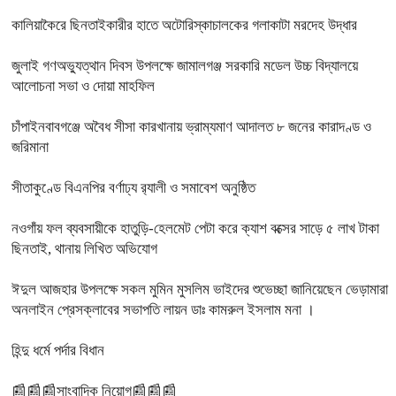
কালিয়াকৈরে ছিনতাইকারীর হাতে অটোরিস্কাচালকের গলাকাটা মরদেহ উদ্ধার
জুলাই গণঅভ্যুত্থান দিবস উপলক্ষে জামালগঞ্জ সরকারি মডেল উচ্চ বিদ্যালয়ে
আলোচনা সভা ও দোয়া মাহফিল
চাঁপাইনবাবগঞ্জে অবৈধ সীসা কারখানায় ভ্রাম্যমাণ আদালত ৮ জনের কারাদণ্ড ও
জরিমানা
সীতাকুণ্ডে বিএনপির বর্ণাঢ্য র‍্যালী ও সমাবেশ অনুষ্ঠিত
নওগাঁয় ফল ব্যবসায়ীকে হাতুড়ি-হেলমেট পেটা করে ক্যাশ বক্সের সাড়ে ৫ লাখ টাকা
ছিনতাই, থানায় লিখিত অভিযোগ
ঈদুল আজহার উপলক্ষে সকল মুমিন মুসলিম ভাইদের শুভেচ্ছা জানিয়েছেন ভেড়ামারা
অনলাইন প্রেসক্লাবের সভাপতি লায়ন ডাঃ কামরুল ইসলাম মনা ।
হিন্দু ধর্মে পর্দার বিধান
📰📰📰সাংবাদিক নিয়োগ📰📰📰