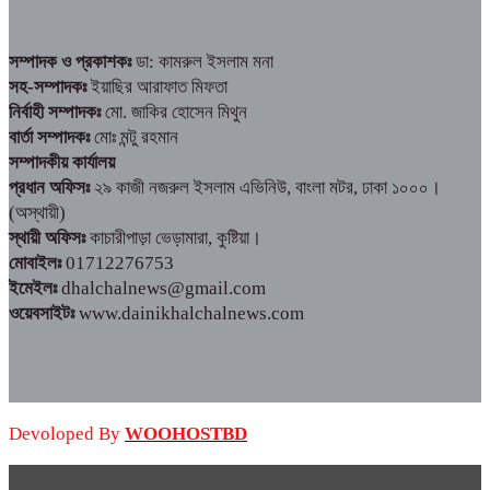
সম্পাদক ও প্রকাশকঃ
ডা: কামরুল ইসলাম মনা
সহ-সম্পাদকঃ
ইয়াছির আরাফাত মিফতা
নির্বাহী সম্পাদকঃ
মো. জাকির হোসেন মিথুন
বার্তা সম্পাদকঃ
মোঃ মন্টু রহমান
সম্পাদকীয় কার্যালয়
প্রধান অফিসঃ
২৯ কাজী নজরুল ইসলাম এভিনিউ, বাংলা মটর, ঢাকা ১০০০।
(অস্থায়ী)
স্থায়ী অফিসঃ
কাচারীপাড়া ভেড়ামারা, কুষ্টিয়া।
মোবাইলঃ
01712276753
ইমেইলঃ
dhalchalnews@gmail.com
ওয়েবসাইটঃ
www.dainikhalchalnews.com
Devoloped By
WOOHOSTBD