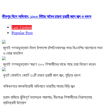
ভীমপুর বিলে অভিযান, ১২০০ মিটার অবৈধ চায়না দুয়ারী জাল জব্দ ও ধ্বংস
Last Update
Popular Post
জুলাই গণঅভ্যুত্থান দিবস উপলক্ষে চাঁপাইনবাবগঞ্জ সদর বিএনপির আলোচনা সভা
ও দোয়া মাহফিল
জুলাই গণঅভ্যুত্থান স্মরণে ৩০০ শিক্ষার্থীদের মাঝে গাছে চারা বিতরণ করেন
ধুনটে মোবাইল কোর্টে ৩২টি চায়না দুয়ারী জাল জব্দ, পুড়িয়ে ধ্বংস
ফকিরনগরে মাদকবিরোধী অভিযানে ভারতীয় পাতার বিড়ি জব্দ
ড্রাম বাজিয়ে ঝুঁকিপূর্ণ মহাসড়ক পারাপার, বীরগঞ্জে শিক্ষার্থীদের নিরাপত্তায়
ব্যতিক্রমী উদ্যোগ