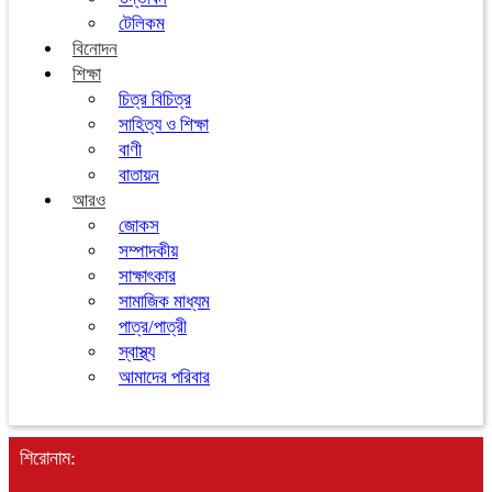
টেলিকম
বিনোদন
শিক্ষা
চিত্র বিচিত্র
সাহিত্য ও শিক্ষা
বাণী
বাতায়ন
আরও
জোকস
সম্পাদকীয়
সাক্ষাৎকার
সামাজিক মাধ্যম
পাত্র/পাত্রী
স্বাস্থ্য
আমাদের পরিবার
শিরোনাম: