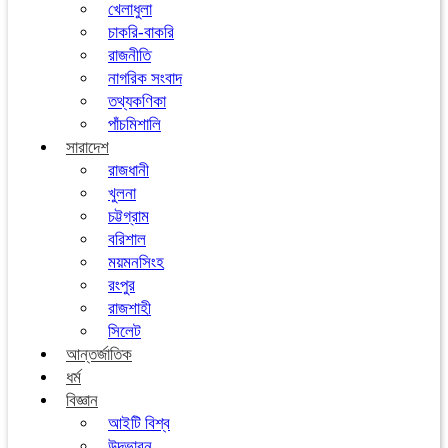
খেলাধুলা
চাকরি-বাকরি
রাজনীতি
নাগরিক সংবাদ
তথ্যকণিকা
পাঁচমিশালি
সারাদেশ
রাজধানী
খুলনা
চট্টগ্রাম
বরিশাল
ময়মনসিংহ
রংপুর
রাজশাহী
সিলেট
আন্তর্জাতিক
ধর্ম
বিজ্ঞান
আইটি বিশ্ব
উদ্ভাবন