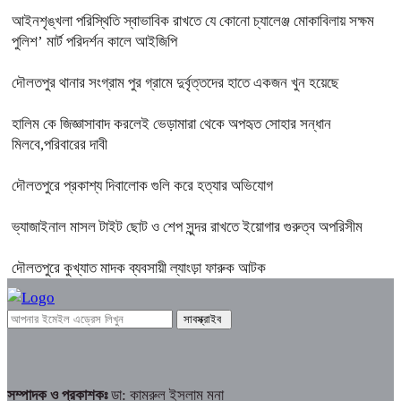
আইনশৃঙ্খলা পরিস্থিতি স্বাভাবিক রাখতে যে কোনো চ্যালেঞ্জ মোকাবিলায় সক্ষম
পুলিশ’ মার্ট পরিদর্শন কালে আইজিপি
দৌলতপুর থানার সংগ্রাম পুর গ্রামে দুর্বৃত্তদের হাতে একজন খুন হয়েছে
হালিম কে জিজ্ঞাসাবাদ করলেই ভেড়ামারা থেকে অপহৃত সোহার সন্ধান
মিলবে,পরিবারের দাবী
দৌলতপুরে প্রকাশ্য দিবালোক গুলি করে হত্যার অভিযোগ
ভ্যাজাইনাল মাসল টাইট ছোট ও শেপ সুন্দর রাখতে ইয়োগার গুরুত্ব অপরিসীম
দৌলতপুরে কুখ্যাত মাদক ব্যবসায়ী ল্যাংড়া ফারুক আটক
সম্পাদক ও প্রকাশকঃ
ডা: কামরুল ইসলাম মনা