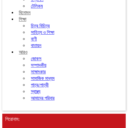
টেলিকম
বিনোদন
শিক্ষা
চিত্র বিচিত্র
সাহিত্য ও শিক্ষা
বাণী
বাতায়ন
আরও
জোকস
সম্পাদকীয়
সাক্ষাৎকার
সামাজিক মাধ্যম
পাত্র/পাত্রী
স্বাস্থ্য
আমাদের পরিবার
শিরোনাম: