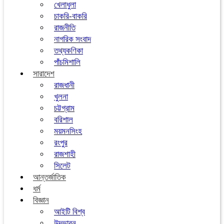
খেলাধুলা
চাকরি-বাকরি
রাজনীতি
নাগরিক সংবাদ
তথ্যকণিকা
পাঁচমিশালি
সারাদেশ
রাজধানী
খুলনা
চট্টগ্রাম
বরিশাল
ময়মনসিংহ
রংপুর
রাজশাহী
সিলেট
আন্তর্জাতিক
ধর্ম
বিজ্ঞান
আইটি বিশ্ব
উদ্ভাবন