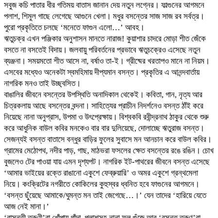
সবুজ কচি পাতার ধীর গতিময় বাতাস জানান দেয় নতুন লগ্নের। ফাল্গুনের আগমনে
পলাশ, শিমুল গাছে লেগেছে আগুনে খেলা। মধুর বসন্তের সাজ সাজ রব সর্বত্র।
পুরো প্রকৃতিতে চলছে ‘মনেতে ফাগুন এলো…’ আবহ।
ঋতুচক্র এখন পঞ্জিকার অনুশাসন মানতে নারাজ! কুয়াশার চাদরে মোড়া শীত জেঁকে
বসতে না বসতেই বিদায়। জলবায়ু পরিবর্তনের প্রভাবে ঋতুচক্রেও এসেছে নতুন
ব্যঞ্জনা। সময়মতো শীত আসে না, বর্ষাও তা-ই। গ্রীষ্মের খরতাপও মানে না নিয়ম।
এসবের মধ্যেও অনেকটা স্বমহিমায় দীপ্যমান বসন্ত। প্রকৃতির এ আনন্দবার্তায়
নাগরিক মনও তাই উচ্ছ্বসিত।
বাঙালির জীবনে বসন্তের উপস্থিতি অনাদিকাল থেকেই। কবিতা, গান, নৃত্য আর
চিত্রকলায় আছে বসন্তের বন্দনা। সাহিত্যের প্রাচীন নিদর্শনেও বসন্ত ঠাঁই করে
নিয়েছে নানা অনুপ্রাস, উপমা ও উৎপ্রেক্ষায়। বিশ্বকবি রবীন্দ্রনাথ ঠাকুর থেকে শুরু
করে আধুনিক বাউল কবির মনকেও বার বার দুলিয়েছে, দোলাচ্ছে ঋতুরাজ বসন্ত।
সেজন্যই বসন্ত বাতাসে বন্ধুর বাড়ির ফুলের সুবাসে মন আনচান করে বাউল কবির।
গ্রামের মেঠোপথ, নদীর পাড়, গাছ, মাঠভরা ফসলের ক্ষেত বসন্তের রঙে রঙিন। চোখ
বুজলেও টের পাওয়া যায় এমন দৃশ্যপট। নাগরিক ইট-পাথরের জীবনে বসন্ত এসেছে
‘আমার ভাইয়ের রক্তে রাঙানো একুশে ফেব্রুয়ারি’ ও অমর একুশে গ্রন্থমেলা
নিয়ে। কংক্রিটের নগরীতে কোকিলের কুহুস্বর ধ্বনিত হবে ফাগুনের আগমনে।
‘বসন্ত ছুঁয়েছে আমাকে/ঘুমন্ত মন তাই জেগেছে…।’ যেন তাদের ‘হারিয়ে যেতে
আজ নেই মানা।’
‘বাসন্তী তরুণী’রা খোঁপায় গাঁদা, পলাশসহ নানা ফুল গুঁজে আর ‘বসন্ত তরুণ’রা