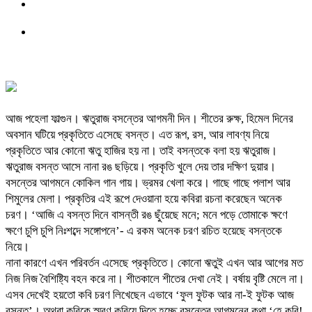
আজ পহেলা ফাল্গুন। ঋতুরাজ বসন্তের আগমনী দিন। শীতের রুক্ষ, হিমেল দিনের
অবসান ঘটিয়ে প্রকৃতিতে এসেছে বসন্ত। এত রূপ, রস, আর লাবণ্য নিয়ে
প্রকৃতিতে আর কোনো ঋতু হাজির হয় না। তাই বসন্তকে বলা হয় ঋতুরাজ।
ঋতুরাজ বসন্ত আসে নানা রঙ ছড়িয়ে। প্রকৃতি খুলে দেয় তার দক্ষিণ দুয়ার।
বসন্তের আগমনে কোকিল গান গায়। ভ্রমর খেলা করে। গাছে গাছে পলাশ আর
শিমুলের মেলা। প্রকৃতির এই রূপে দেওয়ানা হয়ে কবিরা রচনা করেছেন অনেক
চরণ। ‘আজি এ বসন্ত দিনে বাসন্তী রঙ ছুঁয়েছে মনে; মনে পড়ে তোমাকে ক্ষণে
ক্ষণে চুপি চুপি নিঃশব্দে সঙ্গোপনে’- এ রকম অনেক চরণ রচিত হয়েছে বসন্তকে
নিয়ে।
নানা কারণে এখন পরিবর্তন এসেছে প্রকৃতিতে। কোনো ঋতুই এখন আর আগের মত
নিজ নিজ বৈশিষ্ট্যি বহন করে না। শীতকালে শীতের দেখা নেই। বর্ষায় বৃষ্টি মেলে না।
এসব দেখেই হয়তো কবি চরণ লিখেছেন এভাবে ‘ফুল ফুটক আর না-ই ফুটক আজ
বসন্ত’। অথবা কবিকে স্মরণ করিয়ে দিতে হচ্ছে বসন্তের আগমনের কথা ‘হে কবি!