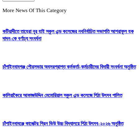
More News Of This Category
কটিয়াদীতে তাহেরা নূর হাই স্কুল এন্ড কলেজের নবনির্বাচিত সভাপতি আশরাফুল হক
দাদন-কে বর্ণাঢ্য সংবর্ধনা
চাঁপাইনবাবগঞ্জ পৌরসভায় অবসরপ্রাপ্ত কর্মকর্তা-কর্মচারীদের বিদায়ী সংবর্ধনা অনুষ্ঠিত
কালিয়াকৈরে আফাজউদ্দিন মেমোরিয়াল স্কুল এন্ড কলেজে পিঠা উৎসব পালিত
চাঁপাইনবাবঞ্জে কালেক্টর গ্রিন ভিউ উচ্চ বিদ্যালয়ে পিঠা উৎসব-২০২৬ অনুষ্ঠিত