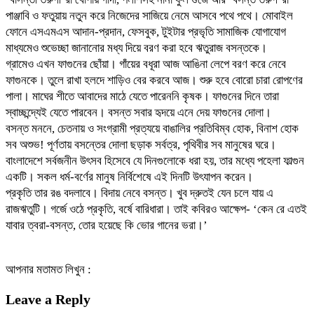
পাঞ্জাবি ও ফতুয়ায় নতুন করে নিজেদের সাজিয়ে নেমে আসবে পথে পথে। মোবাইল
ফোনে এসএমএস আদান-প্রদান, ফেসবুক, টুইটার প্রভৃতি সামাজিক যোগাযোগ
মাধ্যমেও শুভেচ্ছা জানানোর মধ্য দিয়ে বরণ করা হবে ঋতুরাজ বসন্তকে।
গ্রামেও এখন ফাগুনের ছোঁয়া। গাঁয়ের বধূরা আজ আঙিনা লেপে বরণ করে নেবে
ফাগুনকে। তুলে রাখা হলদে শাড়িও বের করবে আজ। শুরু হবে বোরো চারা রোপণের
পালা। মাঘের শীতে আবাদের মাঠে যেতে পারেননি কৃষক। ফাগুনের দিনে তারা
স্বাচ্ছন্দ্যেই যেতে পারবেন। বসন্ত সবার হৃদয়ে এনে দেয় ফাগুনের দোলা।
বসন্ত মননে, চেতনায় ও সংগ্রামী প্রত্যয়ে বাঙালির প্রতিবিম্ব হোক, বিনাশ হোক
সব অশুভ! পূর্ণতায় বসন্তের দোলা ছড়াক সর্বত্র, পৃথিবীর সব মানুষের ঘরে।
বাংলাদেশে সর্বজনীন উৎসব হিসেবে যে দিনগুলোকে ধরা হয়, তার মধ্যে পহেলা ফাল্গুন
একটি। সকল ধর্ম-বর্ণের মানুষ নির্বিশেষে এই দিনটি উৎযাপন করেন।
প্রকৃতি তার রঙ বদলাবে। বিদায় নেবে বসন্ত। খুব দ্রুতই যেন চলে যায় এ
রাজঋতুটি। গর্জে ওঠে প্রকৃতি, বর্ষে বারিধারা। তাই কবিরও আক্ষেপ- ‘কেন রে এতই
যাবার ত্বরা-বসন্ত, তোর হয়েছে কি ভোর গানের ভরা।’
আপনার মতামত লিখুন :
Leave a Reply