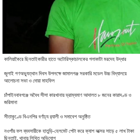
কালিয়াকৈরে ছিনতাইকারীর হাতে অটোরিস্কাচালকের গলাকাটা মরদেহ উদ্ধার
জুলাই গণঅভ্যুত্থান দিবস উপলক্ষে জামালগঞ্জ সরকারি মডেল উচ্চ বিদ্যালয়ে
আলোচনা সভা ও দোয়া মাহফিল
চাঁপাইনবাবগঞ্জে অবৈধ সীসা কারখানায় ভ্রাম্যমাণ আদালত ৮ জনের কারাদণ্ড ও
জরিমানা
সীতাকুণ্ডে বিএনপির বর্ণাঢ্য র‍্যালী ও সমাবেশ অনুষ্ঠিত
নওগাঁয় ফল ব্যবসায়ীকে হাতুড়ি-হেলমেট পেটা করে ক্যাশ বক্সের সাড়ে ৫ লাখ টাকা
ছিনতাই, থানায় লিখিত অভিযোগ