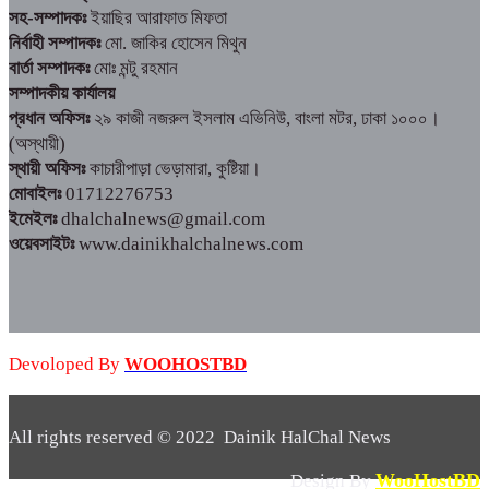
সহ-সম্পাদকঃ
ইয়াছির আরাফাত মিফতা
নির্বাহী সম্পাদকঃ
মো. জাকির হোসেন মিথুন
বার্তা সম্পাদকঃ
মোঃ মন্টু রহমান
সম্পাদকীয় কার্যালয়
প্রধান অফিসঃ
২৯ কাজী নজরুল ইসলাম এভিনিউ, বাংলা মটর, ঢাকা ১০০০।
(অস্থায়ী)
স্থায়ী অফিসঃ
কাচারীপাড়া ভেড়ামারা, কুষ্টিয়া।
মোবাইলঃ
01712276753
ইমেইলঃ
dhalchalnews@gmail.com
ওয়েবসাইটঃ
www.dainikhalchalnews.com
Devoloped By
WOOHOSTBD
All rights reserved © 2022 Dainik HalChal News
WooHostBD
Design By