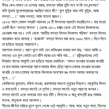
নীবর কেন-ফাগুন যে এসেছে ধরায়, বসন্তে বরিয়া তুমি লবে না কি তব বন্দনায়?’
কবি সুভাষ মুখোপাধ্যায়ের পঙক্তি তাতে কী? ‘ফুল ফুটুক আর নাই ফুটুক, আজ
বসন্ত…।’ আজ বসন্ত, আজ পহেলা ফাল্গুন।
১৫৮৫ সালে মোঘল সম্রাট আকবর ১৪ টি উৎসবের প্রবর্তন করেছিলেন। যার মধ্যে
একটি ছিল ‘বসন্ত উৎসব’। এরপর ১৪০১ বঙ্গাব্দ থেকে এই উৎসব উদযাপনের
রেওয়াজ শুরু হয়। সেই থেকে ‘জাতীয় বসন্ত উৎসব উদযাপন পরিষদ’ বসন্ত উৎসব
আয়োজন করে আসছে। ‘ছায়ানট’ বসন্ত উৎসব শুরু করে ১৯৬২ সালে। দিনে দিনে
তা ছড়িয়ে পড়েছে সারাদেশে।
স্বাগতম বসন্ত। প্রাণ খুলে তাই যেন কবিগুরুর ভাষায় বলা যায়, ‘আহা আজি এ
বসন্তে এত ফুল ফোটে/এত বাঁশি বাজে/এত পাখি গায়…।’ রবীন্দ্রনাথের সেই
বিখ্যাত গানের আকুতি যেন ছড়িয়ে পড়ছে চারদিকে- ‘ফাগুন হাওয়ায় হাওয়ায় করেছি
যে দান/আমার আপনহারা প্রাণ/আমার বাঁধন ছেঁড়া প্রাণ/তোমার হাওয়ায় হাওয়ায়
করেছি যে দান/তোমার অশোকে কিংশুকে/অলক্ষ্যে রঙ লাগল আমার অকারণের
সুখে…।’
কোকিলের কুহুতান, দখিনা হাওয়া, ঝরাপাতার শুকনো নূপুরের নিক্কণ, প্রকৃতির মিলন
এ বসন্তেই। বসন্ত মানেই যে পূর্ণতা। বসন্ত মানেই নতুন প্রাণের কলরব।
বসন্ত মানেই একে অপরের হাত ধরে হাঁটা। মিলনের এ ঋতু বাসন্তী রঙে সাজায়
মনকে, মানুষকে করে আনমনা।
শীতের জীর্ণতা সরিয়ে ফুলে ফুলে সেজে ওঠে প্রকৃতি। গাছে গাছে নতুন পাতা, স্নিগ্ধ