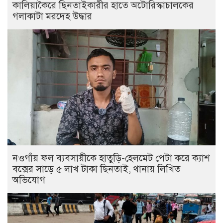
কালিয়াকৈরে ছিনতাইকারীর হাতে অটোরিস্কাচালকের
গলাকাটা মরদেহ উদ্ধার
নওগাঁয় ফল ব্যবসায়ীকে হাতুড়ি-হেলমেট পেটা করে ক্যাশ
বক্সের সাড়ে ৫ লাখ টাকা ছিনতাই, থানায় লিখিত
অভিযোগ