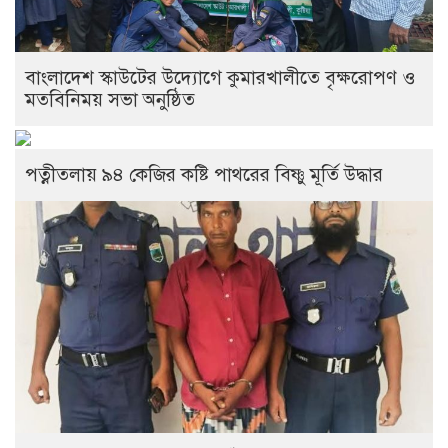
বাংলাদেশ স্কাউটের উদ্যোগে কুমারখালীতে বৃক্ষরোপণ ও
মতবিনিময় সভা অনুষ্ঠিত
পত্নীতলায় ৯৪ কেজির কষ্টি পাথরের বিষ্ণু মূর্তি উদ্ধার