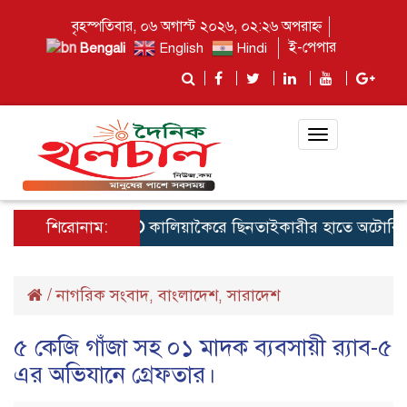
বৃহস্পতিবার, ০৬ অগাস্ট ২০২৬, ০২:২৬ অপরাহ্ন
ই-পেপার
Bengali
English
Hindi
Toggle
navigation
শিরোনাম:
কালিয়াকৈরে ছিনতাইকারীর হাতে অটোরিস্কাচা
/
নাগরিক সংবাদ
বাংলাদেশ
সারাদেশ
,
,
৫ কেজি গাঁজা সহ ০১ মাদক ব্যবসায়ী র‌্যাব-৫
এর অভিযানে গ্রেফতার।