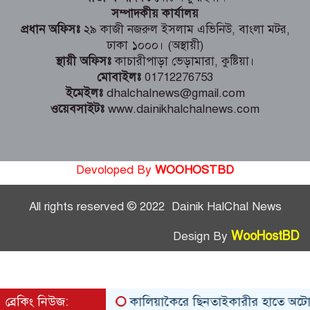
সম্পাদকীয় কার্যালয়
প্রধান অফিসঃ
২৯ কাজী নজরুল ইসলাম এভিনিউ, বাংলা মটর,
ঢাকা ১০০০। (অস্থায়ী)
স্থায়ী অফিসঃ
কাচারীপাড়া ভেড়ামারা, কুষ্টিয়া।
মোবাইলঃ
01712276753
ইমেইলঃ
dhalchalnews@gmail.com
ওয়েবসাইটঃ
www.dainikhalchalnews.com
Devoloped By
WOOHOSTBD
All rights reserved © 2022 Dainik HalChal News
WooHostBD
Design By
ব্রেকিং নিউজ:
কালিয়াকৈরে ছিনতাইকারীর হাতে অটোরিস্ক