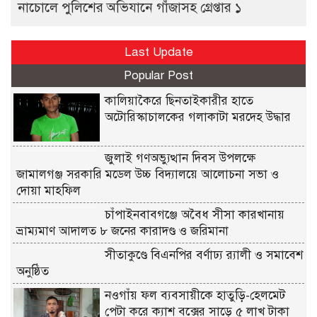
নাচোলে পুলিশের অভিযানে গাঁজাসহ গ্রেপ্তার ১
Last Update
Popular Post
কালিয়াকৈরে ছিনতাইকারীর হাতে
অটোরিস্কাচালকের গলাকাটা মরদেহ উদ্ধার
জুলাই গণঅভ্যুত্থান দিবস উপলক্ষে
জামালগঞ্জ সরকারি মডেল উচ্চ বিদ্যালয়ে আলোচনা সভা ও
দোয়া মাহফিল
চাঁপাইনবাবগঞ্জে অবৈধ সীসা কারখানায়
ভ্রাম্যমাণ আদালত ৮ জনের কারাদণ্ড ও জরিমানা
সীতাকুণ্ডে বিএনপির বর্ণাঢ্য র‍্যালী ও সমাবেশ
অনুষ্ঠিত
নওগাঁয় ফল ব্যবসায়ীকে হাতুড়ি-হেলমেট
পেটা করে ক্যাশ বক্সের সাড়ে ৫ লাখ টাকা