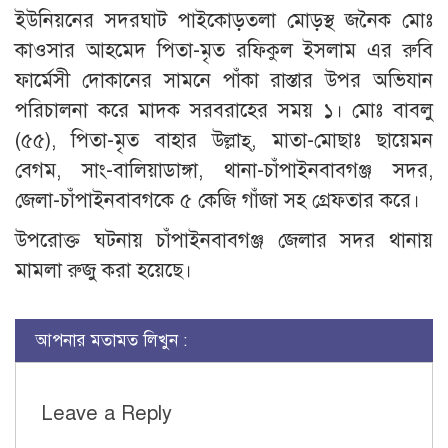
ইউনিয়নের সদরঘাট পাইকোড়তলা মোড়স্থ জনৈক মোঃ
কাওসার আহমেদ পিতা-মৃত রফিকুল ইসলাম এর রুবি
ফার্মেসী দোকানের সামনে পাঁকা রাস্তার উপর অভিযান
পরিচালনা করে মাদক সরবরাহের সময় ১। মোঃ বাবলু
(৫৫), পিতা-মৃত বাহার উল্লাহ্, মাতা-মোছাঃ ছায়েমন
বেগম, সাং-বালিয়াডাঙ্গা, থানা-চাঁপাইনবাবগঞ্জ সদর,
জেলা-চাঁপাইনবাবগকে ৫ কেজি গাঁজা সহ গ্রেফতার করে।
উপরোক্ত ঘটনায় চাঁপাইনবাবগঞ্জ জেলার সদর থানায়
মামলা রুজু করা হয়েছে।
আপনার মতামত লিখুন :
Leave a Reply