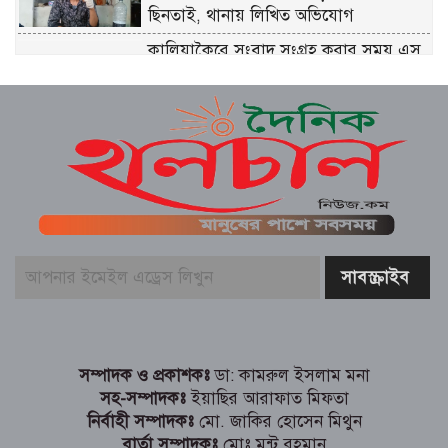
ছিনতাই, থানায় লিখিত অভিযোগ
কালিয়াকৈরে সংবাদ সংগ্রহ করার সময় এস
এ টিভির উপজেলা প্রতিনিধি সহ আহত ২
জামালগঞ্জে বিভিন্ন কর্মসূচির মধ্য দিয়ে
জুলাই গণঅভ্যুত্থান দিবস পালিত
মোট চার দিনের ছুটিতে প্রিয়জনের সঙ্গে ছুটি
উপভোগ করার জন্য উত্তরবঙ্গের পথে ছুটছেন
বিভিন্ন পেশার মানুষ
নারায়ণগঞ্জ তুলারাম কলেজে ছাত্রদল ও
শিবিরের মধ্যে সংঘর্ষ পুলিশ নিরবতা
ছাত্র জনতার জুলাই ২০২৪ গণহত্য্যা দিবস
২৬ উপলক্ষে দোয়ার অনুষ্ঠিত হয় নারায়ণগঞ্জে
সম্পাদক ও প্রকাশকঃ
ডা: কামরুল ইসলাম মনা
সহ-সম্পাদকঃ
ইয়াছির আরাফাত মিফতা
নির্বাহী সম্পাদকঃ
মো. জাকির হোসেন মিথুন
বার্তা সম্পাদকঃ
মোঃ মন্টু রহমান