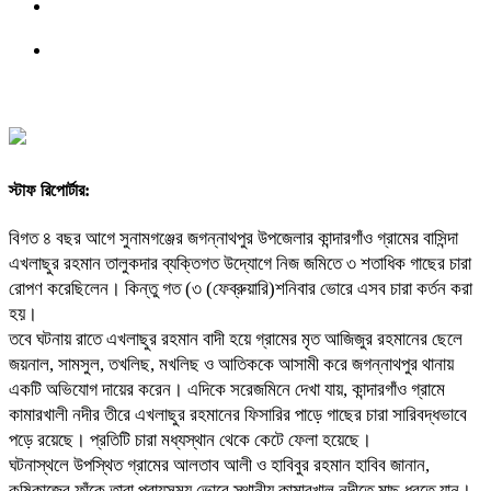
স্টাফ রিপোর্টার:
বিগত ৪ বছর আগে সুনামগঞ্জের জগন্নাথপুর উপজেলার কান্দারগাঁও গ্রামের বাসিন্দা
এখলাছুর রহমান তালুকদার ব্যক্তিগত উদ্যোগে নিজ জমিতে ৩ শতাধিক গাছের চারা
রোপণ করেছিলেন। কিন্তু গত (৩ (ফেব্রুয়ারি)শনিবার ভোরে এসব চারা কর্তন করা
হয়।
তবে ঘটনায় রাতে এখলাছুর রহমান বাদী হয়ে গ্রামের মৃত আজিজুর রহমানের ছেলে
জয়নাল, সামসুল, তখলিছ, মখলিছ ও আতিককে আসামী করে জগন্নাথপুর থানায়
একটি অভিযোগ দায়ের করেন। এদিকে সরেজমিনে দেখা যায়, কান্দারগাঁও গ্রামে
কামারখালী নদীর তীরে এখলাছুর রহমানের ফিসারির পাড়ে গাছের চারা সারিবদ্ধভাবে
পড়ে রয়েছে। প্রতিটি চারা মধ্যস্থান থেকে কেটে ফেলা হয়েছে।
ঘটনাস্থলে উপস্থিত গ্রামের আলতাব আলী ও হাবিবুর রহমান হাবিব জানান,
কৃষিকাজের ফাঁকে তারা প্রায়সময় ভোরে স্থানীয় কামারখাল নদীতে মাছ ধরতে যান।