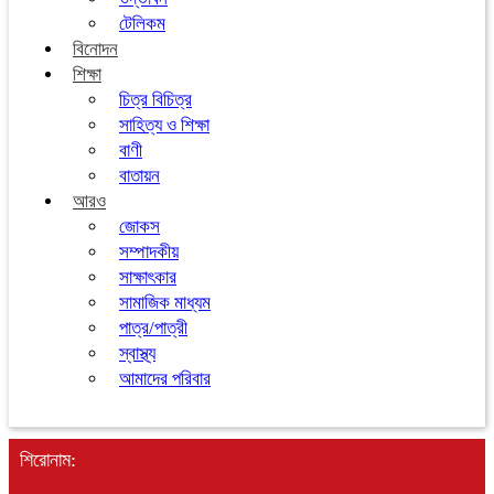
টেলিকম
বিনোদন
শিক্ষা
চিত্র বিচিত্র
সাহিত্য ও শিক্ষা
বাণী
বাতায়ন
আরও
জোকস
সম্পাদকীয়
সাক্ষাৎকার
সামাজিক মাধ্যম
পাত্র/পাত্রী
স্বাস্থ্য
আমাদের পরিবার
শিরোনাম: