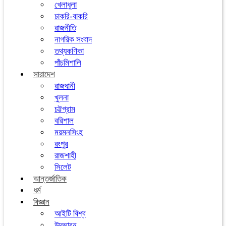
খেলাধুলা
চাকরি-বাকরি
রাজনীতি
নাগরিক সংবাদ
তথ্যকণিকা
পাঁচমিশালি
সারাদেশ
রাজধানী
খুলনা
চট্টগ্রাম
বরিশাল
ময়মনসিংহ
রংপুর
রাজশাহী
সিলেট
আন্তর্জাতিক
ধর্ম
বিজ্ঞান
আইটি বিশ্ব
উদ্ভাবন