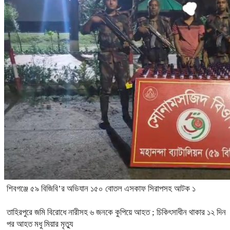
শিবগঞ্জে ৫৯ বিজিবি’র অভিযান ১৫০ বোতল এসকাফ সিরাপসহ আটক ১
তাহিরপুরে জমি বিরোধে নারীসহ ৬ জনকে কুপিয়ে আহত ; চিকিৎসাধীন থাকার ১২ দিন
পর আহত মধু মিয়ার মৃত্যু