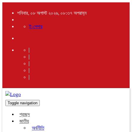
শনিবার, ০৮ অগাস্ট ২০২৬, ০৮:৩৭ অপরাহ্ন
ই-পেপার
Toggle navigation
প্রচ্ছদ
জাতীয়
অর্থনীতি