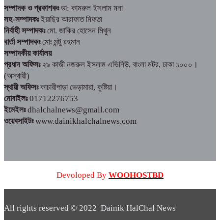
সম্পাদক ও প্রকাশকঃ
ডা: কামরুল ইসলাম মনা
সহ-সম্পাদকঃ
ইয়াছির আরাফাত মিফতা
নির্বাহী সম্পাদকঃ
মো. জাকির হোসেন মিথুন
বার্তা সম্পাদকঃ
মোঃ মন্টু রহমান
সম্পাদকীয় কার্যালয়
প্রধান অফিসঃ
২৯ কাজী নজরুল ইসলাম এভিনিউ, বাংলা মটর, ঢাকা ১০০০।
(অস্থায়ী)
স্থায়ী অফিসঃ
কাচারীপাড়া ভেড়ামারা, কুষ্টিয়া।
মোবাইলঃ
01712276753
ইমেইলঃ
dhalchalnews@gmail.com
ওয়েবসাইটঃ
www.dainikhalchalnews.com
Devoloped By
WOOHOSTBD
All rights reserved © 2022 Dainik HalChal News