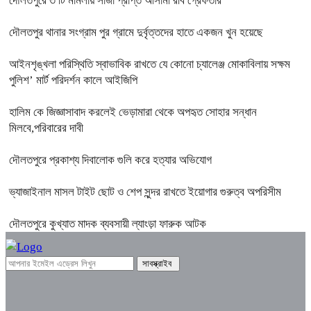
দৌলতপুরে ৩ টি মামলায় সাজা প্রাপ্ত আসামী রবি গ্রেফতার
দৌলতপুর থানার সংগ্রাম পুর গ্রামে দুর্বৃত্তদের হাতে একজন খুন হয়েছে
আইনশৃঙ্খলা পরিস্থিতি স্বাভাবিক রাখতে যে কোনো চ্যালেঞ্জ মোকাবিলায় সক্ষম
পুলিশ’ মার্ট পরিদর্শন কালে আইজিপি
হালিম কে জিজ্ঞাসাবাদ করলেই ভেড়ামারা থেকে অপহৃত সোহার সন্ধান
মিলবে,পরিবারের দাবী
দৌলতপুরে প্রকাশ্য দিবালোক গুলি করে হত্যার অভিযোগ
ভ্যাজাইনাল মাসল টাইট ছোট ও শেপ সুন্দর রাখতে ইয়োগার গুরুত্ব অপরিসীম
দৌলতপুরে কুখ্যাত মাদক ব্যবসায়ী ল্যাংড়া ফারুক আটক