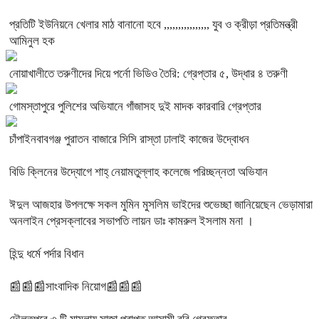
প্রতিটি ইউনিয়নে খেলার মাঠ বানানো হবে ,,,,,,,,,,,,,,,, যুব ও ক্রীড়া প্রতিমন্ত্রী
আমিনুল হক
নোয়াখালীতে তরুণীদের দিয়ে পর্নো ভিডিও তৈরি: গ্রেপ্তার ৫, উদ্ধার ৪ তরুণী
গোমস্তাপুরে পুলিশের অভিযানে গাঁজাসহ দুই মাদক কারবারি গ্রেপ্তার
চাঁপাইনবাবগঞ্জ পুরাতন বাজারে সিসি রাস্তা ঢালাই কাজের উদ্বোধন
বিডি ক্লিনের উদ্যোগে শাহ্ নেয়ামতুল্লাহ কলেজে পরিচ্ছন্নতা অভিযান
ঈদুল আজহার উপলক্ষে সকল মুমিন মুসলিম ভাইদের শুভেচ্ছা জানিয়েছেন ভেড়ামারা
অনলাইন প্রেসক্লাবের সভাপতি লায়ন ডাঃ কামরুল ইসলাম মনা ।
হিন্দু ধর্মে পর্দার বিধান
📰📰📰সাংবাদিক নিয়োগ📰📰📰