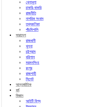
খেলাধুলা
চাকরি-বাকরি
রাজনীতি
নাগরিক সংবাদ
তথ্যকণিকা
পাঁচমিশালি
সারাদেশ
রাজধানী
খুলনা
চট্টগ্রাম
বরিশাল
ময়মনসিংহ
রংপুর
রাজশাহী
সিলেট
আন্তর্জাতিক
ধর্ম
বিজ্ঞান
আইটি বিশ্ব
উদ্ভাবন