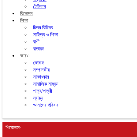
টেলিকম
বিনোদন
শিক্ষা
চিত্র বিচিত্র
সাহিত্য ও শিক্ষা
বাণী
বাতায়ন
আরও
জোকস
সম্পাদকীয়
সাক্ষাৎকার
সামাজিক মাধ্যম
পাত্র/পাত্রী
স্বাস্থ্য
আমাদের পরিবার
শিরোনাম: