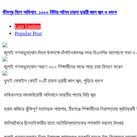
ভীমপুর বিলে অভিযান, ১২০০ মিটার অবৈধ চায়না দুয়ারী জাল জব্দ ও ধ্বংস
Last Update
Popular Post
জুলাই গণঅভ্যুত্থান দিবস উপলক্ষে চাঁপাইনবাবগঞ্জ সদর বিএনপির আলোচনা সভা ও
জুলাই গণঅভ্যুত্থান স্মরণে ৩০০ শিক্ষার্থীদের মাঝে গাছে চারা বিতরণ করেন
ধুনটে মোবাইল কোর্টে ৩২টি চায়না দুয়ারী জাল জব্দ, পুড়িয়ে ধ্বংস
ফকিরনগরে মাদকবিরোধী অভিযানে ভারতীয় পাতার বিড়ি জব্দ
ড্রাম বাজিয়ে ঝুঁকিপূর্ণ মহাসড়ক পারাপার, বীরগঞ্জে শিক্ষার্থীদের নিরাপত্তায় ব্যতিক্রম
কালিয়াকৈরে ছিনতাইকারীর হাতে অটোরিস্কাচালকের গলাকাটা মরদেহ উদ্ধার