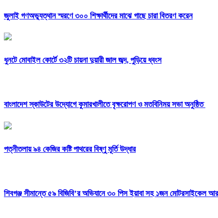
জুলাই গণঅভ্যুত্থান স্মরণে ৩০০ শিক্ষার্থীদের মাঝে গাছে চারা বিতরণ করেন
ধুনটে মোবাইল কোর্টে ৩২টি চায়না দুয়ারী জাল জব্দ, পুড়িয়ে ধ্বংস
বাংলাদেশ স্কাউটের উদ্যোগে কুমারখালীতে বৃক্ষরোপণ ও মতবিনিময় সভা অনুষ্ঠিত
পত্নীতলায় ৯৪ কেজির কষ্টি পাথরের বিষ্ণু মূর্তি উদ্ধার
শিবগঞ্জ সীমান্তে ৫৯ বিজিবি’র অভিযানে ৩০ পিস ইয়াবা সহ ১জন মোটরসাইকেল 