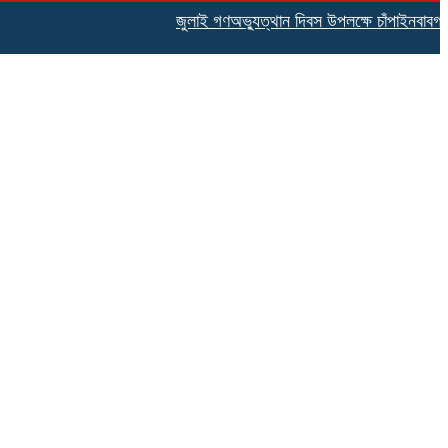
জুলাই গণঅভ্যুত্থান দিবস উপলক্ষে চাঁপাইনবাবগঞ্জ স