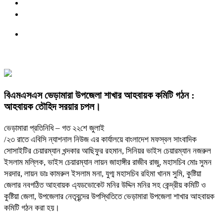
বিএমএসএস ভেড়ামারা উপজেলা শাখার আহবায়ক কমিটি গঠন :
আহবায়ক তৌহিদ সরয়ার চপল।
ভেড়ামারা প্রতিনিধি – গত ২২শে জুলাই
/২৩ রাতে এবিসি ন্যাশনাল নিউজ এর কার্যালয়ে বাংলাদেশ মফস্বল সাংবাদিক
সোসাইটির চেয়ারম্যান খন্দকার আছিফুর রহমান, সিনিয়র ভাইস চেয়ারম্যান নজরুল
ইসলাম মল্লিক, ভাইস চেয়ারম্যান লায়ন জাহাঙ্গীর রাজীব রাজু, মহাসচিব মোঃ সুমন
সরদার, লায়ন ডাঃ কামরুল ইসলাম মনা, যুগ্ম মহাসচিব রহিমা খানম সুমি, কুষ্টিয়া
জেলার নবগঠিত আহবায়ক এ্যডভোকেট মনির উদ্দিন মনির সহ কেন্দ্রীয় কমিটি ও
কুষ্টিয়া জেলা, উপজেলার নেতৃবৃন্দের উপস্থিতিতে ভেড়ামারা উপজেলা শাখার আহবায়ক
কমিটি গঠন করা হয়।