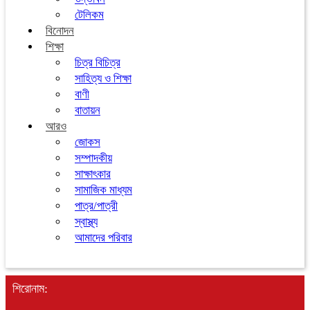
টেলিকম
বিনোদন
শিক্ষা
চিত্র বিচিত্র
সাহিত্য ও শিক্ষা
বাণী
বাতায়ন
আরও
জোকস
সম্পাদকীয়
সাক্ষাৎকার
সামাজিক মাধ্যম
পাত্র/পাত্রী
স্বাস্থ্য
আমাদের পরিবার
শিরোনাম: