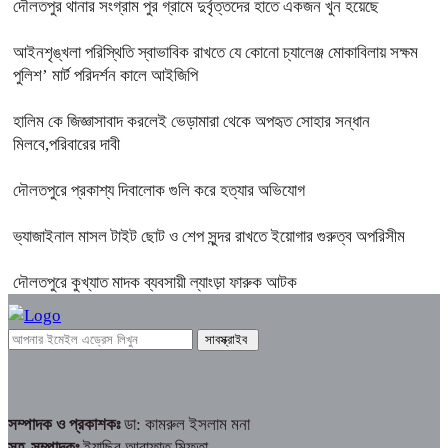
দৌলতপুর থানার সংগ্রাম পুর গ্রামে দুর্বৃত্তদের হাতে একজন খুন হয়েছে
আইনশৃঙ্খলা পরিস্থিতি স্বাভাবিক রাখতে যে কোনো চ্যালেঞ্জ মোকাবিলায় সক্ষম
পুলিশ’ মার্ট পরিদর্শন কালে আইজিপি
হালিম কে জিজ্ঞাসাবাদ করলেই ভেড়ামারা থেকে অপহৃত সোহার সন্ধান
মিলবে,পরিবারের দাবী
দৌলতপুরে প্রকাশ্য দিবালোক গুলি করে হত্যার অভিযোগ
ভ্যাজাইনাল মাসল টাইট ছোট ও শেপ সুন্দর রাখতে ইয়োগার গুরুত্ব অপরিসীম
দৌলতপুরে কুখ্যাত মাদক ব্যবসায়ী ল্যাংড়া ফারুক আটক
সম্পাদক ও প্রকাশকঃ
ডা: কামরুল ইসলাম মনা
সহ-সম্পাদকঃ
ইয়াছির আরাফাত মিফতা