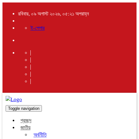
রবিবার, ০৯ অগাস্ট ২০২৬, ০৫:২১ অপরাহ্ন
ই-পেপার
Toggle navigation
প্রচ্ছদ
জাতীয়
অর্থনীতি