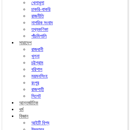
খেলাধুলা
চাকরি-বাকরি
রাজনীতি
নাগরিক সংবাদ
তথ্যকণিকা
পাঁচমিশালি
সারাদেশ
রাজধানী
খুলনা
চট্টগ্রাম
বরিশাল
ময়মনসিংহ
রংপুর
রাজশাহী
সিলেট
আন্তর্জাতিক
ধর্ম
বিজ্ঞান
আইটি বিশ্ব
উদ্ভাবন