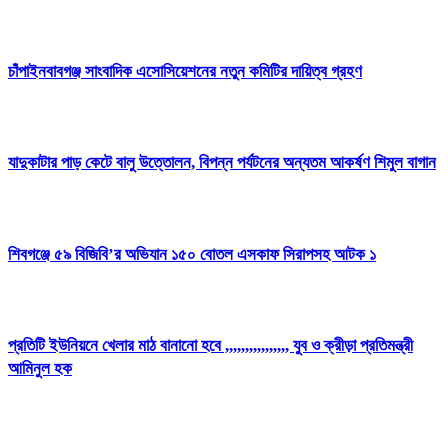
চাঁপাইনবাবগঞ্জ সাংবাদিক এসোসিয়েশনের নতুন কমিটির দায়িত্ব গ্রহণ
যাদুকাটার পাড় কেটে বালু উত্তোলন, বিপন্ন পর্যটনের অন্যতম আকর্ষণ শিমুল বাগান
শিবগঞ্জে ৫৯ বিজিবি’র অভিযান ১৫০ বোতল এসকাফ সিরাপসহ আটক ১
প্রতিটি ইউনিয়নে খেলার মাঠ বানানো হবে ,,,,,,,,,,,,,,,, যুব ও ক্রীড়া প্রতিমন্ত্রী
আমিনুল হক