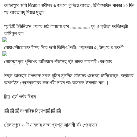
তাহিরপুরে জমি বিরোধে নারীসহ ৬ জনকে কুপিয়ে আহত ; চিকিৎসাধীন থাকার ১২ দিন
পর আহত মধু মিয়ার মৃত্যু
প্রতিটি ইউনিয়নে খেলার মাঠ বানানো হবে ,,,,,,,,,,,,,,,, যুব ও ক্রীড়া প্রতিমন্ত্রী
আমিনুল হক
নোয়াখালীতে তরুণীদের দিয়ে পর্নো ভিডিও তৈরি: গ্রেপ্তার ৫, উদ্ধার ৪ তরুণী
গোমস্তাপুরে পুলিশের অভিযানে গাঁজাসহ দুই মাদক কারবারি গ্রেপ্তার
ঈদুল আজহার উপলক্ষে সকল মুমিন মুসলিম ভাইদের শুভেচ্ছা জানিয়েছেন ভেড়ামারা
অনলাইন প্রেসক্লাবের সভাপতি লায়ন ডাঃ কামরুল ইসলাম মনা ।
হিন্দু ধর্মে পর্দার বিধান
📰📰📰সাংবাদিক নিয়োগ📰📰📰
দৌলতপুরে ৩ টি মামলায় সাজা প্রাপ্ত আসামী রবি গ্রেফতার