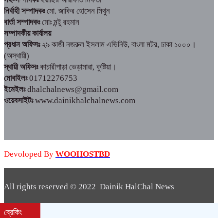
নির্বাহী সম্পাদকঃ
মো. জাকির হোসেন মিথুন
বার্তা সম্পাদকঃ
মোঃ মন্টু রহমান
সম্পাদকীয় কার্যালয়
প্রধান অফিসঃ
২৯ কাজী নজরুল ইসলাম এভিনিউ, বাংলা মটর, ঢাকা ১০০০।
(অস্থায়ী)
স্থায়ী অফিসঃ
কাচারীপাড়া ভেড়ামারা, কুষ্টিয়া।
মোবাইলঃ
01712276753
ইমেইলঃ
dhalchalnews@gmail.com
ওয়েবসাইটঃ
www.dainikhalchalnews.com
Devoloped By
WOOHOSTBD
All rights reserved © 2022 Dainik HalChal News
WooHostBD
Design By
ব্রেকিং