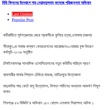
বিডি ক্লিনের উদ্যোগে শাহ্ নেয়ামতুল্লাহ কলেজে পরিচ্ছন্নতা অভিযান
Last Update
Popular Post
কটিয়াদীতে পূর্বশত্রুতার জেরে প্রবাসীকে কুপিয়ে হত্যা,এলাকায় চাঞ্চল্য
সীতাকুণ্ডে সমাজ কল্যাণ ফেডারেশনের আয়োজনে৩০হাজার বৃক্ষ বিতরণ
কর্মসূচি-২০২৬ অনুষ্ঠিত
চাঁপাইনবাবগঞ্জ সাংবাদিক এসোসিয়েশনের নতুন কমিটির দায়িত্ব গ্রহণ
ব্যবসায়ীর মাথায় পিস্তল ঠেকিয়ে মারধর, তাহিরপুরে উত্তেজনা
যাদুকাটার পাড় কেটে বালু উত্তোলন, বিপন্ন পর্যটনের অন্যতম আকর্ষণ শিমুল
বাগান
শিবগঞ্জে ৫৯ বিজিবি’র অভিযান ১৫০ বোতল এসকাফ সিরাপসহ আটক ১