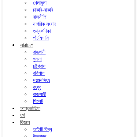
খেলাধুলা
চাকরি-বাকরি
রাজনীতি
নাগরিক সংবাদ
তথ্যকণিকা
পাঁচমিশালি
সারাদেশ
রাজধানী
খুলনা
চট্টগ্রাম
বরিশাল
ময়মনসিংহ
রংপুর
রাজশাহী
সিলেট
আন্তর্জাতিক
ধর্ম
বিজ্ঞান
আইটি বিশ্ব
উদ্ভাবন