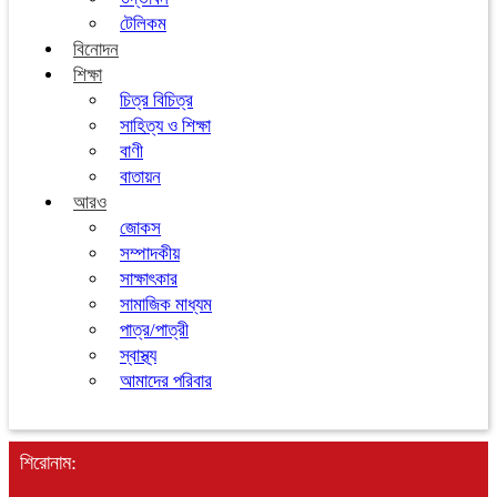
টেলিকম
বিনোদন
শিক্ষা
চিত্র বিচিত্র
সাহিত্য ও শিক্ষা
বাণী
বাতায়ন
আরও
জোকস
সম্পাদকীয়
সাক্ষাৎকার
সামাজিক মাধ্যম
পাত্র/পাত্রী
স্বাস্থ্য
আমাদের পরিবার
শিরোনাম: