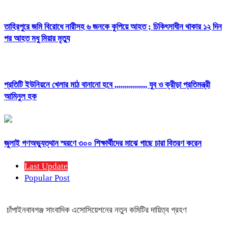
তাহিরপুরে জমি বিরোধে নারীসহ ৬ জনকে কুপিয়ে আহত ; চিকিৎসাধীন থাকার ১২ দিন
পর আহত মধু মিয়ার মৃত্যু
প্রতিটি ইউনিয়নে খেলার মাঠ বানানো হবে ,,,,,,,,,,,,,,,, যুব ও ক্রীড়া প্রতিমন্ত্রী
আমিনুল হক
জুলাই গণঅভ্যুত্থান স্মরণে ৩০০ শিক্ষার্থীদের মাঝে গাছে চারা বিতরণ করেন
Last Update
Popular Post
চাঁপাইনবাবগঞ্জ সাংবাদিক এসোসিয়েশনের নতুন কমিটির দায়িত্ব গ্রহণ