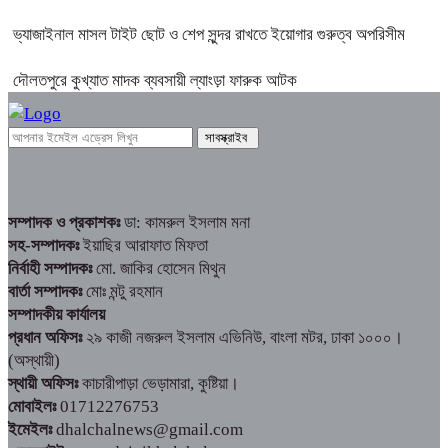
ভ্যাজাইনাল মাসল টাইট ছোট ও শেপ সুন্দর রাখতে ইয়োগার গুরুত্ব অপরিসীম
দৌলতপুরে কুখ্যাত মাদক ব্যবসায়ী ল্যাংড়া ফারুক আটক
সম্পাদক ও প্রকাশকঃ
ডা: কামরুল ইসলাম মনা
সহ-সম্পাদকঃ
ইয়াছির আরাফাত মিফতা
নির্বাহী সম্পাদকঃ
মো. জাকির হোসেন মিথুন
বার্তা সম্পাদকঃ
মোঃ মন্টু রহমান
সম্পাদকীয় কার্যালয়
প্রধান অফিসঃ
২৯ কাজী নজরুল ইসলাম এভিনিউ, বাংলা মটর, ঢাকা ১০০০।
(অস্থায়ী)
স্থায়ী অফিসঃ
কাচারীপাড়া ভেড়ামারা, কুষ্টিয়া।
মোবাইলঃ
01712276753
ইমেইলঃ
dhalchalnews@gmail.com