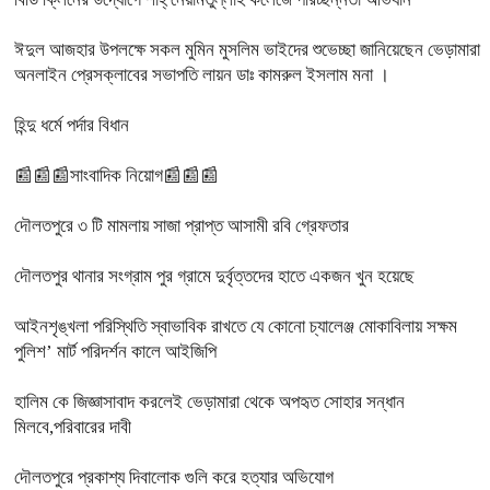
ঈদুল আজহার উপলক্ষে সকল মুমিন মুসলিম ভাইদের শুভেচ্ছা জানিয়েছেন ভেড়ামারা
অনলাইন প্রেসক্লাবের সভাপতি লায়ন ডাঃ কামরুল ইসলাম মনা ।
হিন্দু ধর্মে পর্দার বিধান
📰📰📰সাংবাদিক নিয়োগ📰📰📰
দৌলতপুরে ৩ টি মামলায় সাজা প্রাপ্ত আসামী রবি গ্রেফতার
দৌলতপুর থানার সংগ্রাম পুর গ্রামে দুর্বৃত্তদের হাতে একজন খুন হয়েছে
আইনশৃঙ্খলা পরিস্থিতি স্বাভাবিক রাখতে যে কোনো চ্যালেঞ্জ মোকাবিলায় সক্ষম
পুলিশ’ মার্ট পরিদর্শন কালে আইজিপি
হালিম কে জিজ্ঞাসাবাদ করলেই ভেড়ামারা থেকে অপহৃত সোহার সন্ধান
মিলবে,পরিবারের দাবী
দৌলতপুরে প্রকাশ্য দিবালোক গুলি করে হত্যার অভিযোগ