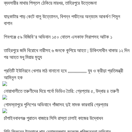
ব্যবসায়ীর মাথায় পিস্তল ঠেকিয়ে মারধর, তাহিরপুরে উত্তেজনা
যাদুকাটার পাড় কেটে বালু উত্তোলন, বিপন্ন পর্যটনের অন্যতম আকর্ষণ শিমুল
বাগান
শিবগঞ্জে ৫৯ বিজিবি’র অভিযান ১৫০ বোতল এসকাফ সিরাপসহ আটক ১
তাহিরপুরে জমি বিরোধে নারীসহ ৬ জনকে কুপিয়ে আহত ; চিকিৎসাধীন থাকার ১২ দিন
পর আহত মধু মিয়ার মৃত্যু
প্রতিটি ইউনিয়নে খেলার মাঠ বানানো হবে ,,,,,,,,,,,,,,,, যুব ও ক্রীড়া প্রতিমন্ত্রী
আমিনুল হক
নোয়াখালীতে তরুণীদের দিয়ে পর্নো ভিডিও তৈরি: গ্রেপ্তার ৫, উদ্ধার ৪ তরুণী
গোমস্তাপুরে পুলিশের অভিযানে গাঁজাসহ দুই মাদক কারবারি গ্রেপ্তার
চাঁপাইনবাবগঞ্জ পুরাতন বাজারে সিসি রাস্তা ঢালাই কাজের উদ্বোধন
বিডি ক্লিনের উদ্যোগে শাহ্ নেয়ামতুল্লাহ কলেজে পরিচ্ছন্নতা অভিযান