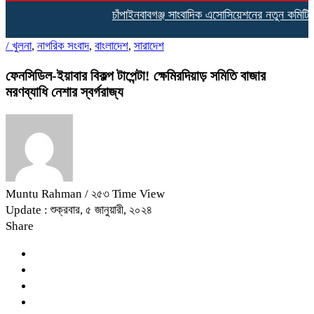
চাঁপাইনবাবগঞ্জ সাংবাদিক এসোসিয়েশনের নতুন কমিটির দা
/
খুলনা
,
নাগরিক সংবাদ
,
বাংলাদেশ
,
সারাদেশ
ফেনসিডিল-ইয়াবার বিকল্প টাপেন্টা! ক্ষেমিরদিয়াড় সমিতি বাজার
মরণব্যাধি নেশার স্বর্গরাজ্য
Muntu Rahman
/ ২৫৩ Time View
Update : শুক্রবার, ৫ জানুয়ারী, ২০২৪
Share