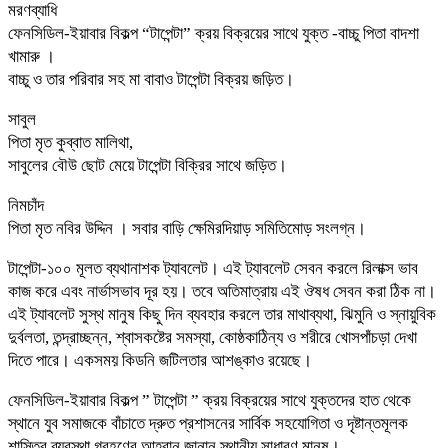
মরণব্যাধি
ফেনসিডিল-ইয়াবার বিকল্প “টাপেন্টা” ক্রয় বিক্রয়ের সাথে যুক্ত -বাচ্চু পিতা বাদশা
খামারু ।
বাচ্চু ও তার পরিবার সহ মা বাবাও টাপেন্টা বিক্রয় জড়িত।
সাবুল
পিতা মৃত কুব্বাত মালিথা,
সাবুলের বৌউ ছোট মেয়ে টাপেন্টা বিক্রির সাথে জড়িত।
নিমচাঁদ
পিতা মৃত নবির উদ্দিন । সবার বাড়ি ক্ষেমিরদিয়াড় সমিতিমোড় সংলগ্ন।
টাপেন্টা-১০০ মূলত ব্যথানাশক ট্যাবলেট। এই ট্যাবলেট সেবন করলে রিলাক্স ভাব
কাজ করে এবং নার্ভাসভাব দূর হয়। তবে অতিমাত্রায় এই ঔষধ সেবন করা ঠিক না।
এই ট্যাবলেট সুস্থ মানুষ কিছু দিন ব্যবহার করলে তার মাথাব্যথা, ঝিমুনি ও স্নায়ুবিক
দুর্বলতা, তন্দ্রাচ্ছন্ন, শ্বাসকষ্টের সমস্যা, কোষ্ঠকাঠিন্য ও শরীরে খোসপাঁচড়া দেখা
দিতে পারে। একসময় কিডনি জটিলতার আশঙ্কাও রয়েছে।
ফেনসিডিল-ইয়াবার বিকল্প ” টাপেন্টা ” ক্রয় বিক্রয়ের সাথে যুক্তদের হাত থেকে
স্থানে যুব সমাজকে বাঁচাতে দ্রুত প্রশাসনের সার্বিক সহযোগিতা ও দৃষ্টান্তমূলক
শাস্তির ব্যবস্থা গ্রহণের আহ্বান জানান স্থানীয় সাধারণ মানুষ।