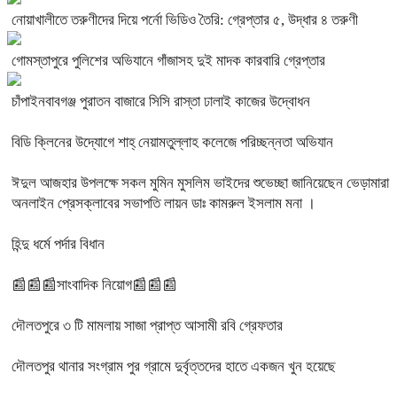
নোয়াখালীতে তরুণীদের দিয়ে পর্নো ভিডিও তৈরি: গ্রেপ্তার ৫, উদ্ধার ৪ তরুণী
গোমস্তাপুরে পুলিশের অভিযানে গাঁজাসহ দুই মাদক কারবারি গ্রেপ্তার
চাঁপাইনবাবগঞ্জ পুরাতন বাজারে সিসি রাস্তা ঢালাই কাজের উদ্বোধন
বিডি ক্লিনের উদ্যোগে শাহ্ নেয়ামতুল্লাহ কলেজে পরিচ্ছন্নতা অভিযান
ঈদুল আজহার উপলক্ষে সকল মুমিন মুসলিম ভাইদের শুভেচ্ছা জানিয়েছেন ভেড়ামারা
অনলাইন প্রেসক্লাবের সভাপতি লায়ন ডাঃ কামরুল ইসলাম মনা ।
হিন্দু ধর্মে পর্দার বিধান
📰📰📰সাংবাদিক নিয়োগ📰📰📰
দৌলতপুরে ৩ টি মামলায় সাজা প্রাপ্ত আসামী রবি গ্রেফতার
দৌলতপুর থানার সংগ্রাম পুর গ্রামে দুর্বৃত্তদের হাতে একজন খুন হয়েছে