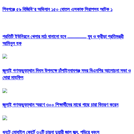
শিবগঞ্জে ৫৯ বিজিবি’র অভিযান ১৫০ বোতল এসকাফ সিরাপসহ আটক ১
প্রতিটি ইউনিয়নে খেলার মাঠ বানানো হবে ,,,,,,,,,,,,,,,, যুব ও ক্রীড়া প্রতিমন্ত্রী
আমিনুল হক
জুলাই গণঅভ্যুত্থান দিবস উপলক্ষে চাঁপাইনবাবগঞ্জ সদর বিএনপির আলোচনা সভা ও
দোয়া মাহফিল
জুলাই গণঅভ্যুত্থান স্মরণে ৩০০ শিক্ষার্থীদের মাঝে গাছে চারা বিতরণ করেন
ধুনটে মোবাইল কোর্টে ৩২টি চায়না দুয়ারী জাল জব্দ, পুড়িয়ে ধ্বংস