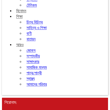
টেলিকম
বিনোদন
শিক্ষা
চিত্র বিচিত্র
সাহিত্য ও শিক্ষা
বাণী
বাতায়ন
আরও
জোকস
সম্পাদকীয়
সাক্ষাৎকার
সামাজিক মাধ্যম
পাত্র/পাত্রী
স্বাস্থ্য
আমাদের পরিবার
শিরোনাম: