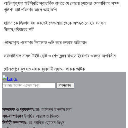
আইনশৃঙ্খলা পরিস্থিতি স্বাভাবিক রাখতে যে কোনো চ্যালেঞ্জ মোকাবিলায় সক্ষম
পুলিশ’ মার্ট পরিদর্শন কালে আইজিপি
হালিম কে জিজ্ঞাসাবাদ করলেই ভেড়ামারা থেকে অপহৃত সোহার সন্ধান
মিলবে,পরিবারের দাবী
দৌলতপুরে প্রকাশ্য দিবালোক গুলি করে হত্যার অভিযোগ
ভ্যাজাইনাল মাসল টাইট ছোট ও শেপ সুন্দর রাখতে ইয়োগার গুরুত্ব অপরিসীম
দৌলতপুরে কুখ্যাত মাদক ব্যবসায়ী ল্যাংড়া ফারুক আটক
সম্পাদক ও প্রকাশকঃ
ডা: কামরুল ইসলাম মনা
সহ-সম্পাদকঃ
ইয়াছির আরাফাত মিফতা
নির্বাহী সম্পাদকঃ
মো. জাকির হোসেন মিথুন