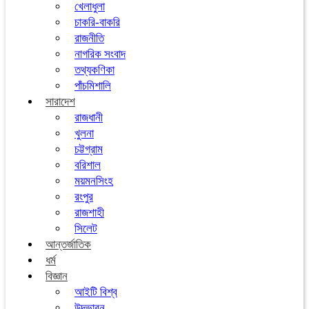
খেলাধুলা
চাকরি-বাকরি
রাজনীতি
নাগরিক সংবাদ
তথ্যকণিকা
পাঁচমিশালি
সারাদেশ
রাজধানী
খুলনা
চট্টগ্রাম
বরিশাল
ময়মনসিংহ
রংপুর
রাজশাহী
সিলেট
আন্তর্জাতিক
ধর্ম
বিজ্ঞান
আইটি বিশ্ব
উদ্ভাবন