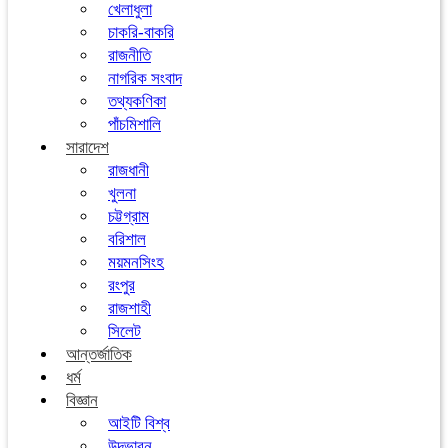
খেলাধুলা
চাকরি-বাকরি
রাজনীতি
নাগরিক সংবাদ
তথ্যকণিকা
পাঁচমিশালি
সারাদেশ
রাজধানী
খুলনা
চট্টগ্রাম
বরিশাল
ময়মনসিংহ
রংপুর
রাজশাহী
সিলেট
আন্তর্জাতিক
ধর্ম
বিজ্ঞান
আইটি বিশ্ব
উদ্ভাবন