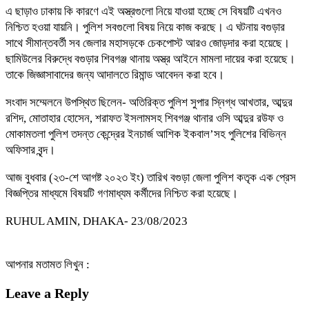
এ ছাড়াও ঢাকায় কি কারণে এই অস্ত্রগুলো নিয়ে যাওয়া হচ্ছে সে বিষয়টি এখনও
নিশ্চিত হওয়া যায়নি। পুলিশ সবগুলো বিষয় নিয়ে কাজ করছে। এ ঘটনায় বগুড়ার
সাথে সীমান্তবর্তী সব জেলার মহাসড়কে চেকপোস্ট আরও জোড়দার করা হয়েছে।
ছামিউলের বিরুদ্ধে বগুড়ার শিবগঞ্জ থানায় অস্ত্র আইনে মামলা দায়ের করা হয়েছে।
তাকে জিজ্ঞাসাবাদের জন্য আদালতে রিমান্ড আবেদন করা হবে।
সংবাদ সম্মেলনে উপস্থিত ছিলেন- অতিরিক্ত পুলিশ সুপার স্নিগ্ধ আখতার, আব্দুর
রশিদ, মোতাহার হোসেন, শরাফত ইসলামসহ শিবগঞ্জ থানার ওসি আব্দুর রউফ ও
মোকামতলা পুলিশ তদন্ত কেন্দ্রের ইনচার্জ আশিক ইকবাল’সহ পুলিশের বিভিন্ন
অফিসার বৃন্দ।
আজ বুধবার (২৩-শে আগষ্ট ২০২৩ ইং) তারিখ বগুড়া জেলা পুলিশ কতৃক এক প্রেস
বিজ্ঞপ্তির মাধ্যমে বিষয়টি গণমাধ্যম কর্মীদের নিশ্চিত করা হয়েছে।
RUHUL AMIN, DHAKA- 23/08/2023
আপনার মতামত লিখুন :
Leave a Reply