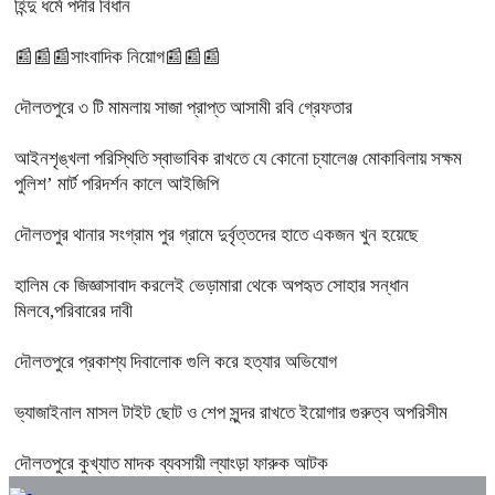
হিন্দু ধর্মে পর্দার বিধান
📰📰📰সাংবাদিক নিয়োগ📰📰📰
দৌলতপুরে ৩ টি মামলায় সাজা প্রাপ্ত আসামী রবি গ্রেফতার
আইনশৃঙ্খলা পরিস্থিতি স্বাভাবিক রাখতে যে কোনো চ্যালেঞ্জ মোকাবিলায় সক্ষম
পুলিশ’ মার্ট পরিদর্শন কালে আইজিপি
দৌলতপুর থানার সংগ্রাম পুর গ্রামে দুর্বৃত্তদের হাতে একজন খুন হয়েছে
হালিম কে জিজ্ঞাসাবাদ করলেই ভেড়ামারা থেকে অপহৃত সোহার সন্ধান
মিলবে,পরিবারের দাবী
দৌলতপুরে প্রকাশ্য দিবালোক গুলি করে হত্যার অভিযোগ
ভ্যাজাইনাল মাসল টাইট ছোট ও শেপ সুন্দর রাখতে ইয়োগার গুরুত্ব অপরিসীম
দৌলতপুরে কুখ্যাত মাদক ব্যবসায়ী ল্যাংড়া ফারুক আটক