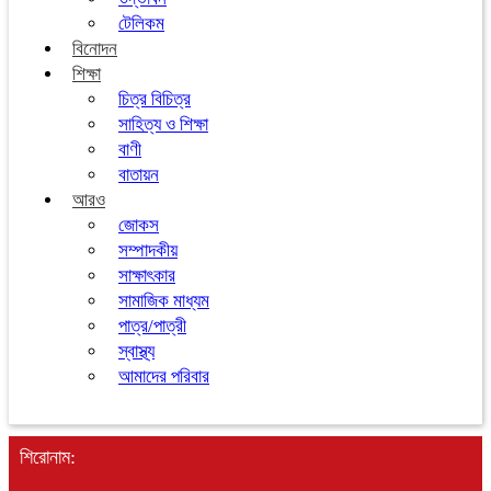
টেলিকম
বিনোদন
শিক্ষা
চিত্র বিচিত্র
সাহিত্য ও শিক্ষা
বাণী
বাতায়ন
আরও
জোকস
সম্পাদকীয়
সাক্ষাৎকার
সামাজিক মাধ্যম
পাত্র/পাত্রী
স্বাস্থ্য
আমাদের পরিবার
শিরোনাম: