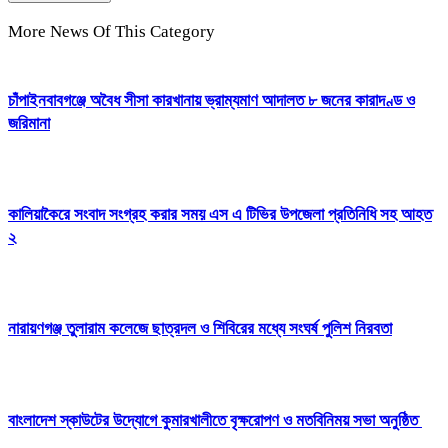
More News Of This Category
চাঁপাইনবাবগঞ্জে অবৈধ সীসা কারখানায় ভ্রাম্যমাণ আদালত ৮ জনের কারাদণ্ড ও
জরিমানা
কালিয়াকৈরে সংবাদ সংগ্রহ করার সময় এস এ টিভির উপজেলা প্রতিনিধি সহ আহত
২
নারায়ণগঞ্জ তুলারাম কলেজে ছাত্রদল ও শিবিরের মধ্যে সংঘর্ষ পুলিশ নিরবতা
বাংলাদেশ স্কাউটের উদ্যোগে কুমারখালীতে বৃক্ষরোপণ ও মতবিনিময় সভা অনুষ্ঠিত