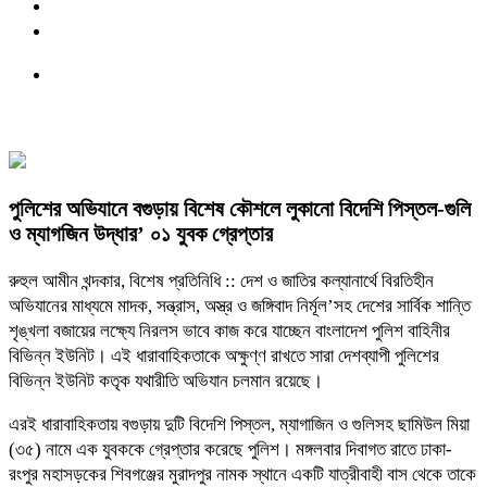
পুলিশের অভিযানে বগুড়ায় বিশেষ কৌশলে লুকানো বিদেশি পিস্তল-গুলি
ও ম্যাগজিন উদ্ধার’ ০১ যুবক গ্রেপ্তার
রুহুল আমীন খন্দকার, বিশেষ প্রতিনিধি :: দেশ ও জাতির কল্যানার্থে বিরতিহীন
অভিযানের মাধ্যমে মাদক, সন্ত্রাস, অস্ত্র ও জঙ্গিবাদ নির্মূল’সহ দেশের সার্বিক শান্তি
শৃঙ্খলা বজায়ের লক্ষ্যে নিরলস ভাবে কাজ করে যাচ্ছেন বাংলাদেশ পুলিশ বাহিনীর
বিভিন্ন ইউনিট। এই ধারাবাহিকতাকে অক্ষুণ্ণ রাখতে সারা দেশব্যাপী পুলিশের
বিভিন্ন ইউনিট কতৃক যথারীতি অভিযান চলমান রয়েছে।
এরই ধারাবাহিকতায় বগুড়ায় দুটি বিদেশি পিস্তল, ম্যাগাজিন ও গুলিসহ ছামিউল মিয়া
(৩৫) নামে এক যুবককে গ্রেপ্তার করেছে পুলিশ। মঙ্গলবার দিবাগত রাতে ঢাকা-
রংপুর মহাসড়কের শিবগঞ্জের মুরাদপুর নামক স্থানে একটি যাত্রীবাহী বাস থেকে তাকে