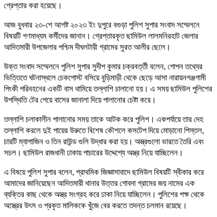
গ্রেপ্তার করা হয়েছে।
আজ বুধবার ২৩-শে আগষ্ট ২০২৩ ইং দুপুরে বগুড়া পুলিশ সুপার সংবাদ সম্মেলনে
বিষয়টি গণমাধ্যম কর্মীদের জানান। গ্রেপ্তারকৃত ছামিউল লালমনিরহাট জেলার
আদিতমারী উপজেলার পশ্চিম দীঘলটারী গ্রামের সুরত আলীর ছেলে।
উক্ত সংবাদ সম্মেলনে পুলিশ সুপার সুদীপ কুমার চক্রবর্ত্তী বলেন, গোপন তথ্যের
ভিত্তিতে ঘটনাস্থলে চেকপোস্ট বসিয়ে বুড়িমাড়ী থেকে ছেড়ে আসা নারায়নগঞ্জগামী
পিংকী পরিবহনের একটি বাস থামিয়ে তল্লাশি চালানো হয়। এ সময় ছামিউল পুলিশের
উপস্থিতি টের পেয়ে বাসের জানালা দিয়ে পালানোর চেষ্টা করে।
তল্লাশি চলাকালীন পালানোর সময় তাকে আটক করে পুলিশ। একপর্যায়ে তার দেহ
তল্লাশি করলে দুই পায়ের উরুতে বিশেষ কৌশলে কসটেপ দিয়ে মোড়ানো পিস্তল,
চারটি ম্যাগাজিন ও তিন রাউন্ড গুলি উদ্ধার করা হয়। অস্ত্রগুলো ভারতে তৈরি এবং
সচল। ছামিউল রাজধানী ঢাকায় পাচারের উদ্দেশ্যে অস্ত্র নিয়ে যাচ্ছিলেন।
এ বিষয়ে পুলিশ ‍সুপার বলেন, প্রাথমিক জিজ্ঞাসাবাদে ছামিউল বিষয়টি স্বীকার করে
আমাদের জানিয়েছেন আদিতমারী থানার উত্তর গোবদা গ্রামের জয় নামের এক
ব্যক্তির কাছ থেকে অস্ত্র সংগ্রহ করে ঢাকা নিয়ে যাচ্ছিলেন। পুলিশের পক্ষ থেকে
অস্ত্রের উৎস ও প্রকৃত মালিককে খুঁজে বের করতে তদন্ত চলমান রয়েছে।