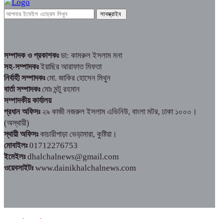
সম্পাদক ও প্রকাশকঃ
ডা: কামরুল ইসলাম মনা
সহ-সম্পাদকঃ
ইয়াছির আরাফাত মিফতা
নির্বাহী সম্পাদকঃ
মো. জাকির হোসেন মিথুন
বার্তা সম্পাদকঃ
মোঃ মন্টু রহমান
সম্পাদকীয় কার্যালয়
প্রধান অফিসঃ
২৯ কাজী নজরুল ইসলাম এভিনিউ, বাংলা মটর, ঢাকা ১০০০।
(অস্থায়ী)
স্থায়ী অফিসঃ
কাচারীপাড়া ভেড়ামারা, কুষ্টিয়া।
মোবাইলঃ
01712276753
ইমেইলঃ
dhalchalnews@gmail.com
ওয়েবসাইটঃ
www.dainikhalchalnews.com