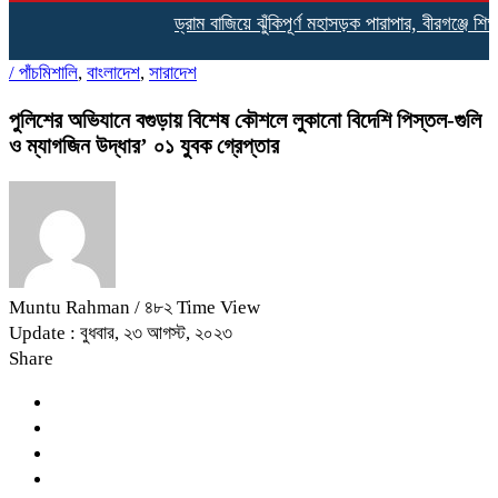
ড্রাম বাজিয়ে ঝুঁকিপূর্ণ মহাসড়ক পারাপার, বীরগঞ্জে শিক্ষার্থ
/
পাঁচমিশালি
,
বাংলাদেশ
,
সারাদেশ
পুলিশের অভিযানে বগুড়ায় বিশেষ কৌশলে লুকানো বিদেশি পিস্তল-গুলি
ও ম্যাগজিন উদ্ধার’ ০১ যুবক গ্রেপ্তার
Muntu Rahman
/ ৪৮২ Time View
Update : বুধবার, ২৩ আগস্ট, ২০২৩
Share