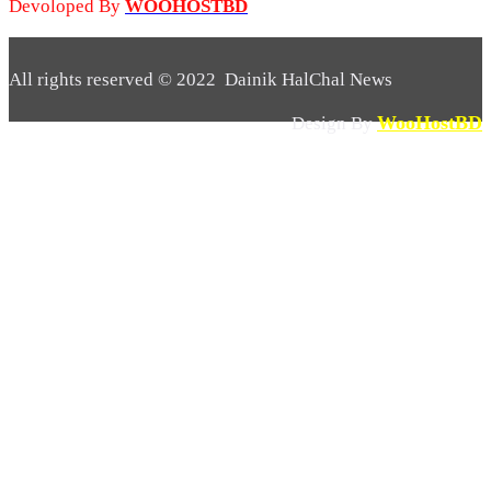
Devoloped By
WOOHOSTBD
All rights reserved © 2022 Dainik HalChal News
WooHostBD
Design By