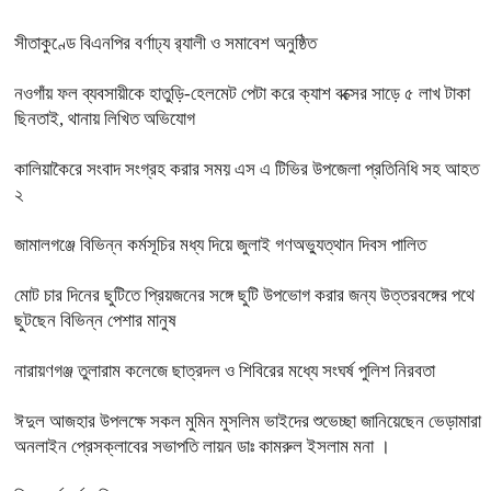
সীতাকুণ্ডে বিএনপির বর্ণাঢ্য র‍্যালী ও সমাবেশ অনুষ্ঠিত
নওগাঁয় ফল ব্যবসায়ীকে হাতুড়ি-হেলমেট পেটা করে ক্যাশ বক্সের সাড়ে ৫ লাখ টাকা
ছিনতাই, থানায় লিখিত অভিযোগ
কালিয়াকৈরে সংবাদ সংগ্রহ করার সময় এস এ টিভির উপজেলা প্রতিনিধি সহ আহত
২
জামালগঞ্জে বিভিন্ন কর্মসূচির মধ্য দিয়ে জুলাই গণঅভ্যুত্থান দিবস পালিত
মোট চার দিনের ছুটিতে প্রিয়জনের সঙ্গে ছুটি উপভোগ করার জন্য উত্তরবঙ্গের পথে
ছুটছেন বিভিন্ন পেশার মানুষ
নারায়ণগঞ্জ তুলারাম কলেজে ছাত্রদল ও শিবিরের মধ্যে সংঘর্ষ পুলিশ নিরবতা
ঈদুল আজহার উপলক্ষে সকল মুমিন মুসলিম ভাইদের শুভেচ্ছা জানিয়েছেন ভেড়ামারা
অনলাইন প্রেসক্লাবের সভাপতি লায়ন ডাঃ কামরুল ইসলাম মনা ।