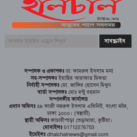
ফকিরনগরে মাদকবিরোধী অভিযানে ভারতীয়
পাতার বিড়ি জব্দ
ড্রাম বাজিয়ে ঝুঁকিপূর্ণ মহাসড়ক পারাপার,
বীরগঞ্জে শিক্ষার্থীদের নিরাপত্তায় ব্যতিক্রমী
উদ্যোগ
সম্পাদক ও প্রকাশকঃ
ডা: কামরুল ইসলাম মনা
সহ-সম্পাদকঃ
ইয়াছির আরাফাত মিফতা
নির্বাহী সম্পাদকঃ
মো. জাকির হোসেন মিথুন
বার্তা সম্পাদকঃ
মোঃ মন্টু রহমান
সম্পাদকীয় কার্যালয়
প্রধান অফিসঃ
২৯ কাজী নজরুল ইসলাম এভিনিউ, বাংলা মটর,
ঢাকা ১০০০। (অস্থায়ী)
স্থায়ী অফিসঃ
কাচারীপাড়া ভেড়ামারা, কুষ্টিয়া।
মোবাইলঃ
01712276753
ইমেইলঃ
dhalchalnews@gmail.com