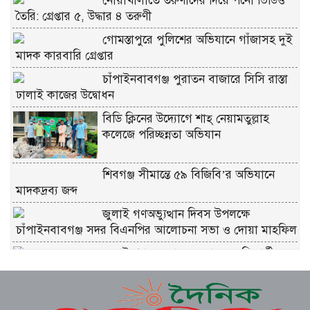
নোয়াখালীতে তরুণীদের দিয়ে পর্নো ভিডিও
তৈরি: গ্রেপ্তার ৫, উদ্ধার ৪ তরুণী
গোমস্তাপুরে পুলিশের অভিযানে গাঁজাসহ দুই
মাদক কারবারি গ্রেপ্তার
চাঁপাইনবাবগঞ্জ পুরাতন বাজারে সিসি রাস্তা
ঢালাই কাজের উদ্বোধন
বিডি ক্লিনের উদ্যোগে শাহ্ নেয়ামতুল্লাহ
কলেজে পরিচ্ছন্নতা অভিযান
শিবগঞ্জ সীমান্তে ৫৯ বিজিবি’র অভিযানে
মাদকদ্রব্য জব্দ
জুলাই গণঅভ্যুত্থান দিবস উপলক্ষে
চাঁপাইনবাবগঞ্জ সদর বিএনপির আলোচনা সভা ও দোয়া মাহফিল
জুলাই গণঅভ্যুত্থান স্মরণে ৩০০ শিক্ষার্থীদের
মাঝে গাছে চারা বিতরণ করেন
ধুনটে মোবাইল কোর্টে ৩২টি চায়না দুয়ারী
জাল জব্দ, পুড়িয়ে ধ্বংস