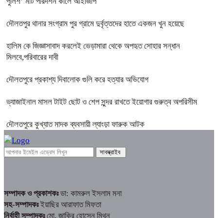
পুলিশ’ মার্ট পরিদর্শন কালে আইজিপি
দৌলতপুর থানার সংগ্রাম পুর গ্রামে দুর্বৃত্তদের হাতে একজন খুন হয়েছে
হালিম কে জিজ্ঞাসাবাদ করলেই ভেড়ামারা থেকে অপহৃত সোহার সন্ধান
মিলবে,পরিবারের দাবী
দৌলতপুরে প্রকাশ্য দিবালোক গুলি করে হত্যার অভিযোগ
ভ্যাজাইনাল মাসল টাইট ছোট ও শেপ সুন্দর রাখতে ইয়োগার গুরুত্ব অপরিসীম
দৌলতপুরে কুখ্যাত মাদক ব্যবসায়ী ল্যাংড়া ফারুক আটক
সম্পাদক ও প্রকাশকঃ
ডা: কামরুল ইসলাম মনা
সহ-সম্পাদকঃ
ইয়াছির আরাফাত মিফতা
নির্বাহী সম্পাদকঃ
মো. জাকির হোসেন মিথুন