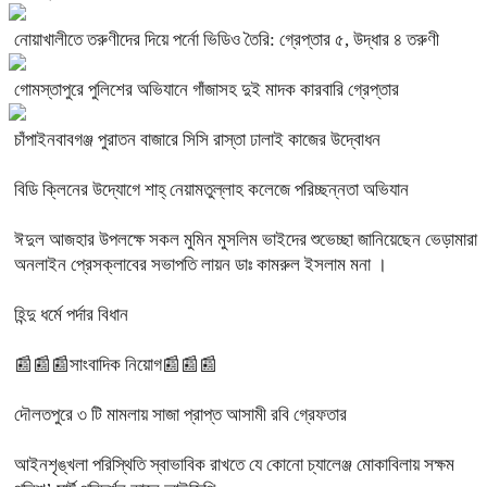
নোয়াখালীতে তরুণীদের দিয়ে পর্নো ভিডিও তৈরি: গ্রেপ্তার ৫, উদ্ধার ৪ তরুণী
গোমস্তাপুরে পুলিশের অভিযানে গাঁজাসহ দুই মাদক কারবারি গ্রেপ্তার
চাঁপাইনবাবগঞ্জ পুরাতন বাজারে সিসি রাস্তা ঢালাই কাজের উদ্বোধন
বিডি ক্লিনের উদ্যোগে শাহ্ নেয়ামতুল্লাহ কলেজে পরিচ্ছন্নতা অভিযান
ঈদুল আজহার উপলক্ষে সকল মুমিন মুসলিম ভাইদের শুভেচ্ছা জানিয়েছেন ভেড়ামারা
অনলাইন প্রেসক্লাবের সভাপতি লায়ন ডাঃ কামরুল ইসলাম মনা ।
হিন্দু ধর্মে পর্দার বিধান
📰📰📰সাংবাদিক নিয়োগ📰📰📰
দৌলতপুরে ৩ টি মামলায় সাজা প্রাপ্ত আসামী রবি গ্রেফতার
আইনশৃঙ্খলা পরিস্থিতি স্বাভাবিক রাখতে যে কোনো চ্যালেঞ্জ মোকাবিলায় সক্ষম