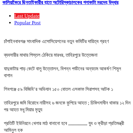
কালিয়াকৈরে ছিনতাইকারীর হাতে অটোরিস্কাচালকের গলাকাটা মরদেহ উদ্ধার
Last Update
Popular Post
চাঁপাইনবাবগঞ্জ সাংবাদিক এসোসিয়েশনের নতুন কমিটির দায়িত্ব গ্রহণ
ব্যবসায়ীর মাথায় পিস্তল ঠেকিয়ে মারধর, তাহিরপুরে উত্তেজনা
যাদুকাটার পাড় কেটে বালু উত্তোলন, বিপন্ন পর্যটনের অন্যতম আকর্ষণ শিমুল
বাগান
শিবগঞ্জে ৫৯ বিজিবি’র অভিযান ১৫০ বোতল এসকাফ সিরাপসহ আটক ১
তাহিরপুরে জমি বিরোধে নারীসহ ৬ জনকে কুপিয়ে আহত ; চিকিৎসাধীন থাকার ১২ দিন
পর আহত মধু মিয়ার মৃত্যু
প্রতিটি ইউনিয়নে খেলার মাঠ বানানো হবে ,,,,,,,,,,,,,,,, যুব ও ক্রীড়া প্রতিমন্ত্রী
আমিনুল হক