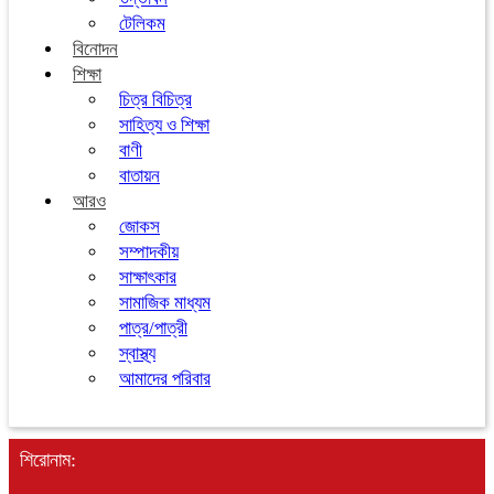
টেলিকম
বিনোদন
শিক্ষা
চিত্র বিচিত্র
সাহিত্য ও শিক্ষা
বাণী
বাতায়ন
আরও
জোকস
সম্পাদকীয়
সাক্ষাৎকার
সামাজিক মাধ্যম
পাত্র/পাত্রী
স্বাস্থ্য
আমাদের পরিবার
শিরোনাম: