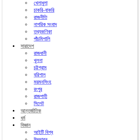
খেলাধুলা
চাকরি-বাকরি
রাজনীতি
নাগরিক সংবাদ
তথ্যকণিকা
পাঁচমিশালি
সারাদেশ
রাজধানী
খুলনা
চট্টগ্রাম
বরিশাল
ময়মনসিংহ
রংপুর
রাজশাহী
সিলেট
আন্তর্জাতিক
ধর্ম
বিজ্ঞান
আইটি বিশ্ব
উদ্ভাবন