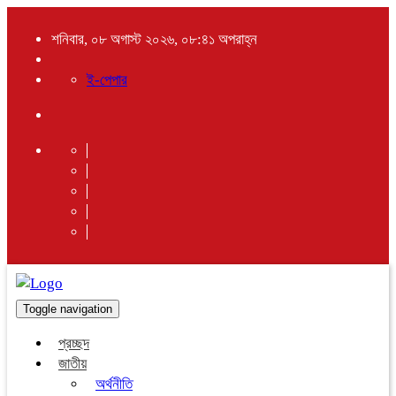
শনিবার, ০৮ অগাস্ট ২০২৬, ০৮:৪১ অপরাহ্ন
ই-পেপার
Toggle navigation
প্রচ্ছদ
জাতীয়
অর্থনীতি