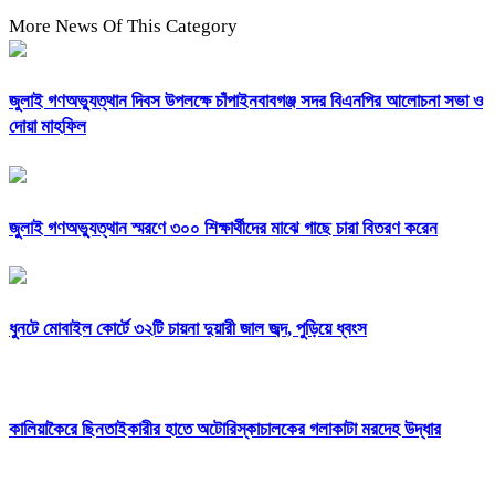
More News Of This Category
জুলাই গণঅভ্যুত্থান দিবস উপলক্ষে চাঁপাইনবাবগঞ্জ সদর বিএনপির আলোচনা সভা ও
দোয়া মাহফিল
জুলাই গণঅভ্যুত্থান স্মরণে ৩০০ শিক্ষার্থীদের মাঝে গাছে চারা বিতরণ করেন
ধুনটে মোবাইল কোর্টে ৩২টি চায়না দুয়ারী জাল জব্দ, পুড়িয়ে ধ্বংস
কালিয়াকৈরে ছিনতাইকারীর হাতে অটোরিস্কাচালকের গলাকাটা মরদেহ উদ্ধার