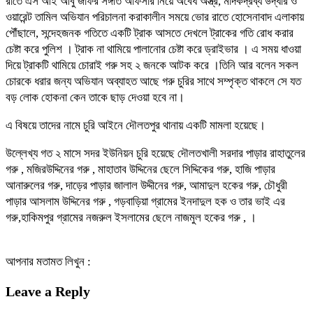
রাতে এস আই আবু জাফর সঙ্গীত অফিসার নিয়ে অবৈধ অস্ত্র, মাদকদ্রব্য উদ্ধার ও
ওয়ারেন্ট তামিল অভিযান পরিচালনা করাকালীন সময়ে ভোর রাতে হোসেনাবাদ এলাকায়
পৌঁছালে, সন্দেহজনক গতিতে একটি ট্রাক আসতে দেখলে ট্রাকের গতি রোধ করার
চেষ্টা করে পুলিশ । ট্রাক না থামিয়ে পালানোর চেষ্টা করে ড্রাইভার । এ সময় ধাওয়া
দিয়ে ট্রাকটি থামিয়ে চোরাই গরু সহ ২ জনকে আটক করে ।তিনি আর বলেন সকল
চোরকে ধরার জন্য অভিযান অব্যাহত আছে গরু চুরির সাথে সম্পৃক্ত থাকলে সে যত
বড় লোক হোকনা কেন তাকে ছাড় দেওয়া হবে না।
এ বিষয়ে তাদের নামে চুরি আইনে দৌলতপুর থানায় একটি মামলা হয়েছে।
উল্লেখ্য গত ২ মাসে সদর ইউনিয়ন চুরি হয়েছে দৌলতখালী সরদার পাড়ার রাহাতুলের
গরু , মজিরউদ্দিনের গরু , মাহাতাব উদ্দিনের ছেলে সিদ্দিকের গরু, হাজি পাড়ার
আনারুলের গরু, দাড়ের পাড়ার জালাল উদ্দীনের গরু, আমাদুল হকের গরু, চৌধুরী
পাড়ার আসলাম উদ্দিনের গরু , গড়বাড়িয়া গ্রামের ইনদাদুল হক ও তার ভাই এর
গরু,হাকিমপুর গ্রামের নজরুল ইসলামের ছেলে নাজমুল হকের গরু , ।
আপনার মতামত লিখুন :
Leave a Reply