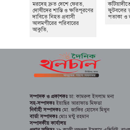
মরদেহ দ্রুত দেশে ফেরত,
কটিয়াদীতে
দোষীদের শাস্তি ও ক্ষতিপূরণের
ফুটবলের তু
দাবিতে নিহত প্রবাসী
পতাকা ও জা
আলমগীরের পরিবারের
আকুতি,
সম্পাদক ও প্রকাশকঃ
ডা: কামরুল ইসলাম মনা
সহ-সম্পাদকঃ
ইয়াছির আরাফাত মিফতা
নির্বাহী সম্পাদকঃ
মো. জাকির হোসেন মিথুন
বার্তা সম্পাদকঃ
মোঃ মন্টু রহমান
সম্পাদকীয় কার্যালয়
প্রধান অফিসঃ
২৯ কাজী নজরুল ইসলাম এভিনিউ, বাংলা 