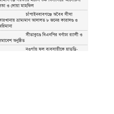
সভা ও দোয়া মাহফিল
চাঁপাইনবাবগঞ্জে অবৈধ সীসা
কারখানায় ভ্রাম্যমাণ আদালত ৮ জনের কারাদণ্ড ও
জরিমানা
সীতাকুণ্ডে বিএনপির বর্ণাঢ্য র‍্যালী ও
সমাবেশ অনুষ্ঠিত
নওগাঁয় ফল ব্যবসায়ীকে হাতুড়ি-
হেলমেট পেটা করে ক্যাশ বক্সের সাড়ে ৫ লাখ টাকা
ছিনতাই, থানায় লিখিত অভিযোগ
কালিয়াকৈরে সংবাদ সংগ্রহ করার
সময় এস এ টিভির উপজেলা প্রতিনিধি
সহ আহত ২
জামালগঞ্জে বিভিন্ন কর্মসূচির মধ্য দিয়ে
জুলাই গণঅভ্যুত্থান দিবস পালিত
মোট চার দিনের ছুটিতে প্রিয়জনের সঙ্গে
ছুটি উপভোগ করার জন্য উত্তরবঙ্গের