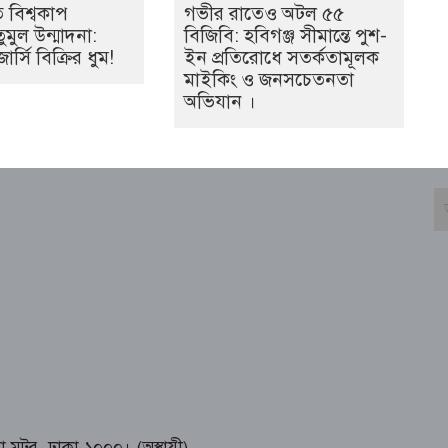
 বিশ্বকাপ
গভীর রাতেও অটল ৫৫
মুল উন্মাদনা:
বিজিবি: হবিগঞ্জ সীমান্তে পুশ-
র্সি বিক্রির ধুম!
ইন প্রতিরোধে সতর্কতামূলক
মাইকিং ও জনসচেতনতা
অভিযান ।
মটর, ঢাকা ১০০০। (অস্থায়ী)