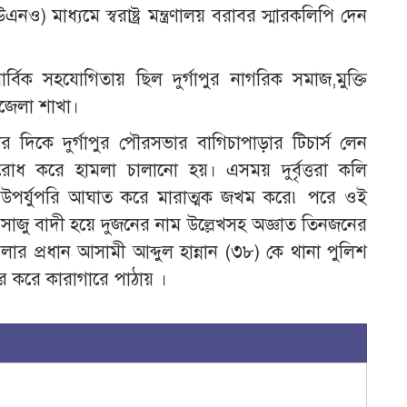
নও) মাধ্যমে স্বরাষ্ট্র মন্ত্রণালয় বরাবর স্মারকলিপি দেন
্বিক সহযোগিতায় ছিল দুর্গাপুর নাগরিক সমাজ,মুক্তি
পজেলা শাখা।
 দিকে দুর্গাপুর পৌরসভার বাগিচাপাড়ার টিচার্স লেন
োধ করে হামলা চালানো হয়। এসময় দুর্বৃত্তরা কলি
 উপর্যুপরি আঘাত করে মারাত্মক জখম করে৷ পরে ওই
ার সাজু বাদী হয়ে দুজনের নাম উল্লেখসহ অজ্ঞাত তিনজনের
লার প্রধান আসামী আব্দুল হান্নান (৩৮) কে থানা পুলিশ
জুর করে কারাগারে পাঠায় ।