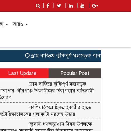
্ষা
আরও
ড্রাম বাজিয়ে ঝুঁকিপূর্ণ মহাসড়ক পারাপার, বীরগঞ্জে শিক্ষ
Last Update
Popular Post
ড্রাম বাজিয়ে ঝুঁকিপূর্ণ মহাসড়ক
পারাপার, বীরগঞ্জে শিক্ষার্থীদের নিরাপত্তায় ব্যতিক্রমী
উদ্যোগ
কালিয়াকৈরে ছিনতাইকারীর হাতে
অটোরিস্কাচালকের গলাকাটা মরদেহ উদ্ধার
জুলাই গণঅভ্যুত্থান দিবস উপলক্ষে
জামালগঞ্জ সরকারি মডেল উচ্চ বিদ্যালয়ে আলোচনা