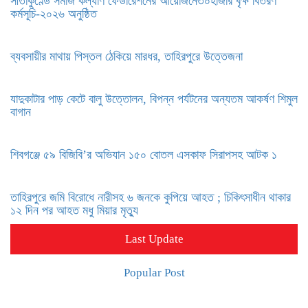
সীতাকুণ্ডে সমাজ কল্যাণ ফেডারেশনের আয়োজনে৩০হাজার বৃক্ষ বিতরণ
কর্মসূচি-২০২৬ অনুষ্ঠিত
ব্যবসায়ীর মাথায় পিস্তল ঠেকিয়ে মারধর, তাহিরপুরে উত্তেজনা
যাদুকাটার পাড় কেটে বালু উত্তোলন, বিপন্ন পর্যটনের অন্যতম আকর্ষণ শিমুল
বাগান
শিবগঞ্জে ৫৯ বিজিবি’র অভিযান ১৫০ বোতল এসকাফ সিরাপসহ আটক ১
তাহিরপুরে জমি বিরোধে নারীসহ ৬ জনকে কুপিয়ে আহত ; চিকিৎসাধীন থাকার
১২ দিন পর আহত মধু মিয়ার মৃত্যু
Last Update
Popular Post