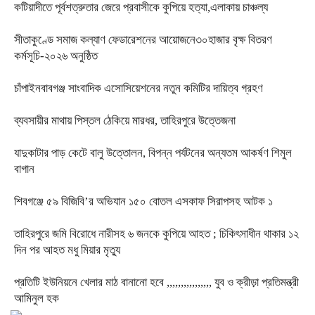
কটিয়াদীতে পূর্বশত্রুতার জেরে প্রবাসীকে কুপিয়ে হত্যা,এলাকায় চাঞ্চল্য
সীতাকুণ্ডে সমাজ কল্যাণ ফেডারেশনের আয়োজনে৩০হাজার বৃক্ষ বিতরণ
কর্মসূচি-২০২৬ অনুষ্ঠিত
চাঁপাইনবাবগঞ্জ সাংবাদিক এসোসিয়েশনের নতুন কমিটির দায়িত্ব গ্রহণ
ব্যবসায়ীর মাথায় পিস্তল ঠেকিয়ে মারধর, তাহিরপুরে উত্তেজনা
যাদুকাটার পাড় কেটে বালু উত্তোলন, বিপন্ন পর্যটনের অন্যতম আকর্ষণ শিমুল
বাগান
শিবগঞ্জে ৫৯ বিজিবি’র অভিযান ১৫০ বোতল এসকাফ সিরাপসহ আটক ১
তাহিরপুরে জমি বিরোধে নারীসহ ৬ জনকে কুপিয়ে আহত ; চিকিৎসাধীন থাকার ১২
দিন পর আহত মধু মিয়ার মৃত্যু
প্রতিটি ইউনিয়নে খেলার মাঠ বানানো হবে ,,,,,,,,,,,,,,,, যুব ও ক্রীড়া প্রতিমন্ত্রী
আমিনুল হক