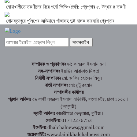
নোয়াখালীতে তরুণীদের দিয়ে পর্নো ভিডিও তৈরি: গ্রেপ্তার ৫, উদ্ধার ৪ তরুণী
গোমস্তাপুরে পুলিশের অভিযানে গাঁজাসহ দুই মাদক কারবারি গ্রেপ্তার
সম্পাদক ও প্রকাশকঃ
ডা: কামরুল ইসলাম মনা
সহ-সম্পাদকঃ
ইয়াছির আরাফাত মিফতা
নির্বাহী সম্পাদকঃ
মো. জাকির হোসেন মিথুন
বার্তা সম্পাদকঃ
মোঃ মন্টু রহমান
সম্পাদকীয় কার্যালয়
প্রধান অফিসঃ
২৯ কাজী নজরুল ইসলাম এভিনিউ, বাংলা মটর, ঢাকা ১০০০।
(অস্থায়ী)
স্থায়ী অফিসঃ
কাচারীপাড়া ভেড়ামারা, কুষ্টিয়া।
মোবাইলঃ
01712276753
ইমেইলঃ
dhalchalnews@gmail.com
ওয়েবসাইটঃ
www.dainikhalchalnews.com