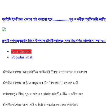
প্রতিটি ইউনিয়নে খেলার মাঠ বানানো হবে ,,,,,,,,,,,,,,,, যুব ও ক্রীড়া প্রতিমন্ত্রী আম
জুলাই গণঅভ্যুত্থান দিবস উপলক্ষে চাঁপাইনবাবগঞ্জ সদর বিএনপির আলোচনা সভা ও 
Last Update
Popular Post
চাঁপাইনবাবগঞ্জে আন্তর্জাতিক আদিবাসী দিবসে শোভাযাত্রা ও সমাবেশ
চাঁপাইনবাবগঞ্জে বাড়িতে মজুদ ককটেল বিস্ফোরণ, হতাহত নেই
গোমস্তাপুর সীমান্তে ৫ লাখ ৫৯ হাজার ভারতীয় বিড়ি ও নৌকা জব্দ
চাঁপাইনবাবগঞ্জে জাল নোট ও তৈরির সরঞ্জামসহ ২জন গ্রেপ্তার