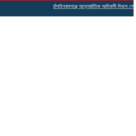
চাঁপাইনবাবগঞ্জে আন্তর্জাতিক আদিবাসী দিবসে শোভাযাত্র