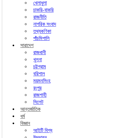
খেলাধুলা
চাকরি-বাকরি
রাজনীতি
নাগরিক সংবাদ
তথ্যকণিকা
পাঁচমিশালি
সারাদেশ
রাজধানী
খুলনা
চট্টগ্রাম
বরিশাল
ময়মনসিংহ
রংপুর
রাজশাহী
সিলেট
আন্তর্জাতিক
ধর্ম
বিজ্ঞান
আইটি বিশ্ব
উদ্ভাবন