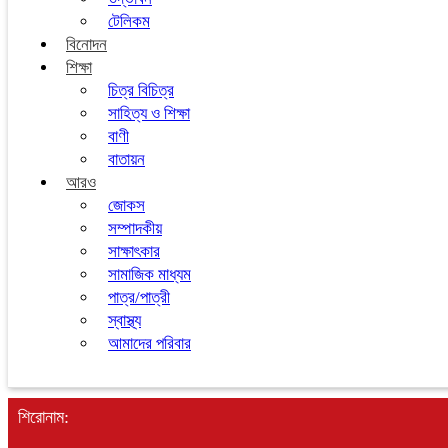
টেলিকম
বিনোদন
শিক্ষা
চিত্র বিচিত্র
সাহিত্য ও শিক্ষা
বাণী
বাতায়ন
আরও
জোকস
সম্পাদকীয়
সাক্ষাৎকার
সামাজিক মাধ্যম
পাত্র/পাত্রী
স্বাস্থ্য
আমাদের পরিবার
শিরোনাম: