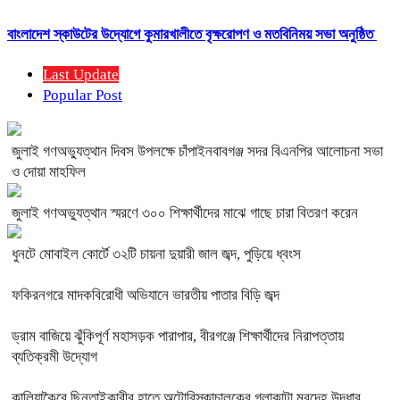
বাংলাদেশ স্কাউটের উদ্যোগে কুমারখালীতে বৃক্ষরোপণ ও মতবিনিময় সভা অনুষ্ঠিত
Last Update
Popular Post
জুলাই গণঅভ্যুত্থান দিবস উপলক্ষে চাঁপাইনবাবগঞ্জ সদর বিএনপির আলোচনা সভা
ও দোয়া মাহফিল
জুলাই গণঅভ্যুত্থান স্মরণে ৩০০ শিক্ষার্থীদের মাঝে গাছে চারা বিতরণ করেন
ধুনটে মোবাইল কোর্টে ৩২টি চায়না দুয়ারী জাল জব্দ, পুড়িয়ে ধ্বংস
ফকিরনগরে মাদকবিরোধী অভিযানে ভারতীয় পাতার বিড়ি জব্দ
ড্রাম বাজিয়ে ঝুঁকিপূর্ণ মহাসড়ক পারাপার, বীরগঞ্জে শিক্ষার্থীদের নিরাপত্তায়
ব্যতিক্রমী উদ্যোগ
কালিয়াকৈরে ছিনতাইকারীর হাতে অটোরিস্কাচালকের গলাকাটা মরদেহ উদ্ধার