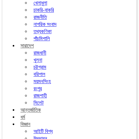
খেলাধুলা
চাকরি-বাকরি
রাজনীতি
নাগরিক সংবাদ
তথ্যকণিকা
পাঁচমিশালি
সারাদেশ
রাজধানী
খুলনা
চট্টগ্রাম
বরিশাল
ময়মনসিংহ
রংপুর
রাজশাহী
সিলেট
আন্তর্জাতিক
ধর্ম
বিজ্ঞান
আইটি বিশ্ব
উদ্ভাবন