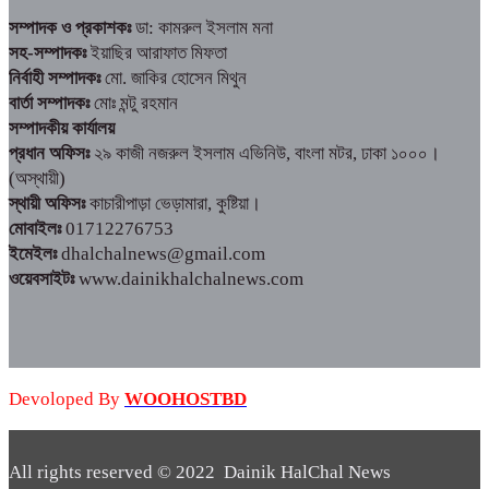
সম্পাদক ও প্রকাশকঃ
ডা: কামরুল ইসলাম মনা
সহ-সম্পাদকঃ
ইয়াছির আরাফাত মিফতা
নির্বাহী সম্পাদকঃ
মো. জাকির হোসেন মিথুন
বার্তা সম্পাদকঃ
মোঃ মন্টু রহমান
সম্পাদকীয় কার্যালয়
প্রধান অফিসঃ
২৯ কাজী নজরুল ইসলাম এভিনিউ, বাংলা মটর, ঢাকা ১০০০।
(অস্থায়ী)
স্থায়ী অফিসঃ
কাচারীপাড়া ভেড়ামারা, কুষ্টিয়া।
মোবাইলঃ
01712276753
ইমেইলঃ
dhalchalnews@gmail.com
ওয়েবসাইটঃ
www.dainikhalchalnews.com
Devoloped By
WOOHOSTBD
All rights reserved © 2022 Dainik HalChal News