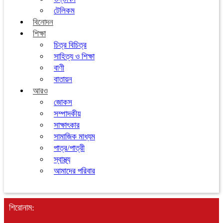
টেলিকম
বিনোদন
শিক্ষা
চিত্র বিচিত্র
সাহিত্য ও শিক্ষা
বাণী
বাতায়ন
আরও
জোকস
সম্পাদকীয়
সাক্ষাৎকার
সামাজিক মাধ্যম
পাত্র/পাত্রী
স্বাস্থ্য
আমাদের পরিবার
শিরোনাম: