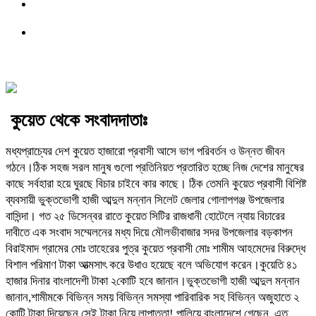
কুয়েত থেকে সংবাদদাতাঃ
মধ্যপ্রাচ্যের দেশ কুয়েত হাজারো প্রবাসী আসে ভাগ পরিবর্তন ও উন্নত জীবন
গঠনে।ঠিক সহজ সরল মানুষ গুলো প্রতিনিয়ত প্রতারিত হচ্ছে নিজ দেশের মানুষের
কাছে সর্বহারা হয়ে ঘুরছে বিচার চাইবে কার কাছে। ঠিক তেমনি কুয়েত প্রবাসী বিশিষ্ট
ব্যবসায়ী ভুক্তভোগী হাজী আব্দুল মন্নান সিলেট জেলার গোলাপগঞ্জ উপজেলার
বাসিন্দা। গত ২৫ ডিসেন্বর রাতে কুয়েত সিটির রাজধানী হোটেলে ন্যায় বিচারের
দাবীতে এক সংবাদ সম্মেলনের মধ্য দিয়ে মৌলভীবাজার সদর উপজেলার বড়কাপন
বিরাইমাদ গ্রামের মোঃ তাহেরের পুত্র কুয়েত প্রবাসী মোঃ শামীম আহমেদের বিরুদ্ধে
বিশাল পরিমাণ টাকা আত্মসাৎ করে উধাও হয়েছে বলে অভিযোগ করেন।কুয়েতি ৪১
হাজার দিনার বাংলাদেশী টাকা ২কোটি হবে জানান।ভুক্তভোগী হাজী আব্দুল মন্নান
জানান,শামীমকে বিভিন্ন সময় বিভিন্ন সমস্যা পারিবারিক সহ বিভিন্ন অজুহাতে ২
কোটি টাকা দিয়েছেন সেই টাকা নিয়ে লাপাত্তা! পালিয়ে বাংলাদেশে গেছেন, এত