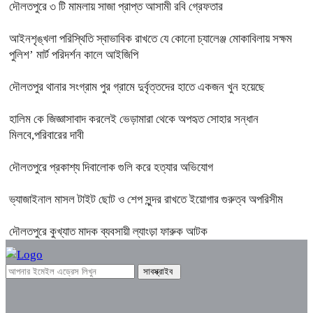
দৌলতপুরে ৩ টি মামলায় সাজা প্রাপ্ত আসামী রবি গ্রেফতার
আইনশৃঙ্খলা পরিস্থিতি স্বাভাবিক রাখতে যে কোনো চ্যালেঞ্জ মোকাবিলায় সক্ষম
পুলিশ’ মার্ট পরিদর্শন কালে আইজিপি
দৌলতপুর থানার সংগ্রাম পুর গ্রামে দুর্বৃত্তদের হাতে একজন খুন হয়েছে
হালিম কে জিজ্ঞাসাবাদ করলেই ভেড়ামারা থেকে অপহৃত সোহার সন্ধান
মিলবে,পরিবারের দাবী
দৌলতপুরে প্রকাশ্য দিবালোক গুলি করে হত্যার অভিযোগ
ভ্যাজাইনাল মাসল টাইট ছোট ও শেপ সুন্দর রাখতে ইয়োগার গুরুত্ব অপরিসীম
দৌলতপুরে কুখ্যাত মাদক ব্যবসায়ী ল্যাংড়া ফারুক আটক