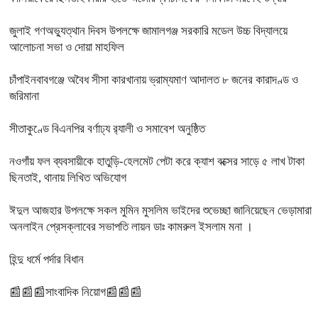
জুলাই গণঅভ্যুত্থান দিবস উপলক্ষে জামালগঞ্জ সরকারি মডেল উচ্চ বিদ্যালয়ে
আলোচনা সভা ও দোয়া মাহফিল
চাঁপাইনবাবগঞ্জে অবৈধ সীসা কারখানায় ভ্রাম্যমাণ আদালত ৮ জনের কারাদণ্ড ও
জরিমানা
সীতাকুণ্ডে বিএনপির বর্ণাঢ্য র‍্যালী ও সমাবেশ অনুষ্ঠিত
নওগাঁয় ফল ব্যবসায়ীকে হাতুড়ি-হেলমেট পেটা করে ক্যাশ বক্সের সাড়ে ৫ লাখ টাকা
ছিনতাই, থানায় লিখিত অভিযোগ
ঈদুল আজহার উপলক্ষে সকল মুমিন মুসলিম ভাইদের শুভেচ্ছা জানিয়েছেন ভেড়ামারা
অনলাইন প্রেসক্লাবের সভাপতি লায়ন ডাঃ কামরুল ইসলাম মনা ।
হিন্দু ধর্মে পর্দার বিধান
📰📰📰সাংবাদিক নিয়োগ📰📰📰