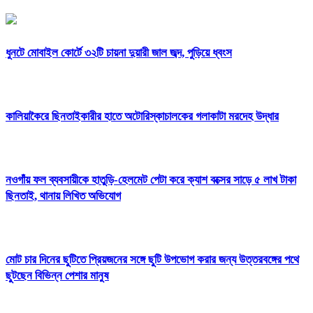
ধুনটে মোবাইল কোর্টে ৩২টি চায়না দুয়ারী জাল জব্দ, পুড়িয়ে ধ্বংস
কালিয়াকৈরে ছিনতাইকারীর হাতে অটোরিস্কাচালকের গলাকাটা মরদেহ উদ্ধার
নওগাঁয় ফল ব্যবসায়ীকে হাতুড়ি-হেলমেট পেটা করে ক্যাশ বক্সের সাড়ে ৫ লাখ টাকা
ছিনতাই, থানায় লিখিত অভিযোগ
মোট চার দিনের ছুটিতে প্রিয়জনের সঙ্গে ছুটি উপভোগ করার জন্য উত্তরবঙ্গের পথে
ছুটছেন বিভিন্ন পেশার মানুষ