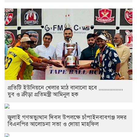
প্রতিটি ইউনিয়নে খেলার মাঠ বানানো হবে ,,,,,,,,,,,,,,,,
যুব ও ক্রীড়া প্রতিমন্ত্রী আমিনুল হক
জুলাই গণঅভ্যুত্থান দিবস উপলক্ষে চাঁপাইনবাবগঞ্জ সদর
বিএনপির আলোচনা সভা ও দোয়া মাহফিল