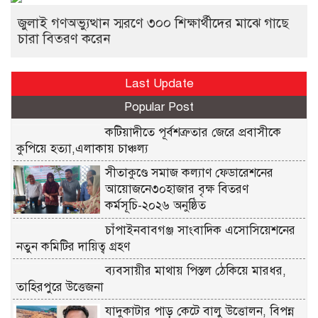
জুলাই গণঅভ্যুত্থান স্মরণে ৩০০ শিক্ষার্থীদের মাঝে গাছে
চারা বিতরণ করেন
Last Update
Popular Post
কটিয়াদীতে পূর্বশত্রুতার জেরে প্রবাসীকে
কুপিয়ে হত্যা,এলাকায় চাঞ্চল্য
সীতাকুণ্ডে সমাজ কল্যাণ ফেডারেশনের
আয়োজনে৩০হাজার বৃক্ষ বিতরণ
কর্মসূচি-২০২৬ অনুষ্ঠিত
চাঁপাইনবাবগঞ্জ সাংবাদিক এসোসিয়েশনের
নতুন কমিটির দায়িত্ব গ্রহণ
ব্যবসায়ীর মাথায় পিস্তল ঠেকিয়ে মারধর,
তাহিরপুরে উত্তেজনা
যাদুকাটার পাড় কেটে বালু উত্তোলন, বিপন্ন