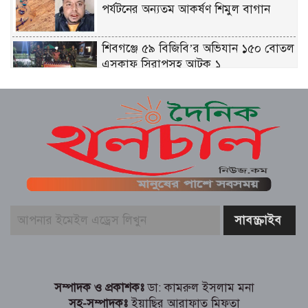
পর্যটনের অন্যতম আকর্ষণ শিমুল বাগান
শিবগঞ্জে ৫৯ বিজিবি’র অভিযান ১৫০ বোতল
এসকাফ সিরাপসহ আটক ১
তাহিরপুরে জমি বিরোধে নারীসহ ৬ জনকে
কুপিয়ে আহত ; চিকিৎসাধীন থাকার ১২ দিন
পর আহত মধু মিয়ার মৃত্যু
প্রতিটি ইউনিয়নে খেলার মাঠ বানানো হবে
,,,,,,,,,,,,,,,, যুব ও ক্রীড়া প্রতিমন্ত্রী আমিনুল
হক
নোয়াখালীতে তরুণীদের দিয়ে পর্নো ভিডিও
তৈরি: গ্রেপ্তার ৫, উদ্ধার ৪ তরুণী
গোমস্তাপুরে পুলিশের অভিযানে গাঁজাসহ দুই
মাদক কারবারি গ্রেপ্তার
সম্পাদক ও প্রকাশকঃ
ডা: কামরুল ইসলাম মনা
সহ-সম্পাদকঃ
ইয়াছির আরাফাত মিফতা