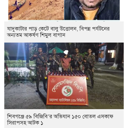
যাদুকাটার পাড় কেটে বালু উত্তোলন, বিপন্ন পর্যটনের
অন্যতম আকর্ষণ শিমুল বাগান
শিবগঞ্জে ৫৯ বিজিবি’র অভিযান ১৫০ বোতল এসকাফ
সিরাপসহ আটক ১