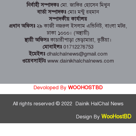
নির্বাহী সম্পাদকঃ
মো. জাকির হোসেন মিথুন
বার্তা সম্পাদকঃ
মোঃ মন্টু রহমান
সম্পাদকীয় কার্যালয়
প্রধান অফিসঃ
২৯ কাজী নজরুল ইসলাম এভিনিউ, বাংলা মটর,
ঢাকা ১০০০। (অস্থায়ী)
স্থায়ী অফিসঃ
কাচারীপাড়া ভেড়ামারা, কুষ্টিয়া।
মোবাইলঃ
01712276753
ইমেইলঃ
dhalchalnews@gmail.com
ওয়েবসাইটঃ
www.dainikhalchalnews.com
Devoloped By
WOOHOSTBD
All rights reserved © 2022 Dainik HalChal News
WooHostBD
Design By