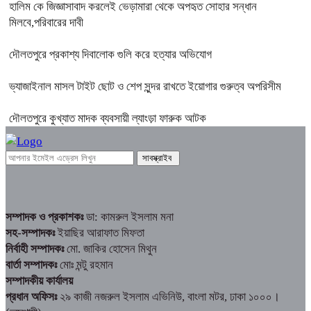
হালিম কে জিজ্ঞাসাবাদ করলেই ভেড়ামারা থেকে অপহৃত সোহার সন্ধান
মিলবে,পরিবারের দাবী
দৌলতপুরে প্রকাশ্য দিবালোক গুলি করে হত্যার অভিযোগ
ভ্যাজাইনাল মাসল টাইট ছোট ও শেপ সুন্দর রাখতে ইয়োগার গুরুত্ব অপরিসীম
দৌলতপুরে কুখ্যাত মাদক ব্যবসায়ী ল্যাংড়া ফারুক আটক
সম্পাদক ও প্রকাশকঃ
ডা: কামরুল ইসলাম মনা
সহ-সম্পাদকঃ
ইয়াছির আরাফাত মিফতা
নির্বাহী সম্পাদকঃ
মো. জাকির হোসেন মিথুন
বার্তা সম্পাদকঃ
মোঃ মন্টু রহমান
সম্পাদকীয় কার্যালয়
প্রধান অফিসঃ
২৯ কাজী নজরুল ইসলাম এভিনিউ, বাংলা মটর, ঢাকা ১০০০।