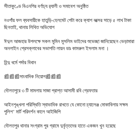
সীতাকুণ্ডে বিএনপির বর্ণাঢ্য র‍্যালী ও সমাবেশ অনুষ্ঠিত
নওগাঁয় ফল ব্যবসায়ীকে হাতুড়ি-হেলমেট পেটা করে ক্যাশ বক্সের সাড়ে ৫ লাখ টাকা
ছিনতাই, থানায় লিখিত অভিযোগ
ঈদুল আজহার উপলক্ষে সকল মুমিন মুসলিম ভাইদের শুভেচ্ছা জানিয়েছেন ভেড়ামারা
অনলাইন প্রেসক্লাবের সভাপতি লায়ন ডাঃ কামরুল ইসলাম মনা ।
হিন্দু ধর্মে পর্দার বিধান
📰📰📰সাংবাদিক নিয়োগ📰📰📰
দৌলতপুরে ৩ টি মামলায় সাজা প্রাপ্ত আসামী রবি গ্রেফতার
আইনশৃঙ্খলা পরিস্থিতি স্বাভাবিক রাখতে যে কোনো চ্যালেঞ্জ মোকাবিলায় সক্ষম
পুলিশ’ মার্ট পরিদর্শন কালে আইজিপি
দৌলতপুর থানার সংগ্রাম পুর গ্রামে দুর্বৃত্তদের হাতে একজন খুন হয়েছে