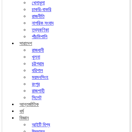
খেলাধুলা
চাকরি-বাকরি
রাজনীতি
নাগরিক সংবাদ
তথ্যকণিকা
পাঁচমিশালি
সারাদেশ
রাজধানী
খুলনা
চট্টগ্রাম
বরিশাল
ময়মনসিংহ
রংপুর
রাজশাহী
সিলেট
আন্তর্জাতিক
ধর্ম
বিজ্ঞান
আইটি বিশ্ব
উদ্ভাবন