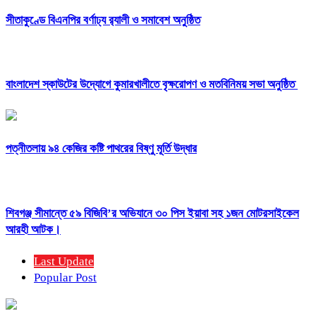
সীতাকুণ্ডে বিএনপির বর্ণাঢ্য র‍্যালী ও সমাবেশ অনুষ্ঠিত
বাংলাদেশ স্কাউটের উদ্যোগে কুমারখালীতে বৃক্ষরোপণ ও মতবিনিময় সভা অনুষ্ঠিত
পত্নীতলায় ৯৪ কেজির কষ্টি পাথরের বিষ্ণু মূর্তি উদ্ধার
শিবগঞ্জ সীমান্তে ৫৯ বিজিবি’র অভিযানে ৩০ পিস ইয়াবা সহ ১জন মোটরসাইকেল
আরহী আটক।
Last Update
Popular Post