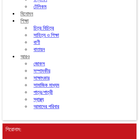
টেলিকম
বিনোদন
শিক্ষা
চিত্র বিচিত্র
সাহিত্য ও শিক্ষা
বাণী
বাতায়ন
আরও
জোকস
সম্পাদকীয়
সাক্ষাৎকার
সামাজিক মাধ্যম
পাত্র/পাত্রী
স্বাস্থ্য
আমাদের পরিবার
শিরোনাম: