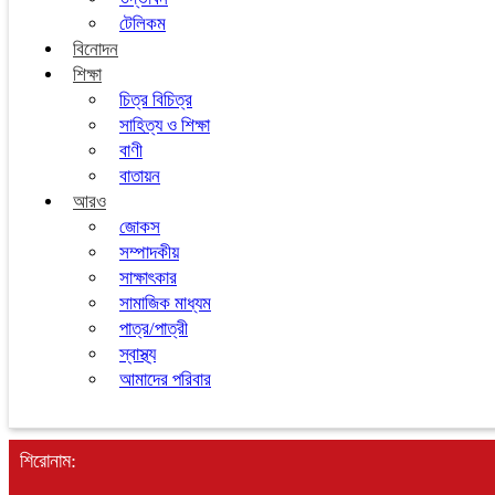
টেলিকম
বিনোদন
শিক্ষা
চিত্র বিচিত্র
সাহিত্য ও শিক্ষা
বাণী
বাতায়ন
আরও
জোকস
সম্পাদকীয়
সাক্ষাৎকার
সামাজিক মাধ্যম
পাত্র/পাত্রী
স্বাস্থ্য
আমাদের পরিবার
শিরোনাম: