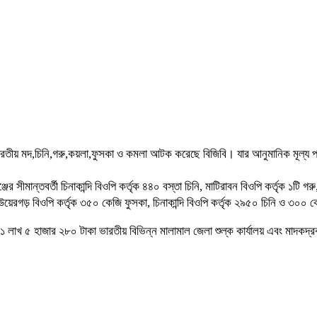
ভারতীয় মদ,চিনি,গরু,কয়লা,ফুসকা ও কমলা আটক করেছে বিজিবি। যার আনুমানিক মূল্য 
।
 সীমান্তবর্তী চিনাকান্দি বিওপি কর্তৃক ৪৪০ বস্তা চিনি, মাটিরাবন বিওপি কর্তৃক ১টি গ
, লাউয়েরগড় বিওপি কর্তৃক ৩৫০ কেজি ফুসকা, চিনাকান্দি বিওপি কর্তৃক ২৯৫০ চিনি ও 
লাখ ৫ হাজার ২৮০ টাকা ভারতীয় বিভিন্ন মালামাল জেলা শুল্ক কার্যালয় এবং মাদকদ্রব