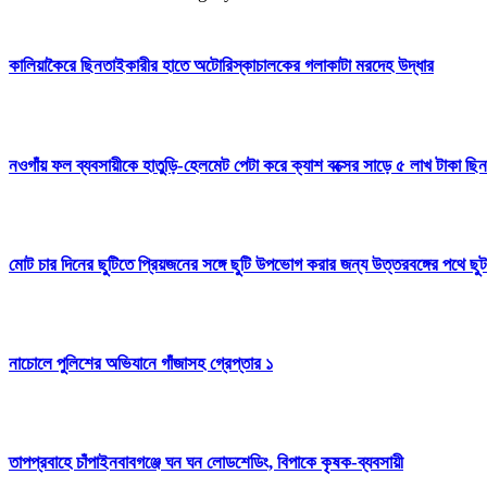
কালিয়াকৈরে ছিনতাইকারীর হাতে অটোরিস্কাচালকের গলাকাটা মরদেহ উদ্ধার
নওগাঁয় ফল ব্যবসায়ীকে হাতুড়ি-হেলমেট পেটা করে ক্যাশ বক্সের সাড়ে ৫ লাখ টাকা ছ
মোট চার দিনের ছুটিতে প্রিয়জনের সঙ্গে ছুটি উপভোগ করার জন্য উত্তরবঙ্গের পথে ছু
নাচোলে পুলিশের অভিযানে গাঁজাসহ গ্রেপ্তার ১
তাপপ্রবাহে চাঁপাইনবাবগঞ্জে ঘন ঘন লোডশেডিং, বিপাকে কৃষক-ব্যবসায়ী