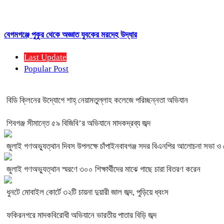
বেগমগঞ্জে পুকুর থেকে অজ্ঞাত যুবকের মরদেহ উদ্ধার
Last Update
Popular Post
বিডি ক্লিনের উদ্যোগে শাহ্ নেয়ামতুল্লাহ কলেজে পরিচ্ছন্নতা অভিযান
শিবগঞ্জ সীমান্তে ৫৯ বিজিবি’র অভিযানে মাদকদ্রব্য জব্দ
জুলাই গণঅভ্যুত্থান দিবস উপলক্ষে চাঁপাইনবাবগঞ্জ সদর বিএনপির আলোচনা সভা ও
জুলাই গণঅভ্যুত্থান স্মরণে ৩০০ শিক্ষার্থীদের মাঝে গাছে চারা বিতরণ করেন
ধুনটে মোবাইল কোর্টে ৩২টি চায়না দুয়ারী জাল জব্দ, পুড়িয়ে ধ্বংস
ফকিরনগরে মাদকবিরোধী অভিযানে ভারতীয় পাতার বিড়ি জব্দ