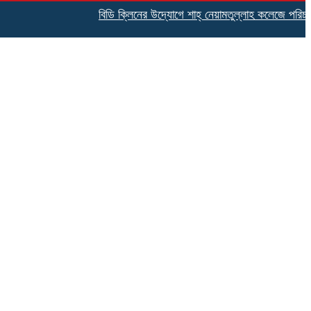
বিডি ক্লিনের উদ্যোগে শাহ্ নেয়ামতুল্লাহ কলেজে পরিচ্ছন্নতা