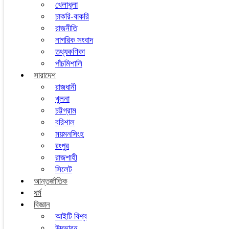
খেলাধুলা
চাকরি-বাকরি
রাজনীতি
নাগরিক সংবাদ
তথ্যকণিকা
পাঁচমিশালি
সারাদেশ
রাজধানী
খুলনা
চট্টগ্রাম
বরিশাল
ময়মনসিংহ
রংপুর
রাজশাহী
সিলেট
আন্তর্জাতিক
ধর্ম
বিজ্ঞান
আইটি বিশ্ব
উদ্ভাবন