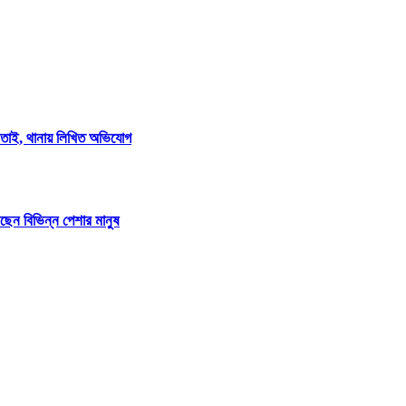
িনতাই, থানায় লিখিত অভিযোগ
টছেন বিভিন্ন পেশার মানুষ