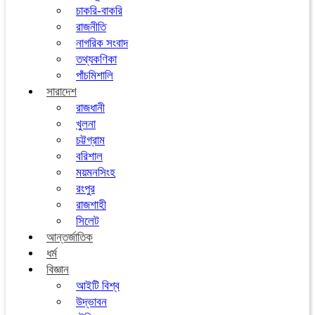
চাকরি-বাকরি
রাজনীতি
নাগরিক সংবাদ
তথ্যকণিকা
পাঁচমিশালি
সারাদেশ
রাজধানী
খুলনা
চট্টগ্রাম
বরিশাল
ময়মনসিংহ
রংপুর
রাজশাহী
সিলেট
আন্তর্জাতিক
ধর্ম
বিজ্ঞান
আইটি বিশ্ব
উদ্ভাবন