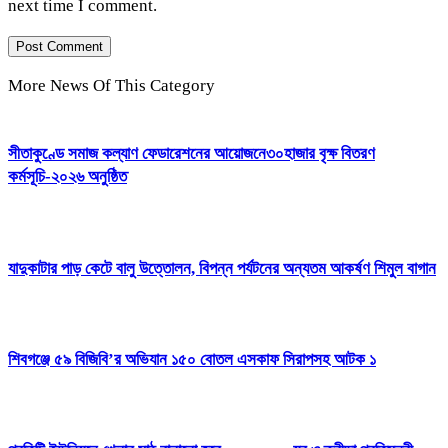
next time I comment.
More News Of This Category
সীতাকুণ্ডে সমাজ কল্যাণ ফেডারেশনের আয়োজনে৩০হাজার বৃক্ষ বিতরণ
কর্মসূচি-২০২৬ অনুষ্ঠিত
যাদুকাটার পাড় কেটে বালু উত্তোলন, বিপন্ন পর্যটনের অন্যতম আকর্ষণ শিমুল বাগান
শিবগঞ্জে ৫৯ বিজিবি’র অভিযান ১৫০ বোতল এসকাফ সিরাপসহ আটক ১