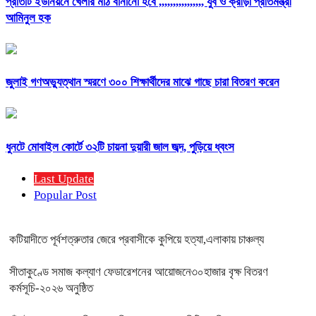
প্রতিটি ইউনিয়নে খেলার মাঠ বানানো হবে ,,,,,,,,,,,,,,,, যুব ও ক্রীড়া প্রতিমন্ত্রী
আমিনুল হক
জুলাই গণঅভ্যুত্থান স্মরণে ৩০০ শিক্ষার্থীদের মাঝে গাছে চারা বিতরণ করেন
ধুনটে মোবাইল কোর্টে ৩২টি চায়না দুয়ারী জাল জব্দ, পুড়িয়ে ধ্বংস
Last Update
Popular Post
কটিয়াদীতে পূর্বশত্রুতার জেরে প্রবাসীকে কুপিয়ে হত্যা,এলাকায় চাঞ্চল্য
সীতাকুণ্ডে সমাজ কল্যাণ ফেডারেশনের আয়োজনে৩০হাজার বৃক্ষ বিতরণ
কর্মসূচি-২০২৬ অনুষ্ঠিত