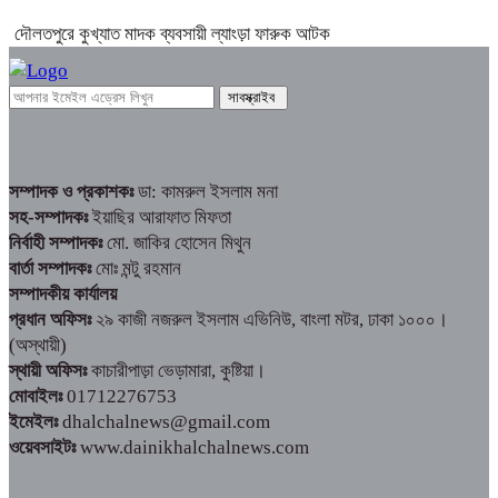
দৌলতপুরে কুখ্যাত মাদক ব্যবসায়ী ল্যাংড়া ফারুক আটক
সম্পাদক ও প্রকাশকঃ
ডা: কামরুল ইসলাম মনা
সহ-সম্পাদকঃ
ইয়াছির আরাফাত মিফতা
নির্বাহী সম্পাদকঃ
মো. জাকির হোসেন মিথুন
বার্তা সম্পাদকঃ
মোঃ মন্টু রহমান
সম্পাদকীয় কার্যালয়
প্রধান অফিসঃ
২৯ কাজী নজরুল ইসলাম এভিনিউ, বাংলা মটর, ঢাকা ১০০০।
(অস্থায়ী)
স্থায়ী অফিসঃ
কাচারীপাড়া ভেড়ামারা, কুষ্টিয়া।
মোবাইলঃ
01712276753
ইমেইলঃ
dhalchalnews@gmail.com
ওয়েবসাইটঃ
www.dainikhalchalnews.com