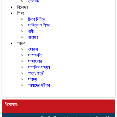
টেলিকম
বিনোদন
শিক্ষা
চিত্র বিচিত্র
সাহিত্য ও শিক্ষা
বাণী
বাতায়ন
আরও
জোকস
সম্পাদকীয়
সাক্ষাৎকার
সামাজিক মাধ্যম
পাত্র/পাত্রী
স্বাস্থ্য
আমাদের পরিবার
শিরোনাম: