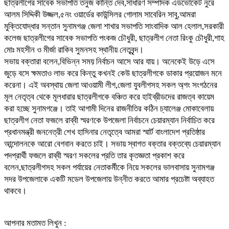
ছাত্রলীগের সাবেক সভাপতি তনুজ কান্তি দেব,সাধারণ সম্পাদক এডভোকেট নুরে
আলম সিদ্দিকী উজ্জল,৫নং ওয়ার্ডের কাউন্সিলর গোলাম সাবেরিন সাবু,আমরা
মুক্তিযোদ্ধার সন্তান সুনামগঞ্জ জেলা শাখার সভাপতি সাংবাদিক আল হেলাল,সরকারী
কলেজ ছাত্রলীগের সাবেক সভাপতি পংকজ চৌধুরী, ছাত্রলীগ নেতা রিংকু চৌধুরী,শাহ
মোঃ মহসীন ও মীর্জা রাকিব সুমনসহ স্থানীয় নেতৃবৃন্দ।
সভায় বক্তারা বলেন,বিভিন্ন সময় নির্বাচন আসে আর যায়। অনেকেই উড়ে এসে
জুড়ে বসে ক্ষমতাও লাভ করে কিন্তু কখনই কেউ ছাত্রলীগকে ডাকার প্রয়োজন মনে
করেনা। এই অবস্থায় জেলা আওয়ামী লীগ,জেলা যুবলীগসহ সকল অ্গং সংগঠনের
মূল নেতৃত্ব থেকে মূলধারার ছাত্রলীগকে বঞ্চিত করে হাইব্রীডদের রাজত্ব কায়েম
করা হচ্ছে সুনামগঞ্জে। তাই আগামী দিনের রাজনীতির কঠিন চ্যালেঞ্জ মোকাবেলায়
ছাত্রলীগ নেতা ফজলে রাব্বী স্মরণকে উপজেলা নির্বাচনে চেয়ারম্যান নির্বাচিত করে
প্রধানমন্ত্রী জননেত্রী শেখ হাসিনার নেতৃত্বে আমরা স্মার্ট বাংলাদেশ প্রতিষ্ঠার
আন্দোলনকে আরো বেগবান করতে চাই। সভায় স্বাগত বক্তার বক্তব্যে চেয়ারম্যান
পদপ্রার্থী ফজলে রাব্বী স্মরণ সকলের প্রতি তার কৃতজ্ঞতা প্রকাশ করে
বলেন,ছাত্রলীগসহ সকল পর্যায়ের নেতাকর্মীকে নিয়ে সকলের ভালবাসায় সুনামগঞ্জ
সদর উপজেলাকে একটি মডেল উপজেলায় উন্নীত করতে আমার প্রচেষ্টা অব্যাহত
থাকবে।
আপনার মতামত লিখুন :