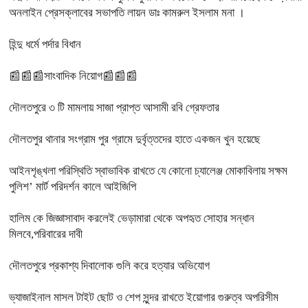
অনলাইন প্রেসক্লাবের সভাপতি লায়ন ডাঃ কামরুল ইসলাম মনা ।
হিন্দু ধর্মে পর্দার বিধান
📰📰📰সাংবাদিক নিয়োগ📰📰📰
দৌলতপুরে ৩ টি মামলায় সাজা প্রাপ্ত আসামী রবি গ্রেফতার
দৌলতপুর থানার সংগ্রাম পুর গ্রামে দুর্বৃত্তদের হাতে একজন খুন হয়েছে
আইনশৃঙ্খলা পরিস্থিতি স্বাভাবিক রাখতে যে কোনো চ্যালেঞ্জ মোকাবিলায় সক্ষম
পুলিশ’ মার্ট পরিদর্শন কালে আইজিপি
হালিম কে জিজ্ঞাসাবাদ করলেই ভেড়ামারা থেকে অপহৃত সোহার সন্ধান
মিলবে,পরিবারের দাবী
দৌলতপুরে প্রকাশ্য দিবালোক গুলি করে হত্যার অভিযোগ
ভ্যাজাইনাল মাসল টাইট ছোট ও শেপ সুন্দর রাখতে ইয়োগার গুরুত্ব অপরিসীম