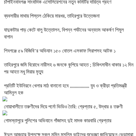
চাঁপাইনবাবগঞ্জ সাংবাদিক এসোসিয়েশনের নতুন কমিটির দায়িত্ব গ্রহণ
ব্যবসায়ীর মাথায় পিস্তল ঠেকিয়ে মারধর, তাহিরপুরে উত্তেজনা
যাদুকাটার পাড় কেটে বালু উত্তোলন, বিপন্ন পর্যটনের অন্যতম আকর্ষণ শিমুল
বাগান
শিবগঞ্জে ৫৯ বিজিবি’র অভিযান ১৫০ বোতল এসকাফ সিরাপসহ আটক ১
তাহিরপুরে জমি বিরোধে নারীসহ ৬ জনকে কুপিয়ে আহত ; চিকিৎসাধীন থাকার ১২ দিন
পর আহত মধু মিয়ার মৃত্যু
প্রতিটি ইউনিয়নে খেলার মাঠ বানানো হবে ,,,,,,,,,,,,,,,, যুব ও ক্রীড়া প্রতিমন্ত্রী
আমিনুল হক
নোয়াখালীতে তরুণীদের দিয়ে পর্নো ভিডিও তৈরি: গ্রেপ্তার ৫, উদ্ধার ৪ তরুণী
গোমস্তাপুরে পুলিশের অভিযানে গাঁজাসহ দুই মাদক কারবারি গ্রেপ্তার
ঈদুল আজহার উপলক্ষে সকল মুমিন মুসলিম ভাইদের শুভেচ্ছা জানিয়েছেন ভেড়ামারা