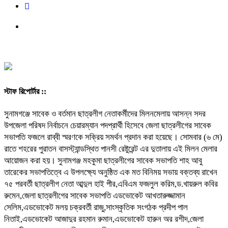
স্টাফ রিপোর্টার ::
সুনামগঞ্জে সাবেক ও বর্তমান ছাত্রলীগ নেতাকর্মীদের মিলনমেলায় আসন্ন সদর
উপজেলা পরিষদ নির্বাচনে চেয়ারম্যান পদপ্রার্থী হিসেবে জেলা ছাত্রলীগের সাবেক
সভাপতি ফজলে রাব্বী স্মরণকে সক্রিয় সমর্থন প্রদান করা হয়েছে। সোমবার (৬ মে)
রাতে শহরের পুরাতন বাসস্ট্যান্ডস্থিত পানসী রেষ্টুরেন্ট এর দুতালায় এই মিলন মেলার
আয়োজন করা হয়। সুনামগঞ্জ মহকুমা ছাত্রলীগের সাবেক সভাপতি শাহ আবু
তারেকের সভাপতিত্বে এ উপলক্ষ্যে অনুষ্ঠিত এক মত বিনিময় সভায় বক্তব্য রাখেন
৭৫ পরবর্তী ছাত্রলীগ নেতা আব্দুল হাই পীর,এবিএম ফজলুল করিম,ড.খায়রুল কবির
রুমেন,জেলা ছাত্রলীগের সাবেক সভাপতি এডভোকেট আখতারুজ্জামান
সেলিম,এডভোকেট মলয় চক্রবর্তী রাজু,সাংস্কৃতিক সংগঠক প্রদীপ পাল
নিতাই,এডভোকেট আজাদুর রহমান রুমান,এডভোকেট হারুন অর রশীদ,জেলা