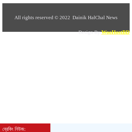
একজন খুন হয়েছে
All rights reserved © 2022 Dainik HalChal News
আইনশৃঙ্খলা পরিস্থিতি স্বাভাবিক রাখতে যে কোনো
চ্যালেঞ্জ মোকাবিলায় সক্ষম পুলিশ’ মার্ট পরিদর্শন কালে
WooHostBD
Design By
আইজিপি
হালিম কে জিজ্ঞাসাবাদ করলেই ভেড়ামারা থেকে অপহৃত
সোহার সন্ধান মিলবে,পরিবারের দাবী
দৌলতপুরে প্রকাশ্য দিবালোক গুলি করে হত্যার
অভিযোগ
ভ্যাজাইনাল মাসল টাইট ছোট ও শেপ সুন্দর রাখতে
ইয়োগার গুরুত্ব অপরিসীম
দৌলতপুরে কুখ্যাত মাদক ব্যবসায়ী ল্যাংড়া ফারুক আটক
ব্রেকিং নিউজ: