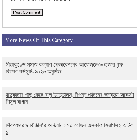
More News Of This Category
সীতাকুণ্ডে সমাজ কল্যাণ ফেডারেশনের আয়োজনে৩০হাজার বৃক্ষ
বিতরণ কর্মসূচি-২০২৬ অনুষ্ঠিত
যাদুকাটার পাড় কেটে বালু উত্তোলন, বিপন্ন পর্যটনের অন্যতম আকর্ষণ
শিমুল বাগান
শিবগঞ্জে ৫৯ বিজিবি’র অভিযান ১৫০ বোতল এসকাফ সিরাপসহ আটক
১