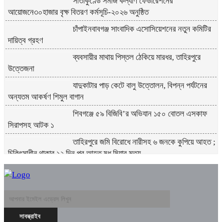
সীতাকুণ্ডে সমাজ কল্যাণ ফেডারেশনের
আয়োজনে৩০হাজার বৃক্ষ বিতরণ কর্মসূচি-২০২৬ অনুষ্ঠিত
চাঁপাইনবাবগঞ্জ সাংবাদিক এসোসিয়েশনের নতুন কমিটির
দায়িত্ব গ্রহণ
ব্যবসায়ীর মাথায় পিস্তল ঠেকিয়ে মারধর, তাহিরপুরে
উত্তেজনা
যাদুকাটার পাড় কেটে বালু উত্তোলন, বিপন্ন পর্যটনের
অন্যতম আকর্ষণ শিমুল বাগান
শিবগঞ্জে ৫৯ বিজিবি’র অভিযান ১৫০ বোতল এসকাফ
সিরাপসহ আটক ১
তাহিরপুরে জমি বিরোধে নারীসহ ৬ জনকে কুপিয়ে আহত ;
চিকিৎসাধীন থাকার ১২ দিন পর আহত মধু মিয়ার মৃত্যু
প্রতিটি ইউনিয়নে খেলার মাঠ বানানো হবে ,,,,,,,,,,,,,,,,
যুব ও ক্রীড়া প্রতিমন্ত্রী আমিনুল হক
নোয়াখালীতে তরুণীদের দিয়ে পর্নো ভিডিও তৈরি: