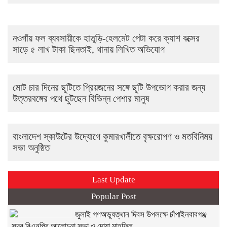
নওগাঁয় ফল ব্যবসায়ীকে হাতুড়ি-হেলমেট পেটা করে ক্যাশ বক্সের
সাড়ে ৫ লাখ টাকা ছিনতাই, থানায় লিখিত অভিযোগ
মোট চার দিনের ছুটিতে প্রিয়জনের সঙ্গে ছুটি উপভোগ করার জন্য
উত্তরবঙ্গের পথে ছুটছেন বিভিন্ন পেশার মানুষ
বাংলাদেশ স্কাউটের উদ্যোগে কুমারখালীতে বৃক্ষরোপণ ও মতবিনিময়
সভা অনুষ্ঠিত
Last Update
Popular Post
জুলাই গণঅভ্যুত্থান দিবস উপলক্ষে চাঁপাইনবাবগঞ্জ
সদর বিএনপির আলোচনা সভা ও দোয়া মাহফিল