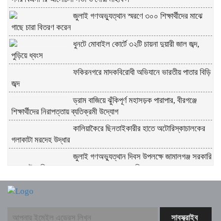
জুলাই গণঅভ্যুত্থান স্মরণে ৩০০ শিক্ষার্থীদের মাঝে
গাছে চারা বিতরণ করেন
ধুনটে মোবাইল কোর্টে ৩২টি চায়না দুয়ারী জাল জব্দ,
পুড়িয়ে ধ্বংস
ফকিরনগরে মাদকবিরোধী অভিযানে ভারতীয় পাতার বিড়ি
জব্দ
ড্রাম বাজিয়ে ঝুঁকিপূর্ণ মহাসড়ক পারাপার, বীরগঞ্জে
শিক্ষার্থীদের নিরাপত্তায় ব্যতিক্রমী উদ্যোগ
কালিয়াকৈরে ছিনতাইকারীর হাতে অটোরিস্কাচালকের
গলাকাটা মরদেহ উদ্ধার
জুলাই গণঅভ্যুত্থান দিবস উপলক্ষে জামালগঞ্জ সরকারি
মডেল উচ্চ বিদ্যালয়ে আলোচনা সভা ও দোয়া মাহফিল
চাঁপাইনবাবগঞ্জে অবৈধ সীসা কারখানায় ভ্রাম্যমাণ
আদালত ৮ জনের কারাদণ্ড ও জরিমানা