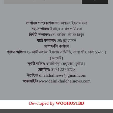
সীতাকুণ্ডে বিএনপির বর্ণাঢ্য র‍্যালী ও সমাবেশ অনুষ্ঠিত
নওগাঁয় ফল ব্যবসায়ীকে হাতুড়ি-হেলমেট পেটা করে
সম্পাদক ও প্রকাশকঃ
ডা: কামরুল ইসলাম মনা
ক্যাশ বক্সের সাড়ে ৫ লাখ টাকা ছিনতাই, থানায় লিখিত অভিযোগ
সহ-সম্পাদকঃ
ইয়াছির আরাফাত মিফতা
নির্বাহী সম্পাদকঃ
মো. জাকির হোসেন মিথুন
বার্তা সম্পাদকঃ
মোঃ মন্টু রহমান
সম্পাদকীয় কার্যালয়
প্রধান অফিসঃ
২৯ কাজী নজরুল ইসলাম এভিনিউ, বাংলা মটর, ঢাকা ১০০০।
(অস্থায়ী)
স্থায়ী অফিসঃ
কাচারীপাড়া ভেড়ামারা, কুষ্টিয়া।
মোবাইলঃ
01712276753
ইমেইলঃ
dhalchalnews@gmail.com
ওয়েবসাইটঃ
www.dainikhalchalnews.com
Devoloped By
WOOHOSTBD