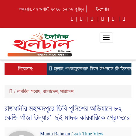
শুক্রবার, ০৭ অগাস্ট ২০২৬, ১২:০৯ পূর্বাহ্ন
ই-পেপার
Toggle
navigation
শিরোনাম:
জুলাই গণঅভ্যুত্থান দিবস উপলক্ষে চাঁপাইনবাবগঞ
/
নাগরিক সংবাদ
বাংলাদেশ
সারাদেশ
,
,
রাজধানীর মহম্মদপুরে ডিবি পুলিশের অভিযানে ৮২
কেজি গাঁজা উদ্ধার’ দুই মাদক কারবারিকে গ্রেফতার
Muntu Rahman
/ ২৯৪ Time View