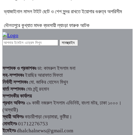
ভ্যাজাইনাল মাসল টাইট ছোট ও শেপ সুন্দর রাখতে ইয়োগার গুরুত্ব অপরিসীম
দৌলতপুরে কুখ্যাত মাদক ব্যবসায়ী ল্যাংড়া ফারুক আটক
সম্পাদক ও প্রকাশকঃ
ডা: কামরুল ইসলাম মনা
সহ-সম্পাদকঃ
ইয়াছির আরাফাত মিফতা
নির্বাহী সম্পাদকঃ
মো. জাকির হোসেন মিথুন
বার্তা সম্পাদকঃ
মোঃ মন্টু রহমান
সম্পাদকীয় কার্যালয়
প্রধান অফিসঃ
২৯ কাজী নজরুল ইসলাম এভিনিউ, বাংলা মটর, ঢাকা ১০০০।
(অস্থায়ী)
স্থায়ী অফিসঃ
কাচারীপাড়া ভেড়ামারা, কুষ্টিয়া।
মোবাইলঃ
01712276753
ইমেইলঃ
dhalchalnews@gmail.com