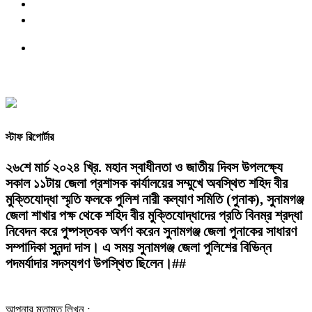
স্টাফ রিপোর্টার
২৬শে মার্চ ২০২৪ খ্রি. মহান স্বাধীনতা ও জাতীয় দিবস উপলক্ষ্যে
সকাল ১১টায় জেলা প্রশাসক কার্যালয়ের সম্মুখে অবস্থিত শহিদ বীর
মুক্তিযোদ্ধা স্মৃতি ফলকে পুলিশ নারী কল্যাণ সমিতি (পুনাক), সুনামগঞ্জ
জেলা শাখার পক্ষ থেকে শহিদ বীর মুক্তিযোদ্ধাদের প্রতি বিনম্র শ্রদ্ধা
নিবেদন করে পুষ্পস্তবক অর্পণ করেন সুনামগঞ্জ জেলা পুনাকের সাধারণ
সম্পাদিকা সুনন্দা দাস। এ সময় সুনামগঞ্জ জেলা পুলিশের বিভিন্ন
পদমর্যাদার সদস্যগণ উপস্থিত ছিলেন।##
আপনার মতামত লিখুন :