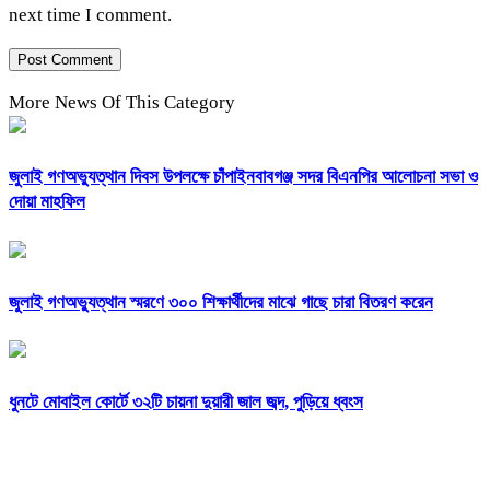
next time I comment.
More News Of This Category
জুলাই গণঅভ্যুত্থান দিবস উপলক্ষে চাঁপাইনবাবগঞ্জ সদর বিএনপির আলোচনা সভা ও
দোয়া মাহফিল
জুলাই গণঅভ্যুত্থান স্মরণে ৩০০ শিক্ষার্থীদের মাঝে গাছে চারা বিতরণ করেন
ধুনটে মোবাইল কোর্টে ৩২টি চায়না দুয়ারী জাল জব্দ, পুড়িয়ে ধ্বংস