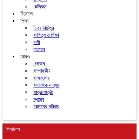
টেলিকম
বিনোদন
শিক্ষা
চিত্র বিচিত্র
সাহিত্য ও শিক্ষা
বাণী
বাতায়ন
আরও
জোকস
সম্পাদকীয়
সাক্ষাৎকার
সামাজিক মাধ্যম
পাত্র/পাত্রী
স্বাস্থ্য
আমাদের পরিবার
শিরোনাম: