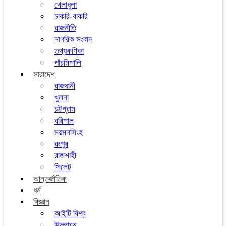
খেলাধুলা
চাকরি-বাকরি
রাজনীতি
নাগরিক সংবাদ
তথ্যকণিকা
পাঁচমিশালি
সারাদেশ
রাজধানী
খুলনা
চট্টগ্রাম
বরিশাল
ময়মনসিংহ
রংপুর
রাজশাহী
সিলেট
আন্তর্জাতিক
ধর্ম
বিজ্ঞান
আইটি বিশ্ব
উদ্ভাবন