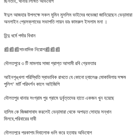
ছিনতাই, থানায় লিখিত অভিযোগ
ঈদুল আজহার উপলক্ষে সকল মুমিন মুসলিম ভাইদের শুভেচ্ছা জানিয়েছেন ভেড়ামারা
অনলাইন প্রেসক্লাবের সভাপতি লায়ন ডাঃ কামরুল ইসলাম মনা ।
হিন্দু ধর্মে পর্দার বিধান
📰📰📰সাংবাদিক নিয়োগ📰📰📰
দৌলতপুরে ৩ টি মামলায় সাজা প্রাপ্ত আসামী রবি গ্রেফতার
আইনশৃঙ্খলা পরিস্থিতি স্বাভাবিক রাখতে যে কোনো চ্যালেঞ্জ মোকাবিলায় সক্ষম
পুলিশ’ মার্ট পরিদর্শন কালে আইজিপি
দৌলতপুর থানার সংগ্রাম পুর গ্রামে দুর্বৃত্তদের হাতে একজন খুন হয়েছে
হালিম কে জিজ্ঞাসাবাদ করলেই ভেড়ামারা থেকে অপহৃত সোহার সন্ধান
মিলবে,পরিবারের দাবী
দৌলতপুরে প্রকাশ্য দিবালোক গুলি করে হত্যার অভিযোগ