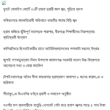
ধুনটে মোবাইল কোর্টে ৩২টি চায়না দুয়ারী জাল জব্দ, পুড়িয়ে ধ্বংস
ফকিরনগরে মাদকবিরোধী অভিযানে ভারতীয় পাতার বিড়ি জব্দ
ড্রাম বাজিয়ে ঝুঁকিপূর্ণ মহাসড়ক পারাপার, বীরগঞ্জে শিক্ষার্থীদের নিরাপত্তায়
ব্যতিক্রমী উদ্যোগ
কালিয়াকৈরে ছিনতাইকারীর হাতে অটোরিস্কাচালকের গলাকাটা মরদেহ উদ্ধার
জুলাই গণঅভ্যুত্থান দিবস উপলক্ষে জামালগঞ্জ সরকারি মডেল উচ্চ বিদ্যালয়ে
আলোচনা সভা ও দোয়া মাহফিল
চাঁপাইনবাবগঞ্জে অবৈধ সীসা কারখানায় ভ্রাম্যমাণ আদালত ৮ জনের কারাদণ্ড ও
জরিমানা
সীতাকুণ্ডে বিএনপির বর্ণাঢ্য র‍্যালী ও সমাবেশ অনুষ্ঠিত
নওগাঁয় ফল ব্যবসায়ীকে হাতুড়ি-হেলমেট পেটা করে ক্যাশ বক্সের সাড়ে ৫ লাখ টাকা