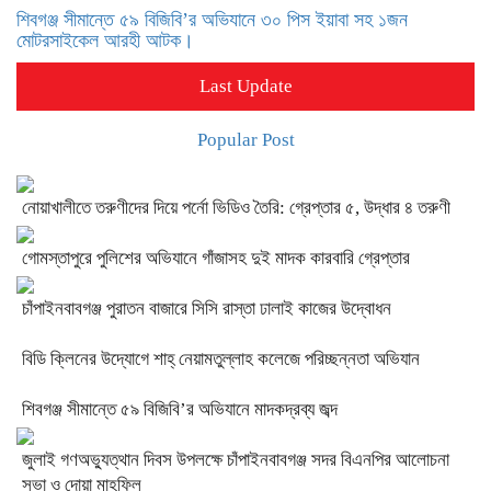
শিবগঞ্জ সীমান্তে ৫৯ বিজিবি’র অভিযানে ৩০ পিস ইয়াবা সহ ১জন
মোটরসাইকেল আরহী আটক।
Last Update
Popular Post
নোয়াখালীতে তরুণীদের দিয়ে পর্নো ভিডিও তৈরি: গ্রেপ্তার ৫, উদ্ধার ৪ তরুণী
গোমস্তাপুরে পুলিশের অভিযানে গাঁজাসহ দুই মাদক কারবারি গ্রেপ্তার
চাঁপাইনবাবগঞ্জ পুরাতন বাজারে সিসি রাস্তা ঢালাই কাজের উদ্বোধন
বিডি ক্লিনের উদ্যোগে শাহ্ নেয়ামতুল্লাহ কলেজে পরিচ্ছন্নতা অভিযান
শিবগঞ্জ সীমান্তে ৫৯ বিজিবি’র অভিযানে মাদকদ্রব্য জব্দ
জুলাই গণঅভ্যুত্থান দিবস উপলক্ষে চাঁপাইনবাবগঞ্জ সদর বিএনপির আলোচনা
সভা ও দোয়া মাহফিল