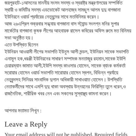
জয়পুরহাট-১আসনের মাননীয় সংসদ সদস্য ও স্বরাষ্ট্র মন্ত্রণালয়ের সম্পর্কিত
স্থায়ী ও কমিটির সদস্য এডভোকেট আলহাজ্ব সামছুল আলম দুদু বাগজানা
ইউনিয়নে ওয়ার্ড প্রর্যায়ের নেতৃবৃন্দের সাথে মতবিনিময় করেন।
আজ ২৬এপ্রিল শুক্রবার সন্ধ্যায় বাগজানা বাস স্ট্যান্ড সংলগ্ন মনির সুপার
মার্কেটের বাগজানা কৃষক লীগের আহবায়ক রাসেল কবিরের অফিস রুমে মত বিনিময়
সভা অনুষ্ঠিত হয়।
এতে উপস্থিত ছিলেন
ইউনিয়ন আওয়ামী লীগের সভাপতি ইউনুস আলী মন্ডল, ইউনিয়ন সাবেক সভাপতি
এনামুল হক,ধরঞ্জী ইউনিয়নের সাধারণ সম্পাদক মনতাজুর রহমান,সাবেক ইউপি
চেয়ারম্যান জামাত আলী,ইউপি সদস্য কাওসার হোসেন, সাবেক ব্যাংক কর্মকর্তা
সরোয়ার হোসেন ওয়ার্ড সভাপতি সারোয়ার হোসেন স্বপন, বিভিন্ন প্রর্যায়ে
নেতৃবৃন্দসহ সিনিয়র সাংবাদিক দুলাল অধিকারী সাখাওয়াত হোসেন। উপস্থিতি
নেতাকর্মীদের সাথে এমপি দুদু থাকা অবস্থায় উন্নয়নের ফিরিস্তি তুলে ধরেন,ও
রাজনৈতিক, শারীরিক খবর নেন এবং সকলের সুস্বাস্থ্য কামনা করেন।
আপনার মতামত লিখুন :
Leave a Reply
Your email address will not be published.
Required fields