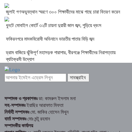
জুলাই গণঅভ্যুত্থান স্মরণে ৩০০ শিক্ষার্থীদের মাঝে গাছে চারা বিতরণ করেন
ধুনটে মোবাইল কোর্টে ৩২টি চায়না দুয়ারী জাল জব্দ, পুড়িয়ে ধ্বংস
ফকিরনগরে মাদকবিরোধী অভিযানে ভারতীয় পাতার বিড়ি জব্দ
ড্রাম বাজিয়ে ঝুঁকিপূর্ণ মহাসড়ক পারাপার, বীরগঞ্জে শিক্ষার্থীদের নিরাপত্তায়
ব্যতিক্রমী উদ্যোগ
সম্পাদক ও প্রকাশকঃ
ডা: কামরুল ইসলাম মনা
সহ-সম্পাদকঃ
ইয়াছির আরাফাত মিফতা
নির্বাহী সম্পাদকঃ
মো. জাকির হোসেন মিথুন
বার্তা সম্পাদকঃ
মোঃ মন্টু রহমান
সম্পাদকীয় কার্যালয়