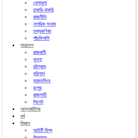
খেলাধুলা
চাকরি-বাকরি
রাজনীতি
নাগরিক সংবাদ
তথ্যকণিকা
পাঁচমিশালি
সারাদেশ
রাজধানী
খুলনা
চট্টগ্রাম
বরিশাল
ময়মনসিংহ
রংপুর
রাজশাহী
সিলেট
আন্তর্জাতিক
ধর্ম
বিজ্ঞান
আইটি বিশ্ব
উদ্ভাবন