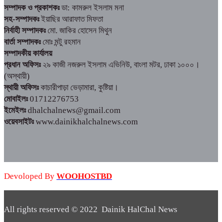
সম্পাদক ও প্রকাশকঃ
ডা: কামরুল ইসলাম মনা
সহ-সম্পাদকঃ
ইয়াছির আরাফাত মিফতা
নির্বাহী সম্পাদকঃ
মো. জাকির হোসেন মিথুন
বার্তা সম্পাদকঃ
মোঃ মন্টু রহমান
সম্পাদকীয় কার্যালয়
প্রধান অফিসঃ
২৯ কাজী নজরুল ইসলাম এভিনিউ, বাংলা মটর, ঢাকা ১০০০।
(অস্থায়ী)
স্থায়ী অফিসঃ
কাচারীপাড়া ভেড়ামারা, কুষ্টিয়া।
মোবাইলঃ
01712276753
ইমেইলঃ
dhalchalnews@gmail.com
ওয়েবসাইটঃ
www.dainikhalchalnews.com
Devoloped By
WOOHOSTBD
All rights reserved © 2022 Dainik HalChal News