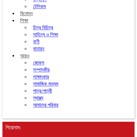
টেলিকম
বিনোদন
শিক্ষা
চিত্র বিচিত্র
সাহিত্য ও শিক্ষা
বাণী
বাতায়ন
আরও
জোকস
সম্পাদকীয়
সাক্ষাৎকার
সামাজিক মাধ্যম
পাত্র/পাত্রী
স্বাস্থ্য
আমাদের পরিবার
শিরোনাম: