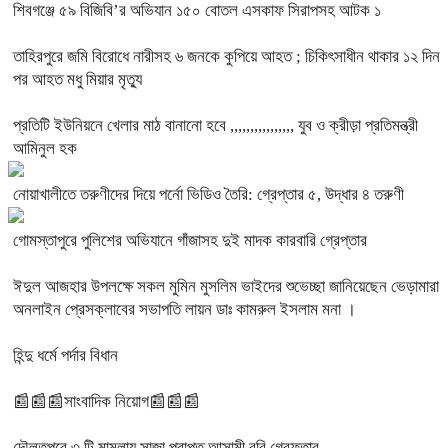
শিবগঞ্জে ৫৯ বিজিবি’র অভিযান ১৫০ বোতল এসকাফ সিরাপসহ আটক ১
তাহিরপুরে জমি বিরোধে নারীসহ ৬ জনকে কুপিয়ে আহত ; চিকিৎসাধীন থাকার ১২ দিন
পর আহত মধু মিয়ার মৃত্যু
প্রতিটি ইউনিয়নে খেলার মাঠ বানানো হবে ,,,,,,,,,,,,,,,, যুব ও ক্রীড়া প্রতিমন্ত্রী
আমিনুল হক
নোয়াখালীতে তরুণীদের দিয়ে পর্নো ভিডিও তৈরি: গ্রেপ্তার ৫, উদ্ধার ৪ তরুণী
গোমস্তাপুরে পুলিশের অভিযানে গাঁজাসহ দুই মাদক কারবারি গ্রেপ্তার
ঈদুল আজহার উপলক্ষে সকল মুমিন মুসলিম ভাইদের শুভেচ্ছা জানিয়েছেন ভেড়ামারা
অনলাইন প্রেসক্লাবের সভাপতি লায়ন ডাঃ কামরুল ইসলাম মনা ।
হিন্দু ধর্মে পর্দার বিধান
📰📰📰সাংবাদিক নিয়োগ📰📰📰
দৌলতপুরে ৩ টি মামলায় সাজা প্রাপ্ত আসামী রবি গ্রেফতার