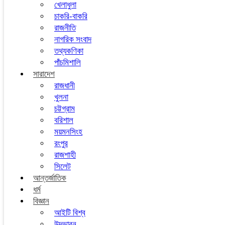
খেলাধুলা
চাকরি-বাকরি
রাজনীতি
নাগরিক সংবাদ
তথ্যকণিকা
পাঁচমিশালি
সারাদেশ
রাজধানী
খুলনা
চট্টগ্রাম
বরিশাল
ময়মনসিংহ
রংপুর
রাজশাহী
সিলেট
আন্তর্জাতিক
ধর্ম
বিজ্ঞান
আইটি বিশ্ব
উদ্ভাবন