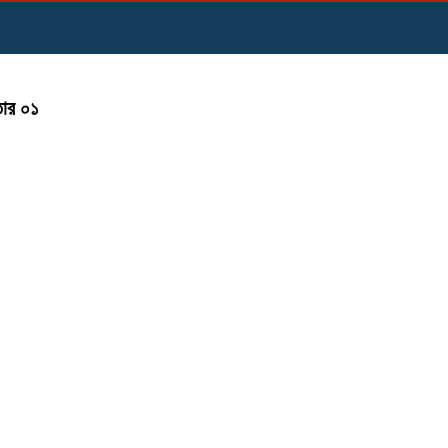
তার ০১