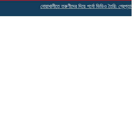
নোয়াখালীতে তরুণীদের দিয়ে পর্নো ভিডিও তৈরি: গ্রেপ্তার ৫, উদ