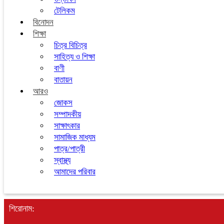
টেলিকম
বিনোদন
শিক্ষা
চিত্র বিচিত্র
সাহিত্য ও শিক্ষা
বাণী
বাতায়ন
আরও
জোকস
সম্পাদকীয়
সাক্ষাৎকার
সামাজিক মাধ্যম
পাত্র/পাত্রী
স্বাস্থ্য
আমাদের পরিবার
শিরোনাম: