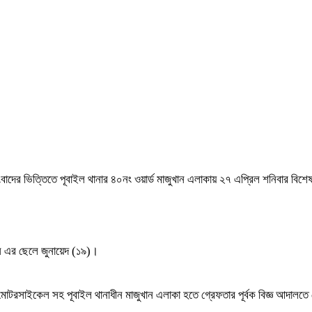
ংবাদের ভিত্তিতে পূবাইল থানার ৪০নং ওয়ার্ড মাজুখান এলাকায় ২৭ এপ্রিল শনিবার ব
েন এর ছেলে জুনায়েদ (১৯)।
 মোটরসাইকেল সহ পূবাইল থানাধীন মাজুখান এলাকা হতে গ্রেফতার পূর্বক বিজ্ঞ আদালতে