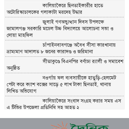
কালিয়াকৈরে ছিনতাইকারীর হাতে
অটোরিস্কাচালকের গলাকাটা মরদেহ উদ্ধার
জুলাই গণঅভ্যুত্থান দিবস উপলক্ষে
জামালগঞ্জ সরকারি মডেল উচ্চ বিদ্যালয়ে আলোচনা সভা ও
দোয়া মাহফিল
চাঁপাইনবাবগঞ্জে অবৈধ সীসা কারখানায়
ভ্রাম্যমাণ আদালত ৮ জনের কারাদণ্ড ও জরিমানা
সীতাকুণ্ডে বিএনপির বর্ণাঢ্য র‍্যালী ও সমাবেশ
অনুষ্ঠিত
নওগাঁয় ফল ব্যবসায়ীকে হাতুড়ি-হেলমেট
পেটা করে ক্যাশ বক্সের সাড়ে ৫ লাখ টাকা ছিনতাই, থানায়
লিখিত অভিযোগ
কালিয়াকৈরে সংবাদ সংগ্রহ করার সময় এস
এ টিভির উপজেলা প্রতিনিধি সহ আহত ২
জামালগঞ্জে বিভিন্ন কর্মসূচির মধ্য দিয়ে
জুলাই গণঅভ্যুত্থান দিবস পালিত