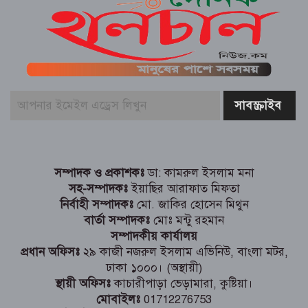
মোট চার দিনের ছুটিতে প্রিয়জনের সঙ্গে ছুটি
উপভোগ করার জন্য উত্তরবঙ্গের পথে ছুটছেন
বিভিন্ন পেশার মানুষ
নারায়ণগঞ্জ তুলারাম কলেজে ছাত্রদল ও
শিবিরের মধ্যে সংঘর্ষ পুলিশ নিরবতা
ছাত্র জনতার জুলাই ২০২৪ গণহত্য্যা দিবস
২৬ উপলক্ষে দোয়ার অনুষ্ঠিত হয় নারায়ণগঞ্জে
সম্পাদক ও প্রকাশকঃ
ডা: কামরুল ইসলাম মনা
সহ-সম্পাদকঃ
ইয়াছির আরাফাত মিফতা
নির্বাহী সম্পাদকঃ
মো. জাকির হোসেন মিথুন
বার্তা সম্পাদকঃ
মোঃ মন্টু রহমান
সম্পাদকীয় কার্যালয়
প্রধান অফিসঃ
২৯ কাজী নজরুল ইসলাম এভিনিউ, বাংলা মটর,
ঢাকা ১০০০। (অস্থায়ী)
স্থায়ী অফিসঃ
কাচারীপাড়া ভেড়ামারা, কুষ্টিয়া।
মোবাইলঃ
01712276753