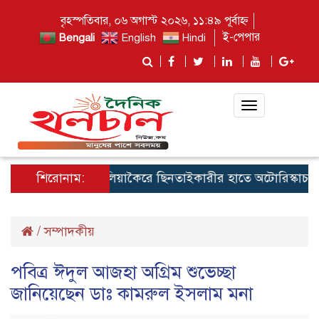
বৃহস্পতিবার, ০৬ অগাস্ট ২০২৬, ১১:৪৯ পূর্বাহ্ন
ই-পেপার
Bengali
English
Hindi
Toggle
navigation
শিরোনাম:
কালিয়াকৈরে ছিনতাইকারীর হাতে অটোরিস্কাচালকের
/
সম্পাদকীয়
পবিত্র ঈদুল আজহা অগ্রিম শুভেচ্ছা
জানিয়েছেন ডাঃ কামরুল ইসলাম মনা